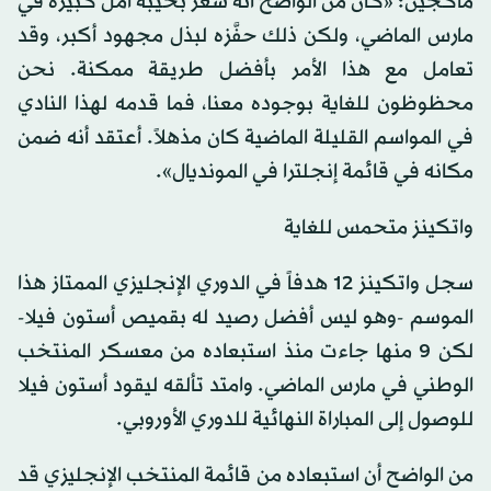
ماكجين: «كان من الواضح أنه شعر بخيبة أمل كبيرة في
مارس الماضي، ولكن ذلك حفَّزه لبذل مجهود أكبر، وقد
تعامل مع هذا الأمر بأفضل طريقة ممكنة. نحن
محظوظون للغاية بوجوده معنا، فما قدمه لهذا النادي
في المواسم القليلة الماضية كان مذهلاً. أعتقد أنه ضمن
مكانه في قائمة إنجلترا في المونديال».
واتكينز متحمس للغاية
سجل واتكينز 12 هدفاً في الدوري الإنجليزي الممتاز هذا
الموسم -وهو ليس أفضل رصيد له بقميص أستون فيلا-
لكن 9 منها جاءت منذ استبعاده من معسكر المنتخب
الوطني في مارس الماضي. وامتد تألقه ليقود أستون فيلا
للوصول إلى المباراة النهائية للدوري الأوروبي.
من الواضح أن استبعاده من قائمة المنتخب الإنجليزي قد