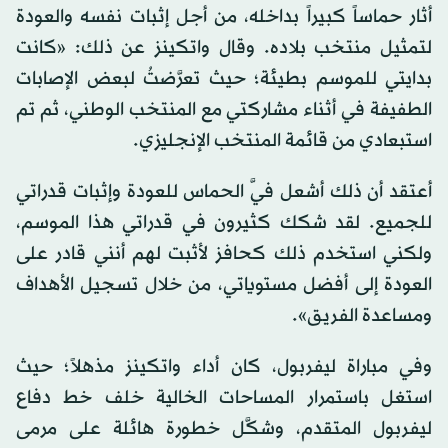
أثار حماساً كبيراً بداخله، من أجل إثبات نفسه والعودة
لتمثيل منتخب بلاده. وقال واتكينز عن ذلك: «كانت
بدايتي للموسم بطيئة؛ حيث تعرَّضتُ لبعض الإصابات
الطفيفة في أثناء مشاركتي مع المنتخب الوطني، ثم تم
استبعادي من قائمة المنتخب الإنجليزي.
أعتقد أن ذلك أشعل فيَّ الحماس للعودة وإثبات قدراتي
للجميع. لقد شكك كثيرون في قدراتي هذا الموسم،
ولكني استخدم ذلك كحافز لأثبت لهم أنني قادر على
العودة إلى أفضل مستوياتي، من خلال تسجيل الأهداف
ومساعدة الفريق».
وفي مباراة ليفربول، كان أداء واتكينز مذهلاً؛ حيث
استغل باستمرار المساحات الخالية خلف خط دفاع
ليفربول المتقدم، وشكَّل خطورة هائلة على مرمى