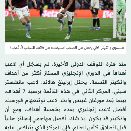
مستوى واتكينز الحالي يجعل من الصعب استبعاده من قائمة المنتخب (أ.ف.ب)
منذ فترة التوقف الدولي الأخيرة، لم يسجِّل أي لاعب
أهدافاً في الدوري الإنجليزي الممتاز أكثر من أهداف
واتكينز التسعة. يحتل إيرلينغ هالاند، لاعب مانشستر
سيتي، المركز الثاني في هذه القائمة برصيد 7 أهداف،
بينما يُعد مورغان غيبس وايت، لاعب نوتنغهام فورست،
أفضل لاعب إنجليزي بعده بخمسة أهداف. ومع أن
واتكينز قد يكون -بلا شك- أفضل مهاجمي إنجلترا حالياً
قبل انطلاق كأس العالم، فإن المركز الذي يتنافس عليه