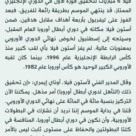
فيلا 6 مباريات لتحقيق فوزه الأول في الدوري الإنجليزي
الممتاز، قد ينتهي الموسم بطريقة رائعة للفريق. فبعد
الفوز على ليفربول بأربعة أهداف مقابل هدفين، ضمن
أستون فيلا مكانه في دوري أبطال أوروبا العام المقبل،
وسيتجه إلى إسطنبول لخوض نهائي الدوري الأوروبي
بمعنويات عالية. لم يفز أستون فيلا بأي لقب كبير منذ
كأس الرابطة الإنجليزية عام 1996، بينما كان لقبه
الأوروبي الكبير الوحيد هو كأس أوروبا عام 1982.
وقال المدير الفني لأستون فيلا، أوناي إيمري: «إن تحقيق
ذلك (التأهل لدوري أبطال أوروبا) أمر مذهل. يمكننا الآن
التركيز بنسبة مائة في المائة على نهائي الدوري الأوروبي.
قلنا في بداية الموسم إننا نريد أن نشارك في البطولات
الأوروبية، وأن نكون في دوري أبطال أوروبا. المنافسة في
كلتا البطولتين والحفاظ على مستوى ثابت ليس بالأمر