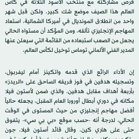
فرص مشاركته مع منتخب الأسود الثلاثة في كأس
العالم هذا الصيف موضع شك كبير. ولكن قبل شهر
واحد من انطلاق المونديال في أميركا الشمالية، استعاد
المهاجم الإنجليزي تألقه، ومن المؤكد أن مستواه الحالي
يجعل من الصعب استبعاده من القائمة التي سيعلن عنها
المدير الفني الألماني توماس توخيل لكأس العالم.
إن الأداء الرائع الذي قدمه واتكينز أمام ليفربول،
وتسجيله هدفين في فوز فريقه الساحق على «الريدز»
بأربعة أهداف مقابل هدفين، والذي ضمن لأستون فيلا
مكانه في دوري أبطال أوروبا العام المقبل، يجعله حالياً
أفضل مهاجم إنجليزي من حيث المستوى في الوقت
الحالي، لدرجة أنه -حسب موقع «بي بي سي»- يتفوق
حتى على هاري كين. وقال قائد أستون فيلا، جون