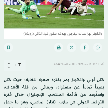
واتكينز يهز شباك ليفربول بهدف أستون فيلا الثاني (رويترز)
T
نُشر: 19:16-16 مايو 2026 م ـ 30 ذو القِعدة 1447 هـ
T
كان أولي واتكينز يمر بفترة صعبة للغاية؛ حيث كان
بعيداً تماماً عن مستواه، ويعاني من قلة الأهداف،
واستُبعد من قائمة المنتخب الإنجليزي خلال فترة
التوقف الدولي في مارس (آذار) الماضي، وهو ما جعل