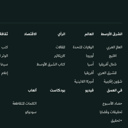
الشرق الأوسط​
العالم
الرأي
الاقتصاد
ثقافة
العالم العربي
الولايات المتحدة
المقالات
كتب
الخليج
أوروبا
كاريكاتير
الوتر 
شمال أفريقيا
آسيا
كتاب الشرق الأوسط
سينما
المشرق العربي
أفريقيا
إعلام
شؤون إقليمية
أميركا اللاتينية
في العمق
فيديو
بودكاست
ألعاب
حصاد الأسبوع
الكلمات المتقاطعة
تحقيقات وقضايا
سودوكو
+تحقيق