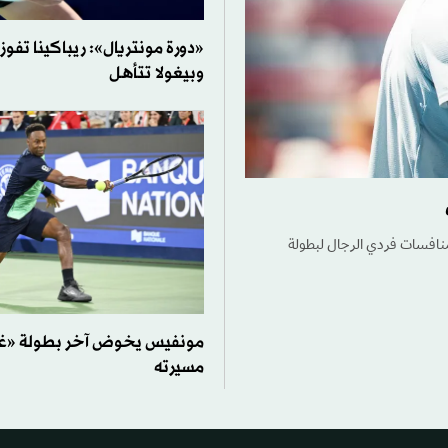
«دورة مونتريال»: ريباكينا تفوز
وبيغولا تتأهل
ي منافسات فردي الرجال لبطولة
مونفيس يخوض آخر بطولة «غر
مسيرته