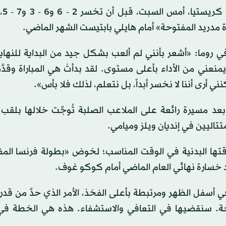
واحتاجت س
البطولات الكبرى، في روما: «أشعر بأنني لم ألعب بشكل جيد من البداية للنه
منعني من الأداء بأعلى ‌مستوى. لقد بدأتْ هي ‌المباراة وقدَّم
ي أرى أننا ‌لا نخسر أبداً، بل نتعلم، لذلك فلا بأس».
عد مسيرة رائعة على الملاعب الصلبة تُوجِّت خلالها بلقب ‌
تاليين في إنديان ويلز وميامي.
 لياقتها البدنية في الوقت المناسب؛ لخوض «بطولة فرنسا الم
صابة ربما تكون في أسفل الظهر ومرتبطة بأعلى الفخذ، الأمر الذي حدَّ من 
راحة. سنقضيها في التعافي والاستشفاء. هذه هي الخطة في