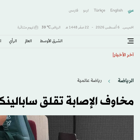
عربي
English
Türkçe
اردو
فارسى
الخميس,
6 أغسطس 2026
-
22 صفَر 1448 هـ
الرياض
℃
39
غيوم متناثرة
الشرق الأوسط​
العالم
الرأي
ا
ترمب يهاجم الديمقراطيين والسيد بعد انتخابات ميشيغان
آخر الأخبار
الرياضة
رياضة عالمية
مخاوف الإصابة تقلق سابالينك