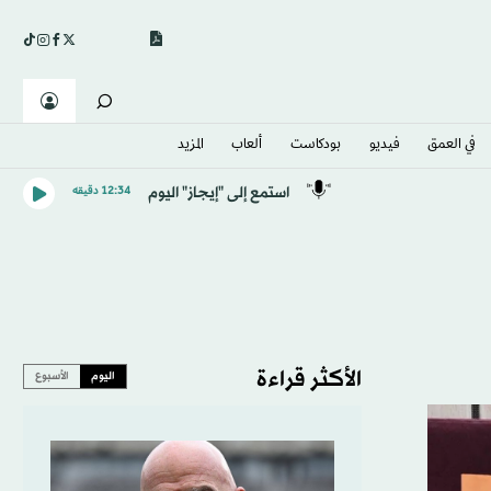
في العمق
فيديو
بودكاست
ألعاب
المزيد
استمع إلى "إيجاز" اليوم
12:34 دقيقه
الأكثر قراءة
اليوم
الأسبوع