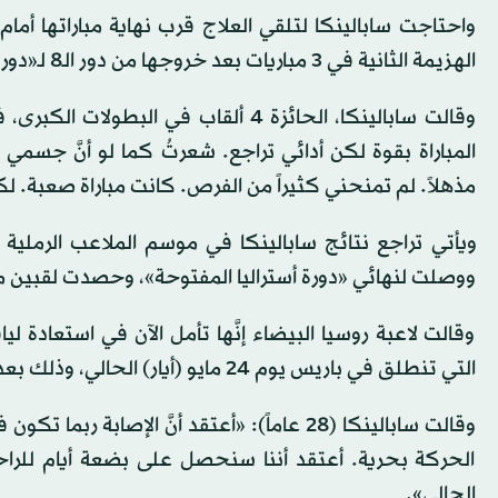
الهزيمة الثانية في 3 ​مباريات ‌بعد ⁠خروجها ​من دور ⁠الـ8 لـ«دورة مدريد المفتوحة» أمام هايلي بابتيست الشهر الماضي.
وقالت سابالينكا، الحائزة 4 ألقاب في 
المباراة بقوة لكن أدائي تراجع. شعرتُ كما لو أنَّ ⁠جسمي ي
مذهلاً. لم ​تمنحني كثيراً من ‌الفرص. كانت مباراة صعبة. لكنن
ويأتي تراجع نتائج سابالينكا في موسم الملاعب الرملية ب
ووصلت لنهائي «دورة أستراليا المفتوحة»، وحصدت لقبين مت
وقالت ⁠لاعبة ⁠روسيا البيضاء إنَّها تأمل الآن في استعادة
التي تنطلق في باريس يوم 24 مايو (أيار) الحالي، وذلك بعد خسارة نهائي العام الماضي أمام كوكو غوف.
وقالت سابالينكا (28 عاماً): «أعتقد أنَّ الإ
الحركة بحرية. أعتقد أننا سنحصل على ​بضعة أيام ​لل
الحالي».