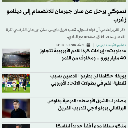
نسوكي يرحل عن سان جيرمان للانضمام إلى دينامو
زغرب
ذكر تقرير إعلامي أن نواه نسوكي، لاعب فريق باريس سان جيرمان الفرنسي لكرة
القدم، يستعد لغلق صفحته مع النادي.
«الشرق الأوسط» (باريس)
الثلاثاء 04/08 - 14:14
«ديلويت»: إيرادات كرة القدم الأوروبية تتجاوز
40 مليار يورو... ومخاوف من النمو
يويفا: حكامنا لن يطردوا اللاعبين بسبب
تغطية الفم في بطولات الاتحاد الأوروبي
مصادر لـ«الشرق الأوسط»: الدرعية يفاوض
البرتغالي برونو لاجي لتدريب الفريق
ماركو سيلفا مديراً فنياً جديداً لبنفيكا