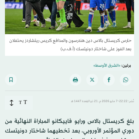
حارس كريستال بالاس دين هندرسون والمدافع كريس ريتشاردز يحتفلان
بعد الفوز على شاختار دونيتسك (أ.ف.ب)
برلين:
«الشرق الأوسط»
T
نُشر: 22:22-7 مايو 2026 م ـ 21 ذو القِعدة 1447 هـ
T
بلغ كريستال بالاس ورايو فاييكانو المباراة النهائية من
دوري المؤتمر الأوروبي، بعد تخطيهما شاختار دونيتسك