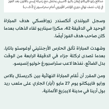
مدافع رايو فاييكانو إيفان باليو كامبيني يحتفل مع زميله إيسي بالاثون بعد الفوز
في إياب نصف نهائي دوري المؤتمر الأوروبي أمام ستراسبورغ (أ.ف.ب)
وسجل البولندي ألكسندر زورافسكي هدف المباراة
الوحيد في الدقيقة 42، مكررًا سيناريو لقاء الذهاب بعدما
كان صاحب هدف الفوز أيضًا.
وشهدت المباراة تألق الحارس الأرجنتيني أوغوستو باتايا،
بعدما تصدى لركلة جزاء في الدقيقة الرابعة من الوقت
بدل الضائع، نفذها لاعب ستراسبورغ خوليو إنسيسو.
ومن المقرر أن تُقام المباراة النهائية بين كريستال بالاس
ورايو فاييكانو يوم 27 مايو (أيار) الجاري على ملعب ريد
بول أرينا في مدينة لايبزيغ الألمانية.