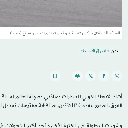
السائق الهولندي ماكس فيرستابن، نجم فريق ريد بول ريسينغ (د.ب.أ)
لندن:
«الشرق الأوسط»
الفرق، المقرر عقده غدًا الاثنين، لمناقشة مقترحات تعديل
وشهدت البطولة في الفترة الأخيرة أحد أكبر التحولات 