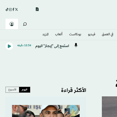
في العمق
فيديو
بودكاست
ألعاب
المزيد
استمع إلى "إيجاز" اليوم
12:34 دقيقه
الأكثر قراءة
اليوم
الأسبوع