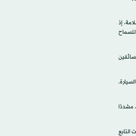
مة، إذ
للسماح
لسائقين
لسيارة،
مشددًا
 التابع