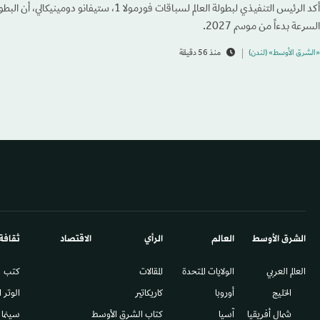
أكد الرئيس التنفيذي لبطولة العالم لسباقات فورمولا 1،
السرعة بدءاً من موسم 2027.
«الشرق الأوسط» (لندن)
منذ 56 دقيقة
الشرق الأوسط​
العالم
الرأي
الاقتصاد
ثقافة
العالم العربي
الولايات المتحدة
المقالات
كتب
الخليج
أوروبا
كاريكاتير
الوتر 
شمال أفريقيا
آسيا
كتاب الشرق الأوسط
سينما