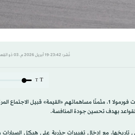
نُشر: 23:42-19 أبريل 2026 م ـ 03 ذو القِعدة 1447 هـ
T
T
أشاد الاتحاد الدولي للسيارات بسائقي بطولة العالم لسباقات فورمولا 1، مثمنًا مساهماتهم «القيمة» قبيل الا
 القواعد بهدف تحسين جودة المنافسة.
في تاريخها، مع إدخال تغييرات جذرية على هيكل السيارات 