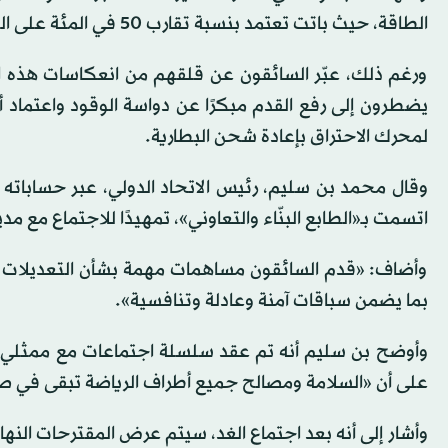
الطاقة، حيث باتت تعتمد بنسبة تقارب 50 في المئة على الطاقة الكهربائية مقابل 50 في المئة لطاقة الاحتراق.
ورغم ذلك، عبّر السائقون عن قلقهم من انعكاسات هذه ال
يضطرون إلى رفع القدم مبكرًا عن دواسة الوقود واعتماد
لمحرك الاحتراق بإعادة شحن البطارية.
وقال محمد بن سليم، رئيس الاتحاد الدولي، عبر حساباته 
اتسمت بـ«الطابع البنّاء والتعاوني»، تمهيدًا للاجتماع مع 
وأضاف: «قدم السائقون مساهمات مهمة بشأن التعديلات الت
بما يضمن سباقات آمنة وعادلة وتنافسية».
وأوضح بن سليم أنه تم عقد سلسلة اجتماعات مع ممثلي ال
على أن «السلامة ومصالح جميع أطراف الرياضة تبقى في صدا
وأشار إلى أنه بعد اجتماع الغد، سيتم عرض المقترحات النها