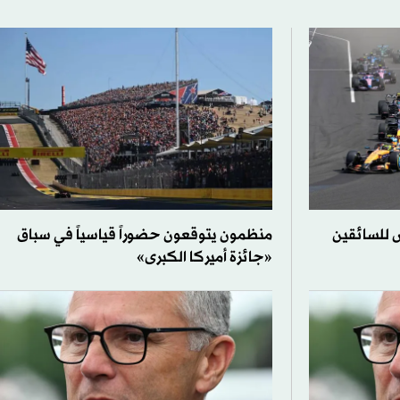
متنفس للسائقين
منظمون يتوقعون حضوراً قياسياً في سباق
«جائزة أميركا الكبرى»