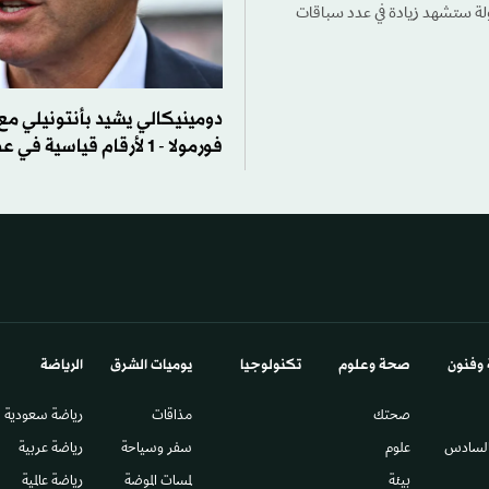
 ستيفانو دومينيكالي، أن البطولة ستشهد زيادة في عدد سباقات
دومينيكالي يشيد بأنتونيلي م
فورمولا - 1 لأرقام قياسية في عدد الجمهور
 وفنون
صحة وعلوم
تكنولوجيا
يوميات الشرق​
الرياضة
صحتك
مذاقات
رياضة سعودية
السادس​
علوم
سفر وسياحة
رياضة عربية
بيئة
لمسات الموضة
رياضة عالمية