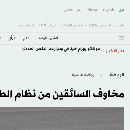
عربي
English
Türkçe
اردو
فارسى
الخميس,
6 أغسطس 2026
-
22 صفَر 1448 هـ
الرياض
℃
34
سماء صافية
الشرق الأوسط​
العالم
الرأي
ا
موناكو يهزم خيتافي ودياً رغم النقص العددي
آخر الأخبار
الرياضة
رياضة عالمية
مخاوف السائقين من نظام الطاق