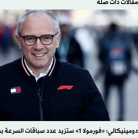
مقالات ذات صلة
دومينيكالي: «فورمولا 1» ستزيد عدد سباقات السرعة بدءاً من 2027