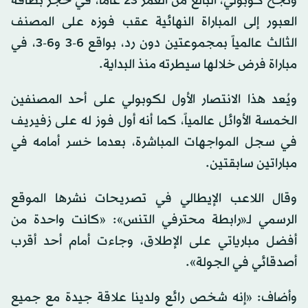
ونجح كوبولي، البالغ من العمر 23 عاماً، في حجز بطاقة
العبور إلى المباراة النهائية عقب فوزه على المصنف
الثالث عالمياً بمجموعتين دون رد، بواقع 6-3 و6-3، في
مباراة فرض خلالها سيطرته منذ البداية.
ويُعد هذا الانتصار الأول لكوبولي على أحد المصنفين
الخمسة الأوائل عالمياً، كما أنه أول فوز له على زفيريف
في سجل المواجهات المباشرة، بعدما خسر أمامه في
مباراتين سابقتين.
وقال اللاعب الإيطالي في تصريحات نشرها الموقع
الرسمي لـ«رابطة محترفي التنس»: «كانت واحدة من
أفضل مبارياتي على الإطلاق، وجاءت أمام أحد أقرب
أصدقائي في الجولة».
وأضاف: «إنه شخص رائع ولدينا علاقة جيدة مع جميع