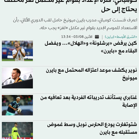
كومباني: فترة الإعداد بقوام غير مكتمل لغز مختلف
يحتاج إلى حل
اعترف فنسنت كومباني، مدرب بايرن ميونيخ حامل لقب الدوري الألماني، بأن
الاستعداد للموسم الجديد بقوام غير مكتمل «لغز» يجب حله.
«الشرق الأوسط» (برلين )
الاثنين 03/08 - 13:34
كين يرفض «برشلونة» و«الهلال»… ويفضل
البقاء مع «بايرن»
نوير يكشف موعد اعتزاله المحتمل مع بايرن
ميونيخ
غنابري يستأنف تدريباته الفردية بعد تعافيه من
الإصابة
شتوتغارت يودع الحارس نوبل وسط غموض
مستقبله مع بايرن