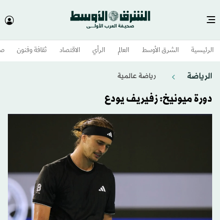
الرئيسية
الشرق الأوسط​
العالم
الرأي
الاقتصاد
ثقافة وفنون
صح
الرياضة
رياضة عالمية
دورة ميونيخ: زفيريف يودع