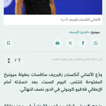
الألماني ألكسندر زفيريف (أ.ب)
ميونيخ:
«الشرق الأوسط»
T
نُشر: 16:17-18 أبريل 2026 م ـ 02 ذو القِعدة 1447 هـ
T
ودّع الألماني ألكسندر زفيريف منافسات بطولة ميونيخ
المفتوحة للتنس، اليوم السبت، بعد خسارته أمام
الإيطالي فلافيو كوبولي في الدور نصف النهائي.