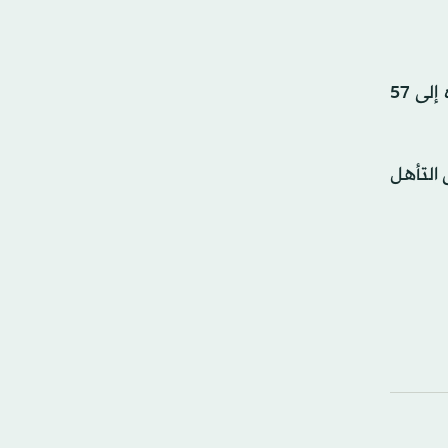
بهذا الفوز استعاد يوفنتوس توازنه بعد التعادل مع ساسولو في الجولة الماضية قبل فترة التوقف الدولي، ليرفع رصيده إلى 57
 التأهل