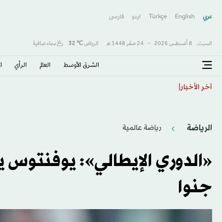
عربي
English
Türkçe
اردو
فارسى
السبت,
8 أغسطس 2026
-
24 صفَر 1448 هـ
الرياض
℃
32
سماء صافية
الشرق الأوسط​
العالم
الرأي
ا
اتفاقية مكة... تعزيز الردع لحماية الاستقرار
آخر الأخبار
الرياضة
رياضة عالمية
«الدوري الإيطالي»: يوفنتوس ي
جنوا