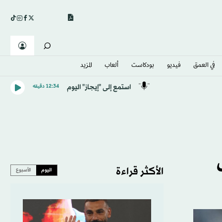
في العمق
فيديو
بودكاست
ألعاب
المزيد
استمع إلى "إيجاز" اليوم
12:34 دقيقه
الأكثر قراءة
اليوم
الأسبوع