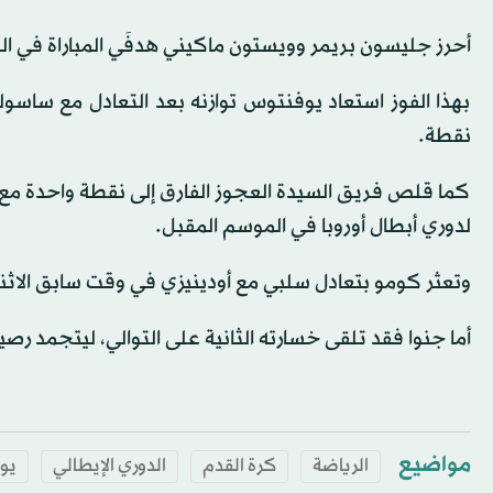
أحرز جليسون بريمر وويستون ماكيني هدفَي المباراة في الدقيقت
نقطة.
كما قلص فريق السيدة العجوز الفارق إلى نقطة واحدة مع ك
لدوري أبطال أوروبا في الموسم المقبل.
وتعثر كومو بتعادل سلبي مع أودينيزي في وقت سابق الاثن
أما جنوا فقد تلقى خسارته الثانية على التوالي، ليتجمد رصيده عند 33 نقطة في المركز ا
مواضيع
الرياضة
كرة القدم
الدوري الإيطالي
يو