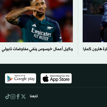
ة هارون كمارا
وكيل أعمال خيسوس ينفي مفاوضات نابولي
تابعنا