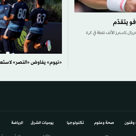
و يتقدّم
ريال لماسترز الألف نقطة في كرة
«نيوم» يفاوض «النصر» لاستعار
 وفنون
صحة وعلوم
تكنولوجيا
يوميات الشرق​
الرياضة