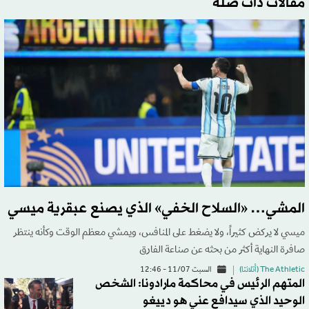
مقالات ذات صلة
المشي… «السلاح الخفي» الذي يصنع عبقرية ميسي
ميسي لا يركض كثيراً، ولا يضغط على المنافس، ويمشي معظم الوقت وكأنه ينتظر
صافرة النهاية أكثر من بحثه عن صناعة الفارق
The Athletic (أتلانتا)
السبت 11/07 - 12:46
المتهم الرئيس في محاكمة مارادونا: الشخص
الوحيد الذي سيدافع عني هو دييغو