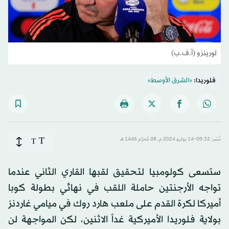
لورينزو (أ.ف.ب)
فلوريدا:
«الشرق الأوسط»
T
نُشر: 09:32-14 يوليو 2024 م ـ 08 مُحرَّم 1446 هـ
T
ستسعى كولومبيا لتحقيق لقبها القاري الثاني عندما
تواجه الأرجنتين حاملة اللقب في نهائي بطولة كوبا
أميركا لكرة القدم على ملعب هارد روك في ميامي غاردنز
بولاية فلوريدا الأميركية غداً الاثنين، لكن المواجهة لن