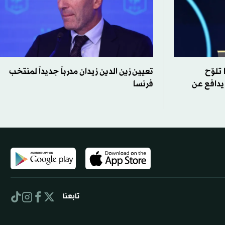
 تلوّح
تعيين زين الدين زيدان مدرباً جديداً لمنتخب
يدافع عن
فرنسا
تابعنا