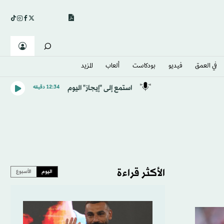
في العمق
فيديو
بودكاست
ألعاب
المزيد
استمع إلى "إيجاز" اليوم
12:34 دقيقه
الأكثر قراءة
اليوم
الأسبوع