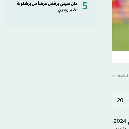
5
مان سيتي يرفض عرضاً من برشلونة
لضم رودري
20
وجد السويسري من أصول تركية مراد ياكين نفسه تحت الضغط بعد مشوار سيئ في تصفيات بطولة أوروبا لكرة القدم 2024،