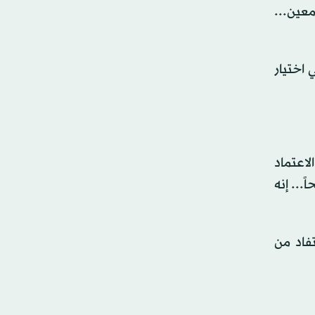
عين...
 اختيار
لاعتماد
... إنه
فاد من