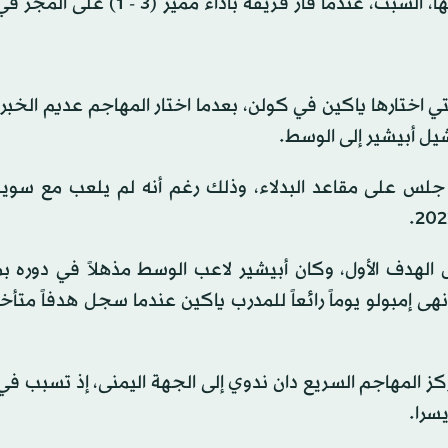
لكن اختياراته الفنية للتشكيلة السويسرية كانت في محلها، السبت، عندما فاز فريقه 
ي اختارها ياكين في كولن، بعدما اختار المهاجم عديم الخبر
شيل أبيشير إلى الوسط.
ي جلس على مقاعد البدلاء، وذلك رغم أنه لم يلعب مع سويس
بعد 12 دقيقة فقط بتسجيل الهدف الأول، وكان أبيشير لاعب الوسط مذهلاً في دو
إمبولو يوماً رائعاً للمدرب ياكين عندما سجل هدفاً متأخراً
ركز المهاجم السريع دان ندوي إلى الجهة اليمنى، إذ تسبب 
سرا.