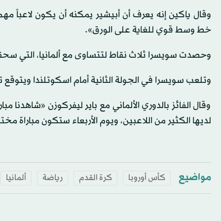
وقال ياكين إنه يعرف أن أبيشير يمكنه أن يكون لاعباً مهما
خط وسط قوي للغاية على الورق».
وحصدت سويسرا ثلاث نقاط لتتساوى مع ألمانيا، التي سحقت
وتلعب سويسرا في الجولة الثانية أمام اسكوتلندا ويتوقع ت
وقال الفائز بالدوري الألماني مع باير ليفركوزن «شاهدنا مبا
لديها الكثير من اللاعبين، ويوم الأربعاء ستكون مباراة مخت
مواضيع
كأس أوروبا
كرة القدم
رياضة
ألمانيا