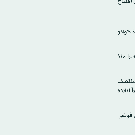
بأداء مميز (3 - 1) على المجر في افتتاح
ة كوادو
را منذ
ره بمنتصف
 لبلاده
في فوضى