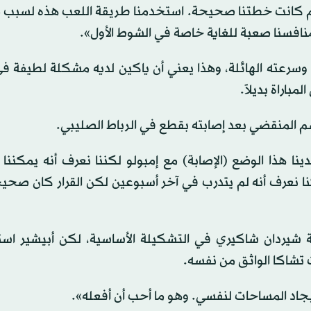
يوم كانت خطتنا صحيحة. استخدمنا طريقة اللعب هذه لسبب م
منافسنا صعبة للغاية خاصة في الشوط الأول».
 وسرعته الهائلة، وهذا يعني أن ياكين لديه مشكلة لطيفة في
باراة بديلاً.
م المنقضي بعد إصابته بقطع في الرباط الصليبي.
ا هذا الوضع (الإصابة) مع إمبولو لكننا نعرف أنه يمكننا ا
كنا نعرف أنه لم يتدرب في آخر أسبوعين لكن القرار كان صحيحاً
ة شيردان شاكيري في التشكيلة الأساسية، لكن أبيشير است
 تشاكا الواثق من نفسه.
إيجاد المساحات لنفسي. وهو ما أحب أن أفعله».