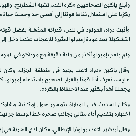
وأبلغ ياكين الصحافيين «كرة القدم تشبه الشطرنج. وال
ركزنا على استغلال نقاط قوتنا إلى أقصى حد وجعلنا حياة 
وأثبت دواه، المولود في لندن، قدراته المذهلة بفضل قوته
التشكيلة بعد عودة إمبولو المثيرة للإعجاب عندما دخل إلى الم
ولم يلعب إمبولو أكثر من مائة دقيقة مع موناكو في الموس
وقال ياكين «دواه لاعب يجيد في منطقة الجزاء، وكان لدين
عليه... نعرف أننا قمنا بالقرار الصحيح باستدعاء إمبولو. 
يجعلنا أهدأ بكثير عند الاحتفاظ بالكرة».
وكان الحديث قبل المباراة يتمحور حول إمكانية مشارك
اختياره بتقديم أداء مثالي بجانب صخرة خط الوسط جرانيت
وقال أبيشير، لاعب بولونيا الإيطالي، «كان لدي الحرية في 