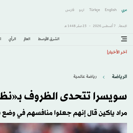
عربي
English
Türkçe
اردو
فارسى
الجمعة,
7 أغسطس 2026
-
23 صفَر 1448 هـ
الشرق الأوسط​
العالم
الرأي
ا
إسبانيا ستفرض عمليات تفتيش للمسافرين القادمين من إيط
آخر الأخبار
الرياضة
رياضة عالمية
سويسرا تتحدى الظروف بـ«نظر
مراد ياكين قال إنهم جعلوا منافسهم في وضع 