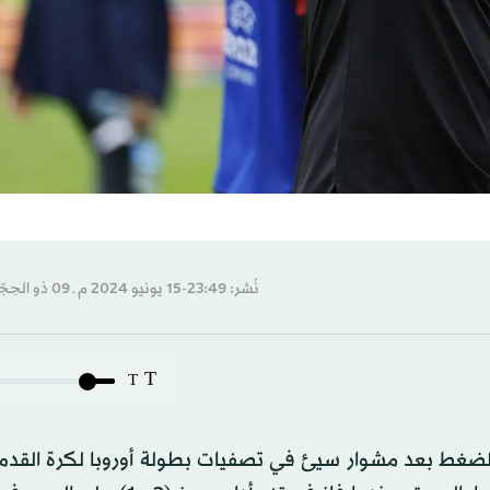
نُشر: 23:49-15 يونيو 2024 م ـ 09 ذو الحِجّة 1445 هـ
T
T