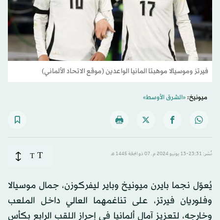
فيرتز وموسيالا موهبتا المانيا الواعدين (موقع الاتحاد الألماني)
ميونيخ:
«الشرق الأوسط»
T
نُشر: 23:31-13 يونيو 2024 م ـ 07 ذو الحِجّة 1445 هـ
T
يُعوّل نجما بايرن ميونيخ وباير ليفركوزن، جمال موسيالا
وفلوريان فيرتز، على تناغمهما العالي داخل الملعب
وخارجه، لتعزيز آمال ألمانيا في إحراز اللقب الرابع بكأس