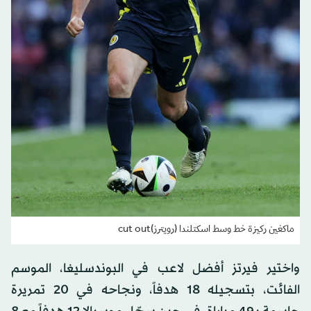
ماكغين ركيزة خط وسط اسكتلندا (رويترز)cut out
واختير فيرتز أفضل لاعب في البوندسليغا، الموسم
الفائت، بتسجيله 18 هدفاً، ونجاحه في 20 تمريرة