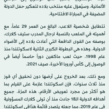
الألمانية، وسيُعوّل عليه منتخب بلاده لتعكير حفل الدولة
المضيفة في المباراة الافتتاحية.
تتطابق شخصية اللاعب، البالغ من العمر 29 عاماً، مع
أهميته في الملعب بالنسبة لرجال المدرب ستيف كلارك،
بوصفه من القوى الدافعة التي أعادت بلاده إلى الأضواء
الدولية. وهذه هي البطولة الكبرى الثانية لاسكوتلندا منذ
عام 1998، حيث لعب ماكغين دوراً حاسماً أيضاً في
الوصول إلى كأس أوروبا الأخيرة، صيف 2021.
ومع ذلك، بعد الخروج على أرضها دون تحقيق أي فوز
منذ ثلاث سنوات، فإن اسكوتلندا عازمة على القيام بما
هو أكثر من مجرد تعويض الأرقام، هذه المرّة. جميع
أهدافه الدولية الـ18 جاءت منذ أن تولى كلارك المسؤولية
في عام 2019، مما جعله يتصدر قائمة هدّافي اسكوتلندا