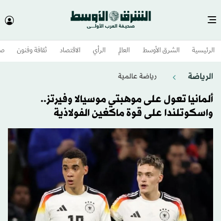
الرئيسية
الشرق الأوسط​
العالم
الرأي
الاقتصاد
ثقافة وفنون
صح
الرياضة
رياضة عالمية
ألمانيا تعول على موهبتي موسيالا وفيرتز..
واسكوتلندا على قوة ماكغين الفولاذية