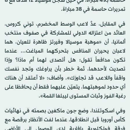
حاسمة بـ49 مباراة، في حين سجّل موسيالا 12 هدفاً مع 8
تمريرات حاسمة في 38 مباراة.
في المقابل، عدَّ لاعب الوسط المخضرم، توني كروس،
العائد من اعتزاله الدولي للمشاركة في صفوف منتخب
ألمانيا، أن «موهبة موسيالا وفيرتز ظاهرة للعيان، هما
لاعبان يحيران المنافس بتحركهما المباغت... عندما
تكون مدافعاً تقول: هل أتصدى لهما أم ماذا؟ وإذا
تصديت لأحدهما، ثمة خطر بأن يراوغك وتجد نفسك
واقفاً واللاعب قد تجاوزك». وأضاف: «لا أعتقد أن هناك
أي حدود لموهبتهما. يتعيّن عليهما فقط أن يحافظا على
رغبة الفوز وثبات المستوى ليبلغا القمة».
وفي اسكوتلندا، وضع جون ماكغين بصمته في نهائيات
كأس أوروبا قبل انطلاقها، عندما لفت الأنظار برقصة مع
فرقة فولكلورية بافارية لدى الوصول إلى الأراضي