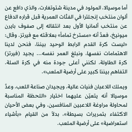
أما موسيالا، المولود في مدينة شتوتغارت، والذي دافع عن
ألوان منتخب إنجلترا في الفئات العمرية قبل قراره الدفاع
عن منتخب ألمانيا الأول بعد انتقاله إلى صفوف بايرن
ميونيخ، فعدَّ أنه «مسترخ تماماً» بعلاقته مع فيرتز. وقال:
«ليست كرة القدم الرابط الوحيد بيننا، فنحن لدينا
الاهتمامات نفسها، ونبلغ العمر نفسه... يجيد (فيرتز)
كرة الطاولة، لكنني أعلى جودة منه في كرة السلة.
التفاهم بيننا كبير على أرضية الملعب».
ويملك اللاعبان فنيات عالية، ويجيدان صناعة اللعب، وعدَّ
موسيالا أنه يتعيّن عليهما اختيار «اللحظة المناسبة
لمحاولة مراوغة اللاعبين المنافسين، وفي بعض الأحيان
الاكتفاء بتمريرات بسيطة»، بدلاً من القيام «بأشياء
استعراضية» على أرضية الملعب.