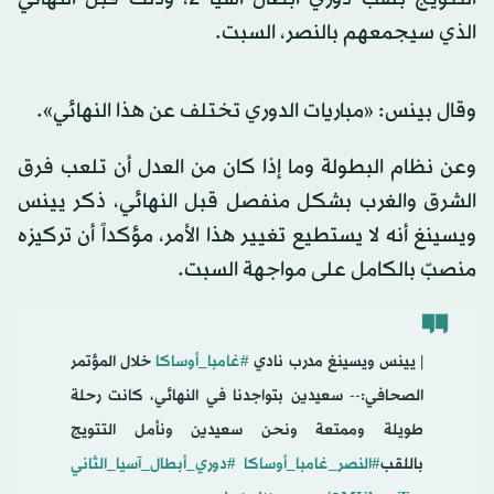
الذي سيجمعهم بالنصر، السبت.
وقال بينس: «مباريات الدوري تختلف عن هذا النهائي».
وعن نظام البطولة وما إذا كان من العدل أن تلعب فرق
الشرق والغرب بشكل منفصل قبل النهائي، ذكر يينس
ويسينغ أنه لا يستطيع تغيير هذا الأمر، مؤكداً أن تركيزه
منصبّ بالكامل على مواجهة السبت.
️| يينس ويسينغ مدرب نادي
#غامبا_أوساكا
خلال المؤتمر
الصحافي:-- سعيدين بتواجدنا في النهائي، كانت رحلة
طويلة وممتعة ونحن سعيدين ونأمل التتويج
باللقب
#النصر_غامبا_أوساكا
#دوري_أبطال_آسيا_الثاني