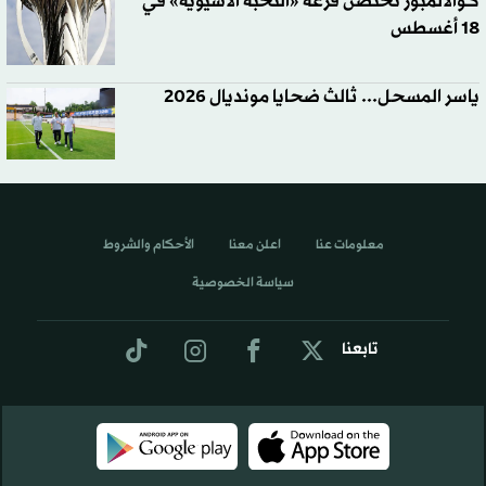
كوالالمبور تحتضن قرعة «النخبة الآسيوية» في
18 أغسطس
ياسر المسحل... ثالث ضحايا مونديال 2026
معلومات عنا
اعلن معنا
الأحكام والشروط
سياسة الخصوصية
تابعنا