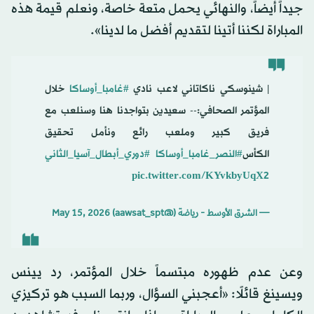
جيداً أيضاً، والنهائي يحمل متعة خاصة، ونعلم قيمة هذه
المباراة لكننا أتينا لتقديم أفضل ما لدينا».
️| شينوسكي ناكاتاني لاعب نادي
#غامبا_أوساكا
خلال
المؤتمر الصحافي:-- سعيدين بتواجدنا هنا وسنلعب مع
فريق كبير وملعب رائع ونأمل تحقيق
الكأس
#النصر_غامبا_أوساكا
#دوري_أبطال_آسيا_الثاني
pic.twitter.com/KYvkbyUqX2
— الشرق الأوسط - رياضة (@aawsat_spt)
May 15, 2026
وعن عدم ظهوره مبتسماً خلال المؤتمر، رد يينس
ويسينغ قائلًا: «أعجبني السؤال، وربما السبب هو تركيزي