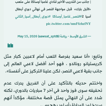
| جانب من التدريب الأخير لنادي غامبا أوساكا على ملعب
«الأول بارك» ️ قبل مواجهة النصر في نهائي دوري أبطال
آسيا 2
#النصر_غامبا_أوساكا
#دوري_أبطال_آسيا_الثاني
pic.twitter.com/nmFfzhzfNY
— الشرق الأوسط - رياضة (@aawsat_spt)
May 15, 2026
وتابع: «أنا سعيد بفرصة اللعب أمام لاعبين كبار مثل
كريستيانو رونالدو ، فهو أحد أفضل لاعبي العالم إلى
جانب بقية لاعبي النصر، لكن علينا التركيز على أنفسنا».
واختتم حديثه بالتأكيد على أن الفريق يدرك عدم
تحقيقه سوى فوز واحد في آخر 7 مباريات بالدوري، لكنه
شدد على أن النهائي يمثل قصة مختلفة، مؤكداً أنهم
سيدخلون المباراة بأسلوب هجومي.