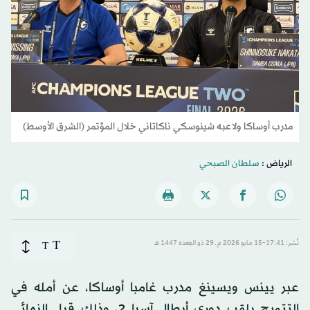
مدرب أوساكا ولاعبه شينوسكي ناكاتاني خلال المؤتمر (الشرق الأوسط)
الرياض :
سلطان الصبحي
T
نُشر: 17:41-15 مايو 2026 م ـ 29 ذو القِعدة 1447 هـ
T
عبر يينس ويسينغ مدرب غامبا أوساكا، عن أمله في
التتويج بلقب دوري أبطال آسيا 2، وذلك قبل النهائي