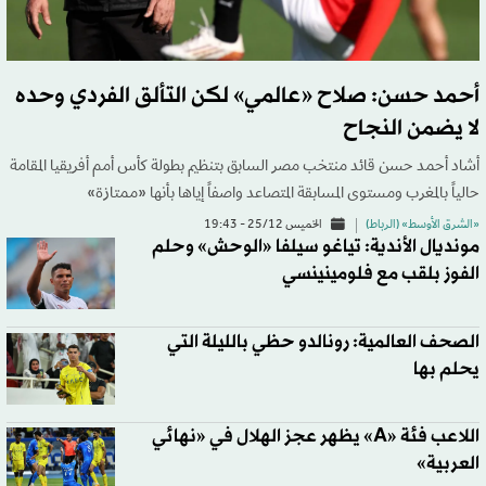
أحمد حسن: صلاح «عالمي» لكن التألق الفردي وحده
لا يضمن النجاح
أشاد أحمد حسن قائد منتخب مصر السابق بتنظيم بطولة كأس أمم أفريقيا المقامة
حالياً بالمغرب ومستوى المسابقة المتصاعد واصفاً إياها بأنها «ممتازة»
«الشرق الأوسط» (الرباط)
الخميس 25/12 - 19:43
مونديال الأندية: تياغو سيلفا «الوحش» وحلم
الفوز بلقب مع فلومينينسي
الصحف العالمية: رونالدو حظي بالليلة التي
يحلم بها
اللاعب فئة «A» يظهر عجز الهلال في «نهائي
العربية»