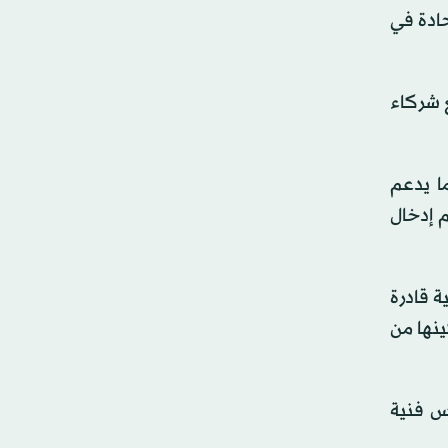
حادة في
ع شركاء
ما يدعم
م إدخال
ة قادرة
ينها من
س فنية