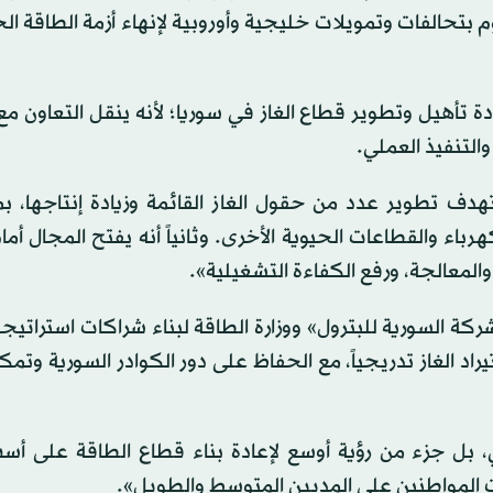
عوم بتحالفات وتمويلات خليجية وأوروبية لإنهاء أزمة الطاقة ال
ة تأهيل وتطوير قطاع الغاز في سوريا؛ لأنه ينقل التعاون م
التنفيذ العملي.
تهدف تطوير عدد من حقول الغاز القائمة وزيادة إنتاجها، ب
رباء والقطاعات الحيوية الأخرى. وثانياً أنه يفتح المجال أما
والمعالجة، ورفع الكفاءة التشغيلية».
كة السورية للبترول» ووزارة الطاقة لبناء شراكات استراتيجي
د الغاز تدريجياً، مع الحفاظ على دور الكوادر السورية وتمك
ي، بل جزء من رؤية أوسع لإعادة بناء قطاع الطاقة على أس
ت المواطنين على المديين المتوسط والطويل».