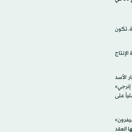
ة، تكون
الإنتاج
 الأسد
ا إنرجي»
ياً على
خرى مثل «شيفرون»
ا العقد