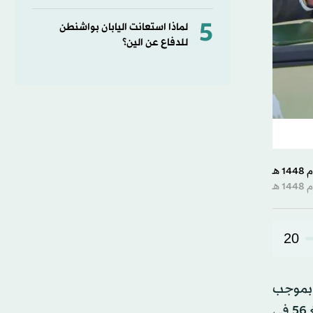
5
لماذا استعانت اليابان بواشنطن
للدفاع عن الين؟
20
 بموجب
العقد الذي وقّعته مع شركتيْ «كونوكو فيليبس» و«نوفاتيرا إنرجي» الأميركيتين لتطوير حقول الغاز وزيادة إنتاجها؛ تبلغ 56 في