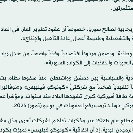
يجابية لصالح سوريا، خصوصاً أن عقود تطوير الغاز، في العاد
والتشغيلية وطبيعة أعمال إعادة التأهيل والإنتاج».
نية، ويضمن مردوداً اقتصادياً وفنياً واضحاً، من خلال زيادة 
الخبرات والتقنيات إلى الكوادر السورية».
تصادية والسياسية بين دمشق وواشنطن، منذ سقوط نظام بشار
ثلاثاء، عقداً تنفيذياً ضخماً مع شركتيْ «كونوكو فيليبس» و«نوفاتير
قة طاقة أميركية كبرى تشهدها البلاد منذ سنوات، ومؤشراً عمل
ي دونالد ترمب رفع العقوبات في يوليو (تموز) 2025.
جاء هذا العقد استكمالاً لتحركات أميركية مسبقة، بدأت مطلع عام 2026 عبر مذكرات تفاهم لشركات أ
لان البرية، إلا أن اتفاقية «كونوكو فيليبس» تميزت بكونه