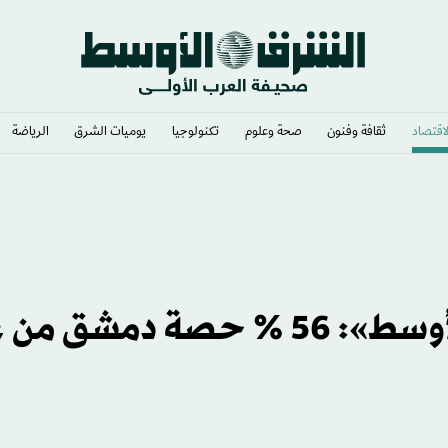
لاقتصاد
ثقافة وفنون
صحة وعلوم
تكنولوجيا
يوميات الشرق​
الرياضة
مصرية
«السورية للبترول» لـ«الشرق الأوسط»: 56 % حصة دم