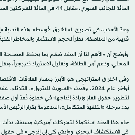
المائة للجانب السوري، مقابل 44 في المائة للشركتين المستثمرتين.
وعدّ الأحدب، في تصريح، لـ«الشرق الأوسط»، هذه النسبة «إ
قريبة من المناصفة؛ نظراً لحجم الاستثمار والمخاطر الفنية 
وأوضح أن «الأهم لنا أن العقد صُمّم بما يحفظ المصلحة الوط
المحلي، ودعم أمن الطاقة، وتقليل الاستيراد تدريجياً، ونقل 
وفي اختراق استراتيجي هو الأبرز بمسار العلاقات الاق
أواخر عام 2024، وقَّعت «السورية للبترول»، ال
لتطوير حقول الغاز وزيادة إنتاجها؛ في خطوةٍ تُعدّ أول صف
بدء مرحلة «التنفيذ المتكامل»، المدعومة بقرار الرئيس الأميرك
في الاستكشاف البحري، و«إتش كي إن إنرجي» في حقول الرمي