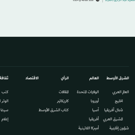
سعيد عبد الرازق (أنقرة)
منذ ساعة واحدة
الشرق الأوسط​
العالم
الرأي
الاقتصاد
ثقافة
العالم العربي
الولايات المتحدة
المقالات
كتب
الخليج
أوروبا
كاريكاتير
الوتر 
شمال أفريقيا
آسيا
كتاب الشرق الأوسط
سينما
المشرق العربي
أفريقيا
إعلام
شؤون إقليمية
أميركا اللاتينية