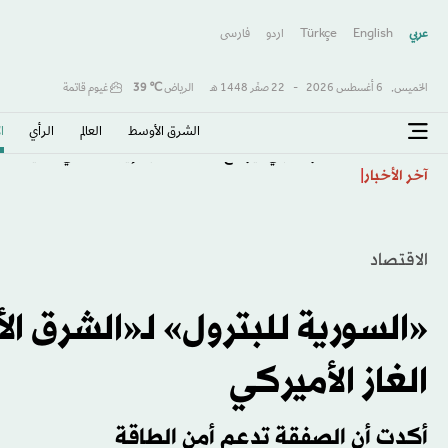
عربي
English
Türkçe
اردو
فارسى
الخميس,
6 أغسطس 2026
-
22 صفَر 1448 هـ
الرياض
℃
39
غيوم قاتمة
الشرق الأوسط​
العالم
الرأي
ا
«الجواهرجي» يوسع دائرة «حجب الإيرادات» في السينما ال
آخر الأخبار
الاقتصاد
الغاز الأميركي
أكدت أن الصفقة تدعم أمن الطاقة