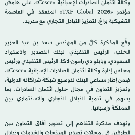
وكالة ائتمان الصادرات الإسبانية «Cesce»، على هامش
مؤتمر «TXF Global 2026» المنعقد في العاصمة
التشيكية براغ؛ لتعزيز التبادل التجاري مع مدريد.
وقّع المذكرة كلٌّ من المهندس سعد بن عبد العزيز
الخلب، الرئيس التنفيذي لبنك التصدير والاستيراد
السعودي، وبابلو دي رامون-لاكا، الرئيس التنفيذي ورئيس
مجلس إدارة وكالة ائتمان الصادرات الإسبانية «Cesce»،
ضِمن إطار مساعي البنك لتوسيع شبكة شراكاته الدولية،
وتعزيز التعاون في مجال حلول ائتمان الصادرات، بما
يسهم في تنمية التبادل التجاري والاستثماري بين
المملكة وإسبانيا.
وتهدف مذكرة التفاهم إلى تطوير آفاق التعاون بين
الطرفين في مجالات تصدير المنتجات والخدمات وتبادل