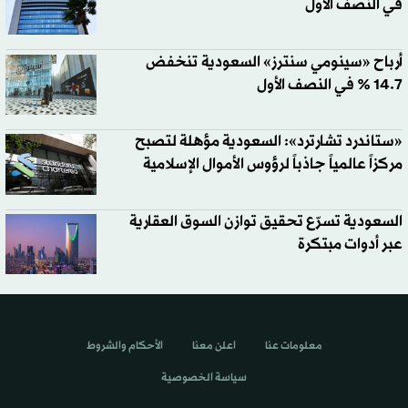
في النصف الأول
أرباح «سينومي سنترز» السعودية تنخفض
14.7 % في النصف الأول
«ستاندرد تشارترد»: السعودية مؤهلة لتصبح
مركزاً عالمياً جاذباً لرؤوس الأموال الإسلامية
السعودية تسرّع تحقيق توازن السوق العقارية
عبر أدوات مبتكرة
معلومات عنا
اعلن معنا
الأحكام والشروط
سياسة الخصوصية