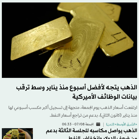
الذهب يتجه لأفضل أسبوع منذ يناير وسط ترقب
بيانات الوظائف الأميركية
ارتفعت أسعار الذهب يوم الجمعة، متجهة إلى تسجيل أكبر مكسب أسبوعي لها
منذ يناير (كانون الثاني)، بدعم من تراجع أسعار النفط.
«الشرق الأوسط» (لندن)
الجمعة 07/08 - 06:33
الذهب يواصل مكاسبه للجلسة الثالثة بدعم
من ضعف الدولار وانخفاض النفط