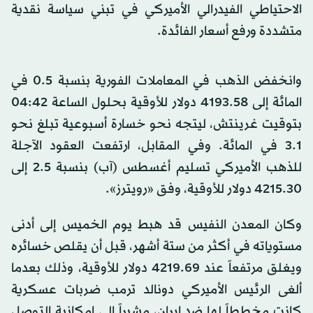
الاحتياطي الفيدرالي الأميركي في تبني سياسة نقدية
متشددة ورفع أسعار الفائدة.
وانخفض الذهب في المعاملات الفورية بنسبة 0.5 في
المائة إلى 4193.58 دولار للأوقية بحلول الساعة 04:42
بتوقيت غرينتش، ليتجه نحو خسارة أسبوعية تبلغ نحو
3.1 في المائة. وفي المقابل، ارتفعت العقود الآجلة
للذهب الأميركي تسليم أغسطس (آب) بنسبة 2.5 إلى
4215.30 دولار للأوقية، وفق «رويترز».
وكان المعدن النفيس قد هبط يوم الخميس إلى أدنى
مستوياته في أكثر من ستة أشهر، قبل أن يقلص خسائره
ويغلق مرتفعاً عند 4219.69 دولار للأوقية، وذلك بعدما
ألغى الرئيس الأميركي دونالد ترمب ضربات عسكرية
كانت مخططاً لها ضد إيران، مشيراً إلى إمكانية التوصل