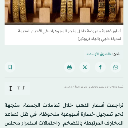
أساور ذهبية معروضة داخل متجر للمجوهرات في الأحياء القديمة
لمدينة دلهي بالهند (رويترز)
لندن:
«الشرق الأوسط»
T
نُشر: 07:45-12 يونيو 2026 م ـ 27 ذو الحِجّة 1447 هـ
T
تراجعت أسعار الذهب خلال تعاملات الجمعة، متجهة
نحو تسجيل خسارة أسبوعية ملحوظة، في ظل تصاعد
المخاوف المرتبطة بالتضخم، واحتمالات استمرار مجلس