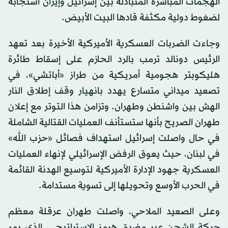
الهجمات المباشرة المتبادلة بين إسرائيل وإيران استجابة
لضغوط دولية مكثفة قادها البيت الأبيض.
وجاءت الضربات العسكرية الأميركية الأخيرة بعد تعهد
الرئيس دونالد ترمب بالرد الحازم على إسقاط طائرة
هليكوبتر هجومية أمريكية من طراز «أباتشي»، في
تصعيد ميداني متسارع يهدد بانهيار وقف إطلاق النار
الهش بين واشنطن وطهران. وتزامن هذا التوتر مع إعلان
طهران الصريح بأنها ستستأنف العمليات القتالية الشاملة
في حال واصلت إسرائيل استهداف فصائل «حزب الله»
في لبنان، حيث يعوق الرفض الإسرائيلي لإنهاء العمليات
العسكرية جهود الإدارة الأميركية لتوسيع الهدنة القائمة
في الحرب الأوسع وتحويلها إلى تسوية مستدامة.
وعلى الصعيد الملاحي، واصلت طهران عرقلة معظم
حركة الشحن عبر مضيق هرمز الاستراتيجي، الذي يمر