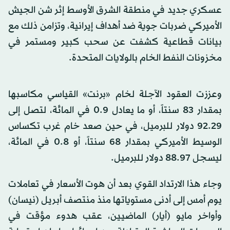
عسكري جديد في منطقة الشرق الأوسط إثر شن الجيش
الأميركي ضربات جوية ضد أهداف إيرانية، وتزامن ذلك مع
بيانات قطاعية كشفت عن سحب كبير ومستمر في
مخزونات النفط الخام بالولايات المتحدة.
وعززت العقود الآجلة لخام «برنت» القياسي مكاسبها
بمقدار 83 سنتاً، أو ما يعادل 0.9 في المائة، لتصل إلى
92.29 دولار للبرميل، في حين صعد خام غرب تكساس
الوسيط الأميركي بمقدار 68 سنتاً، أو 0.8 في المائة،
ليسجل 88.97 دولار للبرميل.
وجاء هذا الارتداد القوي بعد أن هوت الأسعار في تعاملات
يوم أمس إلى أدنى مستوياتها منذ منتصف أبريل (نيسان)
وأواخر مايو (أيار) الماضيين، عقب هدوء مؤقت في