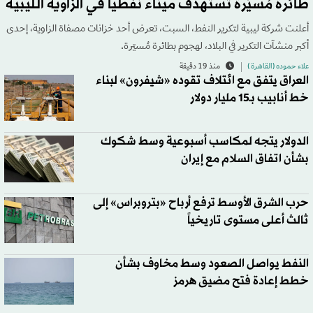
طائرة مُسيّرة تستهدف ميناءً نفطياً في الزاوية الليبية
أعلنت شركة ليبية لتكرير النفط، السبت، تعرض أحد خزانات مصفاة الزاوية، إحدى
أكبر منشآت التكرير في البلاد، لهجوم بطائرة مُسيّرة.
علاء حموده (القاهرة )
منذ 19 دقيقة
العراق يتفق مع ائتلاف تقوده «شيفرون» لبناء
خط أنابيب بـ15 مليار دولار
الدولار يتجه لمكاسب أسبوعية وسط شكوك
بشأن اتفاق السلام مع إيران
حرب الشرق الأوسط ترفع أرباح «بتروبراس» إلى
ثالث أعلى مستوى تاريخياً
النفط يواصل الصعود وسط مخاوف بشأن
خطط إعادة فتح مضيق هرمز