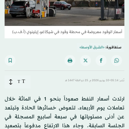
أسعار الوقود معروضة في محطة وقود في شيكاغو، إيلينوي (أ.ف.ب)
سنغافورة:
«الشرق الأوسط»
T
نُشر: 05:14-10 يونيو 2026 م ـ 25 ذو الحِجّة 1447 هـ
T
ارتدت أسعار النفط صعوداً بنحو 1 في المائة خلال
تعاملات يوم الأربعاء، لتعوض خسائرها الحادة وتبتعد
عن أدنى مستوياتها في سبعة أسابيع المسجلة في
الجلسة السابقة. وجاء هذا الارتفاع مدفوعاً بتصعيد