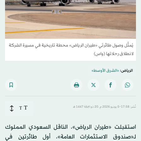
يُمثِّل وصول طائرتَي «طيران الرياض» محطة تاريخية في مسيرة الشركة
لانطلاق رحلاتها (واس)
الرياض:
«الشرق الأوسط»
T
نُشر: 17:58-5 يونيو 2026 م ـ 20 ذو الحِجّة 1447 هـ
T
استقبلت «طيران الرياض»، الناقل السعودي المملوك
لـ«صندوق الاستثمارات العامة»، أول طائرتين في