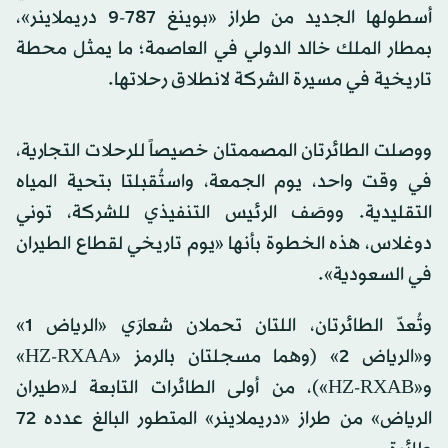
أسطولها الجديد من طراز «بوينغ 787-9 دريملاينر»،
بمطار الملك خالد الدولي في العاصمة؛ ما يمثل محطة
تاريخية في مسيرة الشركة لانطلاق رحلاتها.
ووصلت الطائرتان المصممتان خصيصاً للرحلات التجارية،
في وقت واحد، يوم الجمعة، واستُقبلتا بتحية المياه
التقليدية. ووصَف الرئيس التنفيذي للشركة، توني
دوغلاس، هذه الخطوة بأنها «يوم تاريخي لقطاع الطيران
في السعودية».
وتُعدّ الطائرتان، اللتان تحملان شعارَي «الرياض 1»
و«الرياض 2» (وهما مسجلتان بالرمز «HZ-RXAA»
و«HZ-RXAB»)، من أولى الطائرات التابعة لـ«طيران
الرياض» من طراز «دريملاينر» المتطور البالغ عدده 72