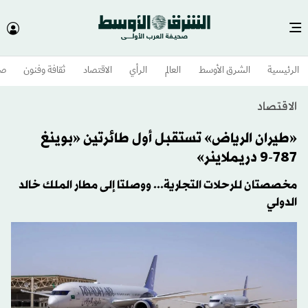
الرئيسية
الشرق الأوسط​
العالم
الرأي
الاقتصاد
ثقافة وفنون
صح
الاقتصاد
«طيران الرياض» تستقبل أول طائرتين «بوينغ
787-9 دريملاينر»
مخصصتان للرحلات التجارية... ووصلتا إلى مطار الملك خالد
الدولي