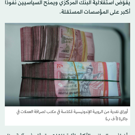
يقوّض استقلالية البنك المركزي ويمنح السياسيين نفوذاً
أكبر على المؤسسات المستقلة.
أوراق نقدية من الروبية الإندونيسية مُكدّسة في مكتب لصرافة العملات في
جاكرتا (أ ف ب)