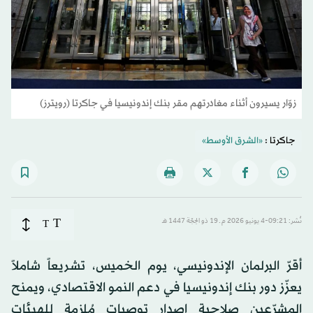
زوّار يسيرون أثناء مغادرتهم مقر بنك إندونيسيا في جاكرتا (رويترز)
جاكرتا :
«الشرق الأوسط»
T
نُشر: 09:21-4 يونيو 2026 م ـ 19 ذو الحِجّة 1447 هـ
T
أقرّ البرلمان الإندونيسي، يوم الخميس، تشريعاً شاملاً
يعزّز دور بنك إندونيسيا في دعم النمو الاقتصادي، ويمنح
المشرّعين صلاحية إصدار توصيات مُلزمة للهيئات