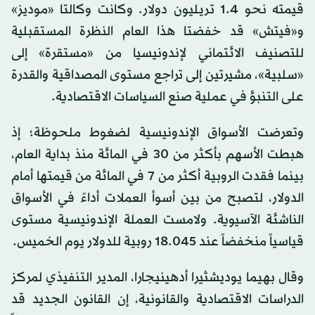
قيمته نحو 1.4 تريليون دولار. وكانت وكالتا «موديز»
و«فيتش» قد خفضتا هذا العام النظرة المستقبلية
للتصنيف الائتماني لإندونيسيا من «مستقرة» إلى
«سلبية»، مشيرتين إلى تراجع مستوى المصداقية والقدرة
على التنبؤ في عملية صنع السياسات الاقتصادية.
وتعرضت الأسواق الإندونيسية لضغوط ملحوظة؛ إذ
هبطت الأسهم بأكثر من 30 في المائة منذ بداية العام،
بينما فقدت الروبية أكثر من 7 في المائة من قيمتها أمام
الدولار، لتصبح من بين أسوأ العملات أداءً في الأسواق
الناشئة الآسيوية. ولامست العملة الإندونيسية مستوى
قياسياً منخفضاً عند 18.045 روبية للدولار يوم الخميس.
وقال بهيما يوديشثيرا أدهينيجارا، المدير التنفيذي لمركز
الدراسات الاقتصادية والقانونية، إن القانون الجديد قد