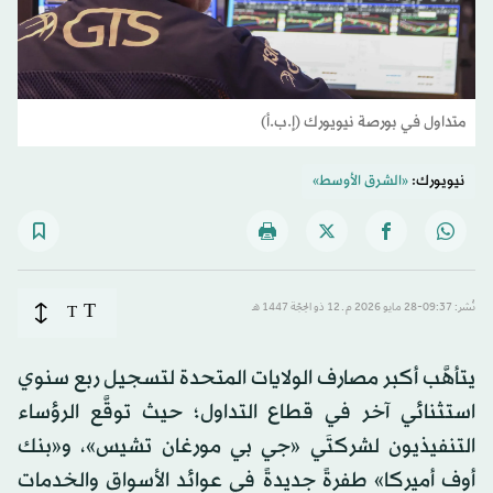
متداول في بورصة نيويورك (إ.ب.أ)
نيويورك:
«الشرق الأوسط»
T
نُشر: 09:37-28 مايو 2026 م ـ 12 ذو الحِجّة 1447 هـ
T
يتأهَّب أكبر مصارف الولايات المتحدة لتسجيل ربع سنوي
استثنائي آخر في قطاع التداول؛ حيث توقَّع الرؤساء
التنفيذيون لشركتَي «جي بي مورغان تشيس»، و«بنك
أوف أميركا» طفرةً جديدةً في عوائد الأسواق والخدمات