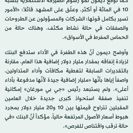
كما توقَّع ديمون نمو رسوم الصيرفة الاستثمارية بنسبة
10 في المائة أو أكثر، وعلّق على المشهد قائلاً: «الأمور
تسير بكامل قوتها؛ الشركات والمسؤولون عن الطروحات
والصفقات في حالة نشاط مكثف، وهناك حالة من
الحماس المفرط في الأسواق».
وأوضح ديمون أنَّ هذه الطفرة في الأداء ستدفع البنك
لزيادة إنفاقه بمقدار مليار دولار إضافية هذا العام، مقارنة
بالتقديرات السابقة لتغطية مكافآت وأداء المتداولين،
واصفاً إياها بأنَّها «مليار إضافية جيدة لأنَّها مدفوعة بأداء
أعلى». ولم يستبعد رئيس «جي بي مورغان» إمكانية
تنفيذ صفقة استحواذ كبرى جديدة خلال العامين
المقبلين تتراوح قيمتها بين 10 و20 مليار دولار بمجرد
هبوط أسعار الأصول المرتفعة حالياً، مؤكداً أنَّ البنك «في
حالة ترقب واقتناص للفرص».