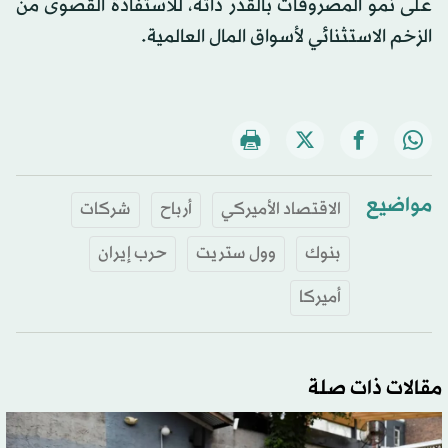
على نمو المصروفات بالقدر ذاته، للاستفادة القصوى من
الزخم الاستثنائي لأسواق المال العالمية.
مواضيع
الاقتصاد الأميركي
أرباح
شركات
بنوك
وول ستريت
حرب إيران
أميركا
مقالات ذات صلة