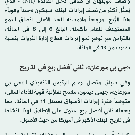
وأضاف موينهان أنَّ صافي دخل الفائدة (NII) - الذي
يُمثِّل أكثر من نصف إيرادات البنك -سيكون «جيداً وقوياً»
هذا الرُّبع، مرجحاً ملامسته الحد الأعلى لنطاق النمو
المستهدف للعام بأكمله، البالغ 6 إلى 8 في المائة،
بالتزامن مع توقع نمو إيرادات قطاع إدارة الثروات بنسبة
تقترب من 13 في المائة.
«جي بي مورغان»: ثاني أفضل ربع في التاريخ
وفي سياق متصل، رسم الرئيس التنفيذي لـ«جي بي
مورغان»، جيمي ديمون، ملامح تفاؤلية قوية للأداء المالي،
متوقعاً قفزة إيرادات الأسواق بمعدل 11 في المائة، مما
يجعله ثاني أفضل ربع سنوي على الإطلاق لهذا النشاط
في تاريخ البنك الأكبر في أميركا من حيث الأصول.