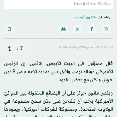
بالولايات المتحدة (رويترز)
واشنطن:
«الشرق الأوسط»
T
نُشر: 18:59-10 أغسطس 2026 م ـ 26 صفَر 1448 هـ
T
قال مسؤول في البيت الأبيض، الاثنين، إن الرئيس
الأميركي دونالد ترمب وافق على تمديد الإعفاء من قانون
جونز، ولكن مع بعض القيود.
وينص قانون جونز على أن البضائع المنقولة بين الموانئ
الأميركية يجب أن تشحن على متن سفن مصنوعة في
الولايات المتحدة، ومملوكة لشركات أميركية، ويقودها