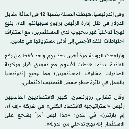
وفي إندونيسيا، هبطت العملة بنسبة 12 في المائة مقابل
الدولار في ظل إدارة الرئيس برابوو سوبيانتو، الذي يتبع
نهجاً تدخلياً غير محبوب لدى المستثمرين، مع استنزاف
احتياطات النقد الأجنبي إلى أدنى مستوياتها في عامين.
وتراجعت الروبية مرة أخرى بعد يوم واحد فقط من رفع
الفائدة، بينما هبطت الأسهم مع تعميق قرار مركزية
الصادرات مخاوفَ المستثمرين؛ مما وضع إندونيسيا
بالفعل في دائرة خطر خفض التصنيف الائتماني.
وقال تشارلي روبرتسون، كبير الاقتصاديين العالميين
رئيس «استراتيجية الاقتصاد الكلي» في شركة «إف آي
إم بارتنرز» في لندن: «هذا ليس أمراً يشجع على
الاستثمار. إنه نهج تدخلي من الدولة».