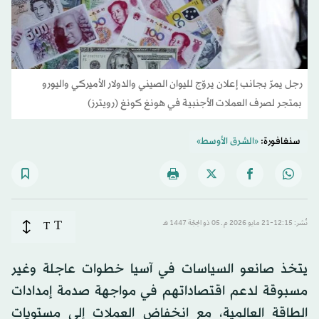
رجل يمرّ بجانب إعلان يروّج لليوان الصيني والدولار الأميركي واليورو
بمتجر لصرف العملات الأجنبية في هونغ كونغ (رويترز)
سنغافورة:
«الشرق الأوسط»
T
نُشر: 12:15-21 مايو 2026 م ـ 05 ذو الحِجّة 1447 هـ
T
يتخذ صانعو السياسات في آسيا خطوات عاجلة وغير
مسبوقة لدعم اقتصاداتهم في مواجهة صدمة إمدادات
الطاقة العالمية، مع انخفاض العملات إلى مستويات