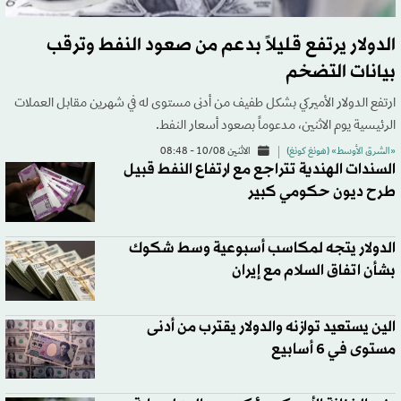
الدولار يرتفع قليلاً بدعم من صعود النفط وترقب
بيانات التضخم
ارتفع الدولار الأميركي بشكل طفيف من أدنى مستوى له في شهرين مقابل العملات
الرئيسية يوم الاثنين، مدعوماً بصعود أسعار النفط.
«الشرق الأوسط» (هونغ كونغ)
الاثنين 10/08 - 08:48
السندات الهندية تتراجع مع ارتفاع النفط قبيل
طرح ديون حكومي كبير
الدولار يتجه لمكاسب أسبوعية وسط شكوك
بشأن اتفاق السلام مع إيران
الين يستعيد توازنه والدولار يقترب من أدنى
مستوى في 6 أسابيع