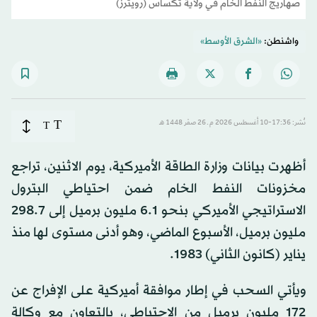
صهاريج النفط الخام في ولاية تكساس (رويترز)
واشنطن:
«الشرق الأوسط»
T
نُشر: 17:36-10 أغسطس 2026 م ـ 26 صفَر 1448 هـ
T
أظهرت بيانات وزارة الطاقة الأميركية، يوم الاثنين، تراجع
مخزونات النفط الخام ضمن احتياطي البترول
الاستراتيجي الأميركي بنحو 6.1 مليون برميل إلى 298.7
مليون برميل، الأسبوع الماضي، وهو أدنى مستوى لها منذ
يناير (كانون الثاني) 1983.
ويأتي السحب في إطار موافقة أميركية على الإفراج عن
172 مليون برميل من الاحتياطي، بالتعاون مع وكالة