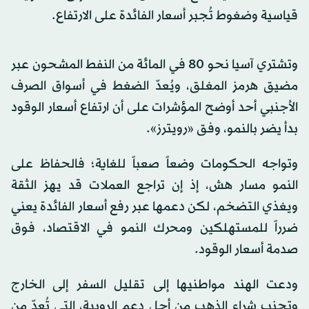
قياسية وضغوط تُجبر أسعار الفائدة على الارتفاع.
وتشتري آسيا نحو 80 في المائة من النفط المشحون عبر
مضيق هرمز المغلق، ويُعدّ الضغط في أسواق الصرف
الأجنبي أحد أوضح المؤشرات على أن ارتفاع أسعار الوقود
بدأ يضر بالنمو، وفق «رويترز».
وتواجه الحكومات وضعاً صعباً للغاية؛ فالحفاظ على
النمو مسار هش، إذ إن تراجع العملات قد يهز الثقة
ويغذي التضخم، لكن دعمها عبر رفع أسعار الفائدة يعني
ضرراً للمستهلكين ومحرك النمو في الاقتصاد، فوق
صدمة أسعار الوقود.
ودعت الهند مواطنيها إلى تقليل السفر إلى الخارج
وتجنب شراء الذهب من أجل دعم الروبية، التي تُعدّ من