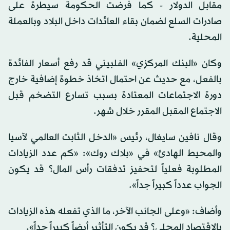
مقابل الدولار - كما فرضت الحكومة سيطرة على
صادرات السلع لضمان بقاء العائدات داخل البلاد وبالعملة
المحلية.
وكان «البنك المركزي» الفلبيني قد رفع أسعار الفائدة
بالفعل، مع حديث عن احتمال اتخاذ خطوة إضافية خارج
دورة الاجتماعات المعتادة بسبب تسارع التضخم قبل
الاجتماع المقبل المقرر خلال شهر.
وقال نافين سايغال، رئيس «الدخل الثابت العالمي لآسيا
والمحيط الهادئ» في «بلاك روك»: «كم عدد الزيادات
المطلوبة فعلياً لتحفيز تدفقات رأس المال؟ قد يكون
الجواب عدداً كبيراً جداً».
وأضاف: «وعلى الجانب الآخر، ما الذي تفعله هذه الزيادات
بالاقتصاد المحلي؟ قد يكون التأثير أيضاً كبيراً جداً».