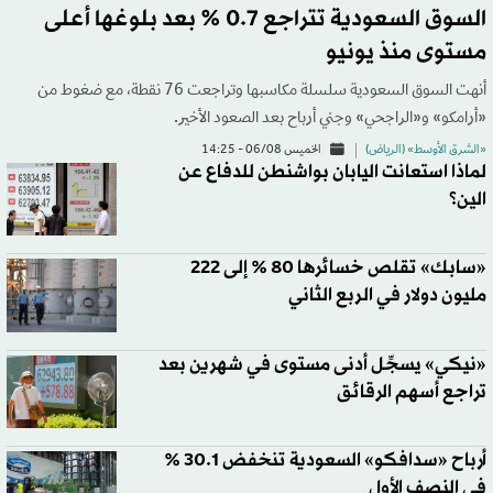
السوق السعودية تتراجع 0.7 % بعد بلوغها أعلى
مستوى منذ يونيو
أنهت السوق السعودية سلسلة مكاسبها وتراجعت 76 نقطة، مع ضغوط من
«أرامكو» و«الراجحي» وجني أرباح بعد الصعود الأخير.
«الشرق الأوسط» (الرياض)
الخميس 06/08 - 14:25
لماذا استعانت اليابان بواشنطن للدفاع عن
الين؟
«سابك» تقلص خسائرها 80 % إلى 222
مليون دولار في الربع الثاني
«نيكي» يسجِّل أدنى مستوى في شهرين بعد
تراجع أسهم الرقائق
أرباح «سدافكو» السعودية تنخفض 30.1 %
في النصف الأول