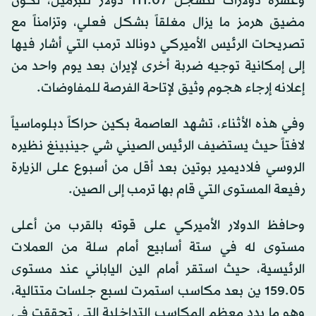
وعشرة دولارات لتسجل 111.07 دولار للبرميل، لكون
مضيق هرمز ما يزال مغلقاً بشكل فعلي، وتزامناً مع
تصريحات الرئيس الأميركي دونالد ترمب التي أشار فيها
إلى إمكانية توجيه ضربة أخرى لإيران بعد يوم واحد من
إعلانه إرجاء هجوم وثيق لإتاحة الفرصة للمفاوضات.
وفي هذه الأثناء، تشهد العاصمة بكين حراكاً دبلوماسياً
لافتاً حيث يستضيف الرئيس الصيني شي جينبينغ نظيره
الروسي فلاديمير بوتين بعد أقل من أسبوع على الزيارة
رفيعة المستوى التي قام بها ترمب إلى الصين.
وحافظ الدولار الأميركي على قوته بالقرب من أعلى
مستوى له في ستة أسابيع أمام سلة من العملات
الرئيسية، حيث استقر أمام الين الياباني عند مستوى
159.05 ين بعد مكاسب استمرت لسبع جلسات متتالية،
وهو ما بدد معظم المكاسب التداخلية التي تحققت في