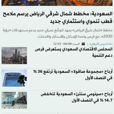
السعودية: مخطط شمال شرقي الرياض يرسم ملامح
قطب تنموي واستثماري جديد
مخطط «شمال شرقي الرياض» يمهد لتوسُّع عمراني جديد يدعم مستهدفات «رؤية
2030»، مع فرص واعدة للإسكان والاستثمار والخدمات.
دانه الدريس (الرياض)
السبت 08/08 - 12:53
المجلس الاقتصادي السعودي يستعرض فرص
دعم التنمية
أرباح «مجموعة صافولا» السعودية ترتفع 36 %
في النصف الأول
أرباح «سينومي سنترز» السعودية تنخفض
14.7 % في النصف الأول