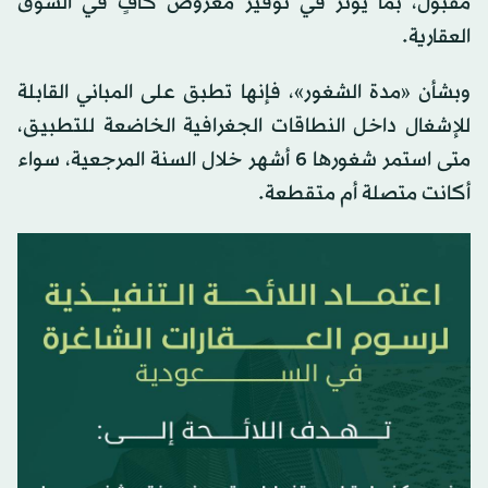
مقبول، بما يؤثر في توفير معروض كافٍ في السوق
العقارية.
وبشأن «مدة الشغور»، فإنها تطبق على المباني القابلة
للإشغال داخل النطاقات الجغرافية الخاضعة للتطبيق،
متى استمر شغورها 6 أشهر خلال السنة المرجعية، سواء
أكانت متصلة أم متقطعة.