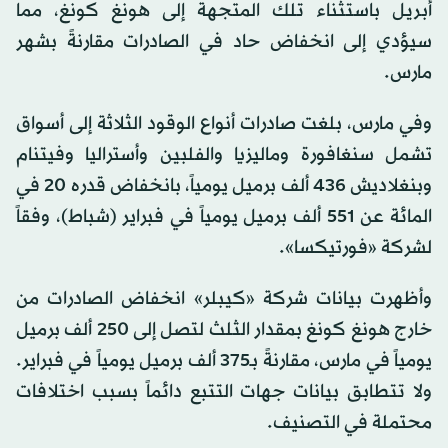
أبريل باستثناء تلك المتجهة إلى هونغ كونغ، مما
سيؤدي إلى انخفاض حاد في الصادرات مقارنةً بشهر
مارس.
وفي مارس، بلغت صادرات أنواع الوقود الثلاثة إلى أسواق
تشمل سنغافورة وماليزيا والفلبين وأستراليا وفيتنام
وبنغلاديش 436 ألف برميل يومياً، بانخفاض قدره 20 في
المائة عن 551 ألف برميل يومياً في فبراير (شباط)، وفقاً
لشركة «فورتيكسا».
وأظهرت بيانات شركة «كيبلر» انخفاض الصادرات من
خارج هونغ كونغ بمقدار الثلث لتصل إلى 250 ألف برميل
يومياً في مارس، مقارنةً بـ375 ألف برميل يومياً في فبراير.
ولا تتطابق بيانات جهات التتبع دائماً بسبب اختلافات
محتملة في التصنيف.