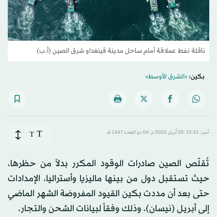
ناقلة نفط عملاقة أمام ساحل مدينة قينغداو شرق الصين (أ.ب)
بكين:
«الشرق الأوسط»
T
نُشر: 15:21-20 أبريل 2026 م ـ 04 ذو القِعدة 1447 هـ
T
تُقلّص الصين صادرات الوقود المكرر بدلاً من حظرها،
حيث تستقبل دول من بينها ماليزيا وأستراليا، الإمدادات
حتى بعد أن مددت بكين القيود المفروضة الشهر الماضي
إلى أبريل (نيسان)، وذلك وفقاً لبيانات الشحن والتجار.