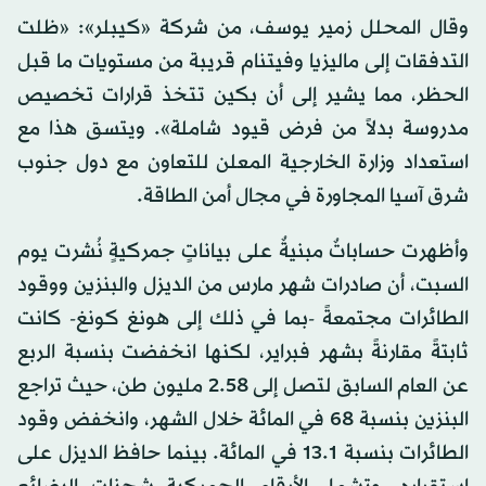
وقال المحلل زمير يوسف، من شركة «كيبلر»: «ظلت
التدفقات إلى ماليزيا وفيتنام قريبة من مستويات ما قبل
الحظر، مما يشير إلى أن بكين تتخذ قرارات تخصيص
مدروسة بدلاً من فرض قيود شاملة». ويتسق هذا مع
استعداد وزارة الخارجية المعلن للتعاون مع دول جنوب
شرق آسيا المجاورة في مجال أمن الطاقة.
وأظهرت حساباتٌ مبنيةٌ على بياناتٍ جمركيةٍ نُشرت يوم
السبت، أن صادرات شهر مارس من الديزل والبنزين ووقود
الطائرات مجتمعةً -بما في ذلك إلى هونغ كونغ- كانت
ثابتةً مقارنةً بشهر فبراير، لكنها انخفضت بنسبة الربع
عن العام السابق لتصل إلى 2.58 مليون طن، حيث تراجع
البنزين بنسبة 68 في المائة خلال الشهر، وانخفض وقود
الطائرات بنسبة 13.1 في المائة. بينما حافظ الديزل على