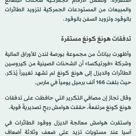
استقراره. وتشمل الأرقام الجمركية شحنات البضائع
والمبيعات من المستودعات الجمركية لتزويد الطائرات
بالوقود وتزويد السفن بالوقود.
تدفقات هونغ كونغ مستقرة
وأظهرت بياناتٌ من مجموعة بورصة لندن للأوراق المالية
وشركة «فورتيكسا» أن الشحنات الصينية من كيروسين
الطائرات والديزل إلى هونغ كونغ لم تشهد تغييراً يُذكر،
حيث بلغت 166 ألف برميل يومياً في مارس.
وقال تجارٌ إن مصافي التكرير التي حافظت على تدفقات
هونغ كونغ مرتفعةً، حققت هوامش ربحٍ تصديريةً قوية.
واستقرت هوامش معالجة الديزل ووقود الطائرات في
آسيا عند مستويات تزيد على ضعف وثلاثة أضعاف