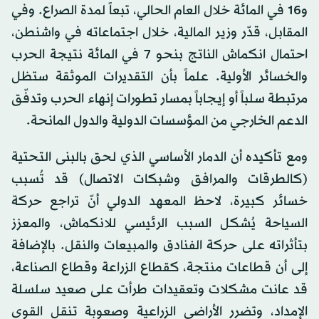
و16 في المائة خلال العام الحالي، تبعاً لمدة الصراع. وفي
المقابل، قدّر وزير المالية، خلال اجتماعاته في واشنطن،
احتمال انكماش الناتج بنحو 7 في المائة نتيجة الحرب
والخسائر الأولية. علماً بأن التقديرات الموثقة ستظل
مرتبطة سلباً أو إيجاباً بمسار تطورات إنهاء الحرب وتدفّق
الدعم الخارجي من المؤسسات الدولية والدول المانحة.
ومع تأكيده أن الدمار الأساسي الذي لحق بالبنى التحتية
(كالطرقات والمرافق وشبكات الاتصال) قد تُسبب
خسائر كبيرة، لاحظ المعهد الدولي أنّ تراجع حركة
السياحة يُشكل السبب الرئيسي للانكماش، والمعزز
بتأثراته على حركة الفنادق والمبيعات والنقل. بالإضافة
إلى أن قطاعات منتجة، كقطاع الزراعة وقطاع الصناعة،
قد عانت مشكلات وتعقيدات طرأت على صعيد سلسلة
الإمداد، وتضرر الأراضي الزراعية وصعوبة تنقل القوى