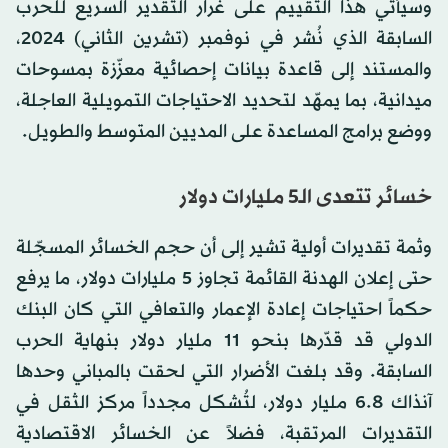
وسيأتي هذا التقييم على غرار التقدير السريع للحرب
السابقة الذي نُشر في نوفمبر (تشرين الثاني) 2024،
والمستند إلى قاعدة بيانات إحصائية معزّزة بمسوحات
ميدانية، بما يمهّد لتحديد الاحتياجات التمويلية العاجلة،
ووضع برامج المساعدة على المديين المتوسط والطويل.
خسائر تتعدى الـ5 مليارات دولار
وثمة تقديرات أولية تشير إلى أن حجم الخسائر المسجّلة
حتى إعلان الهدنة القائمة تجاوز 5 مليارات دولار، ما يرفع
حكماً احتياجات إعادة الإعمار والتعافي التي كان البنك
الدولي قد قدّرها بنحو 11 مليار دولار بنهاية الحرب
السابقة. وقد بلغت الأضرار التي لحقت بالمباني وحدها
آنذاك 6.8 مليار دولار، لتُشكل مجدداً مركز الثقل في
التقديرات المرتقبة، فضلاً عن الخسائر الاقتصادية