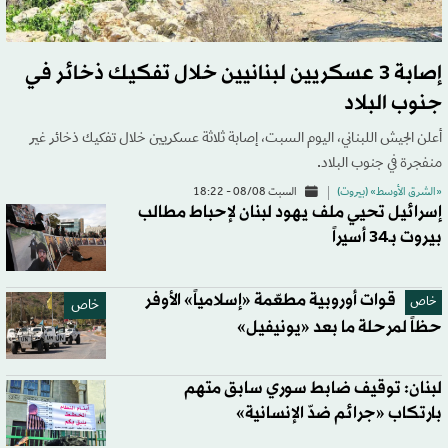
إصابة 3 عسكريين لبنانيين خلال تفكيك ذخائر في
جنوب البلاد
أعلن الجيش اللبناني، اليوم السبت، إصابة ثلاثة عسكريين خلال تفكيك ذخائر غير
منفجرة في جنوب البلاد.
«الشرق الأوسط» (بيروت)
السبت 08/08 - 18:22
إسرائيل تحيي ملف يهود لبنان لإحباط مطالب
بيروت بـ34 أسيراً
قوات أوروبية مطعّمة «إسلامياً» الأوفر
خاص
خاص
حظاً لمرحلة ما بعد «يونيفيل»
لبنان: توقيف ضابط سوري سابق متهم
بارتكاب «جرائم ضدّ الإنسانية»