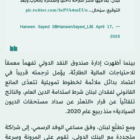
لبنان، بما فيها الأسر النازحة داخلياً والمتأثرة بالحرب.وبعد
التوقيع، سيُحال...
pic.twitter.com/5eP7A4mEUu
April 17,
— Haneen Sayed (@HaneenSayed_LB)
2026
بينما أظهرت إدارة صندوق النقد الدولي تفهماً معمقاً
للاحتياجات المالية الطارئة، يؤمل ترجمته قريباً في
اعتماد بدائل ملائمة لخطوط تمويلية تتعدّى المانع
القانوني لفقدان لبنان شرط استدامة الدين العام، والناتج
تلقائياً عن قرار «التعثر عن سداد مستحقات الديون
السيادية» منذ ربيع عام 2020.
ومع تطلّع لبنان، وفق مساعي الوفد الرسمي، إلى شراكة
متجددة مع البنك الدولي، تقوم على المرونة وسرعة