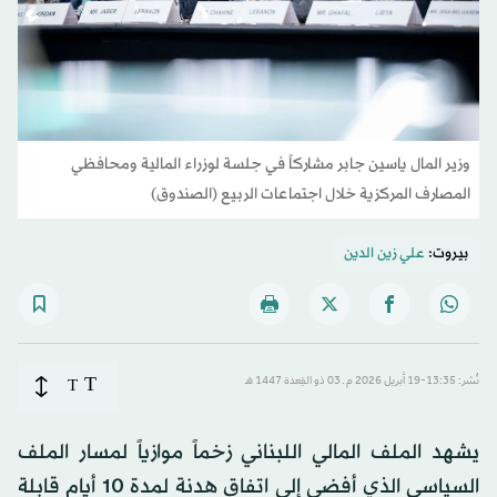
وزير المال ياسين جابر مشاركاً في جلسة لوزراء المالية ومحافظي
المصارف المركزية خلال اجتماعات الربيع (الصندوق)
بيروت:
علي زين الدين
T
نُشر: 13:35-19 أبريل 2026 م ـ 03 ذو القِعدة 1447 هـ
T
يشهد الملف المالي اللبناني زخماً موازياً لمسار الملف
السياسي الذي أفضى إلى اتفاق هدنة لمدة 10 أيام قابلة