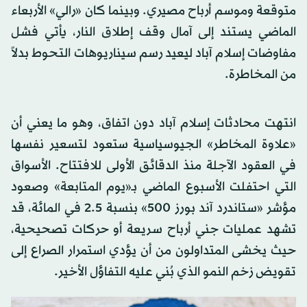
متوقعة وموسم أرباح مصيري. وبينما كان «رالي» الأربعاء
الماضي يستند إلى آمال وقف إطلاق النار، يأتي فشل
مفاوضات إسلام آباد ليعيد رسم سيناريوهات التحوط بدلاً
من المخاطرة.
انتهت محادثات إسلام آباد دون اتفاق، وهو ما يعني أن
«علاوة المخاطر» الجيوسياسية ستعود لتسعير نفسها
في العقود الآجلة منذ الدقائق الأولى للافتتاح. الأسواق
التي احتفلت الأسبوع الماضي بـ«يوم المتابعة» وصعود
مؤشر «ستاندرد آند بورز 500» بنسبة 2.5 في المائة، قد
تشهد عمليات جني أرباح سريعة أو حركات تصحيحية،
حيث يخشى المتداولون من أن يؤدي استمرار الصراع إلى
تقويض زخم النمو الذي بُني عليه التفاؤل الأخير.