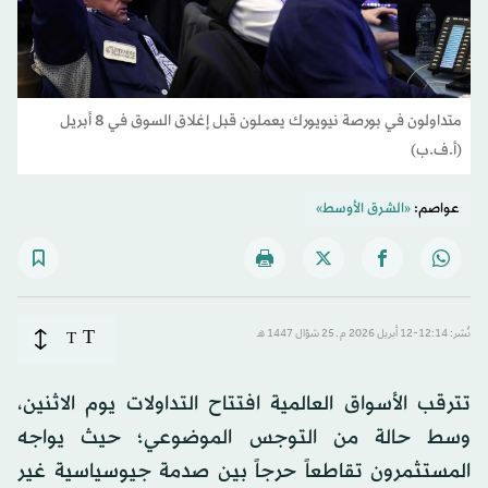
متداولون في بورصة نيويورك يعملون قبل إغلاق السوق في 8 أبريل
(أ.ف.ب)
عواصم:
«الشرق الأوسط»
T
نُشر: 12:14-12 أبريل 2026 م ـ 25 شوّال 1447 هـ
T
تترقب الأسواق العالمية افتتاح التداولات يوم الاثنين،
وسط حالة من التوجس الموضوعي؛ حيث يواجه
المستثمرون تقاطعاً حرجاً بين صدمة جيوسياسية غير