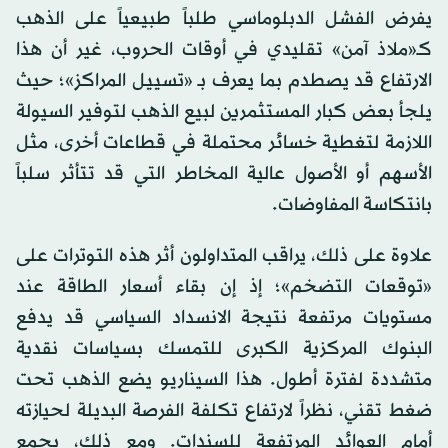
يفرض الفشل الدبلوماسي طلباً طبيعياً على الذهب
كـ«ملاذ آمن» تقليدي في أوقات الحروب، غير أن هذا
الارتفاع قد يصطدم بما يعرف بـ «تسييل المراكز»؛ حيث
يلجأ بعض كبار المستثمرين لبيع الذهب لتوفير السيولة
اللازمة لتغطية خسائر محتملة في قطاعات أخرى، مثل
الأسهم أو الأصول عالية المخاطر التي قد تتأثر سلباً
بانتكاسة المفاوضات.
علاوة على ذلك، يراقب المتداولون أثر هذه التوترات على
«توقعات التضخم»؛ إذ إن بقاء أسعار الطاقة عند
مستويات مرتفعة نتيجة الانسداد السياسي قد يدفع
البنوك المركزية الكبرى للتمسك بسياسات نقدية
متشددة لفترة أطول. هذا السيناريو يضع الذهب تحت
ضغط تقني، نظراً لارتفاع تكلفة الفرصة البديلة لحيازته
أمام العوائد المرتفعة للسندات. ومع ذلك، يجمع