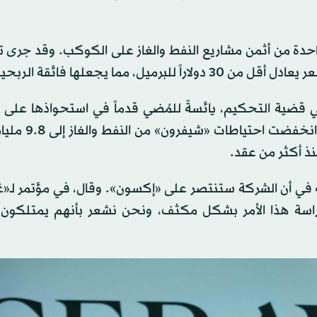
احدة من أثمن مشاريع النفط والغاز على الكوكب. وقد جرى ت
مما يجعلها فائقة الربحية».
في قضية التحكيم، يائسةً للمُضي قدماً في استحواذها على
للوصول إلى أصول الشركة في غويانا. ففي العام 
ه في أن الشركة ستنتصر على «إكسون». وقال، في مؤتمر لـ«غ
راسة هذا الأمر بشكل مكثف، ونحن نشعر بأنهم يمتلكون 