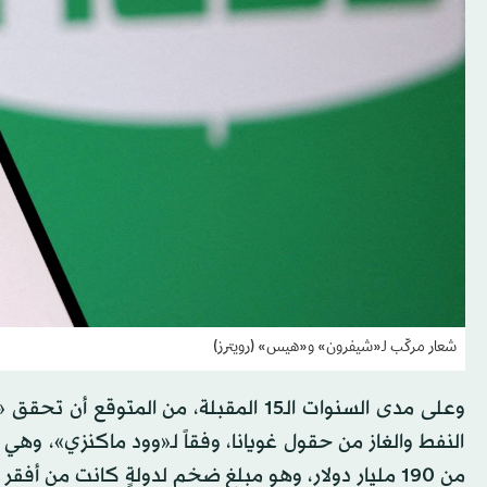
شعار مركّب لـ«شيفرون» و«هيس» (رويترز)
النفط والغاز من حقول غويانا، وفقاً لـ«وود ماكنزي»، و
من 190 مليار دولار، وهو مبلغ ضخم لدولةٍ كانت من