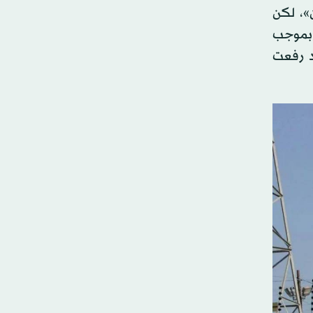
من قِبل «شيفرون»، لكن
س»، بموجب
 وقد رفعت