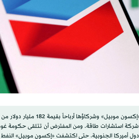
وعلى مدى السنوات الـ15 المقبلة، من المتوقع أن تحقق «إكسون موبيل» وشركاؤها أر
هي شركة استشارات طاقة. ومن المفترض أن تتلقى حكومة غويا
 أفقر دول أميركا الجنوبية، حتى اكتشفت «إكسون موبيل» النفط