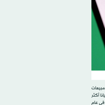
باحاً بقيمة 182 مليار دولار من مبيعات
نا أكثر
 في عام