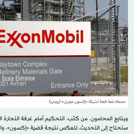
مصفاة نفط تابعة لشركة «إكسون موبيل» (رويترز)
ويتابع المحامون، من كثب، التحكيم أمام غرفة التجارة ال
ستحتاج إلى التحديث، لتعكس نتيجة قضية «إكسون»، والت