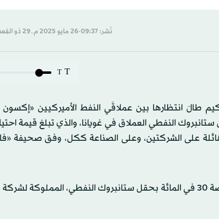
نُشر: 09:37-26 مايو 2025 م ـ 29 ذو القِعدة 1446 هـ
T
T
يم طالَ انتظارها بين عملاقَي النفط الأميركيين «إكسون 
نبروك النفطي العملاق في غويانا، والذي تبلغ قيمة احتياط
 هائلة على الشركتين، وعلى الصناعة ككل، وفق صحيفة «فاي
تتنازع الشركات العملاقة الأميركية حق الاستحواذ على حصة 30 في المائة بحقل ستانبروك النفطي، المملوك