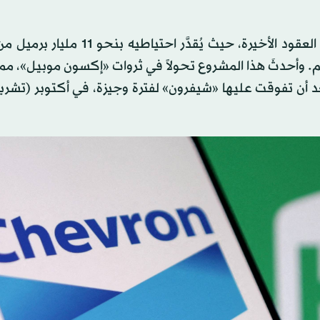
يُعد ستانبروك أحد أكثر الاكتشافات النفطية ربحيةً خلال العقود الأخيرة، حيث يُقدَّ
. وأحدثَ هذا المشروع تحولاً في ثروات «إكسون موبيل»، مما
 أن تفوقت عليها «شيفرون» لفترة وجيزة، في أكتوبر (تشرين