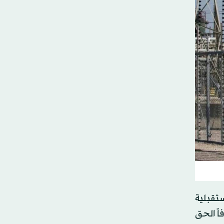
ستقبلية
ً الحق