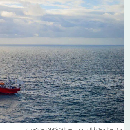
حقل ستانبروك قبالة سواحل غويانا (شركة إكسون كوبيل)