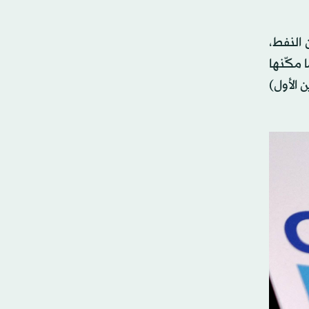
ر احتياطيه بنحو 11 مليار برميل من النفط،
 مكّنها
 الأول)