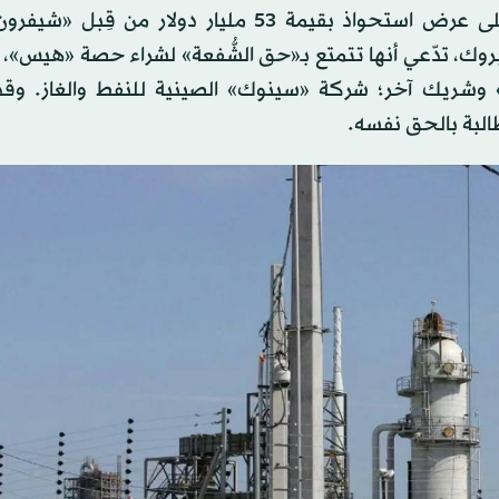
كانت «هيس» قد وافقت، في سبتمبر (أيلول) 2023، على عرض استحواذ بقيمة 53 مليار دولار 
 المائة من حقل ستانبروك، تدّعي أنها تتمتع بـ«حق الشُّفعة» لشراء حصة «هي
JO) الموقَّعة مع «هيس» وشريك آخر؛ شركة «سينوك» الصينية للنفط والغاز.