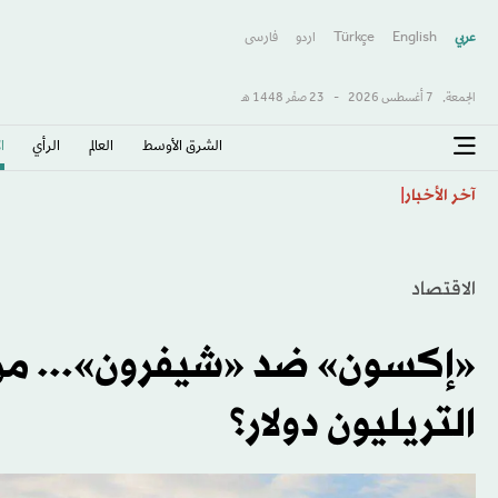
عربي
English
Türkçe
اردو
فارسى
الجمعة,
7 أغسطس 2026
-
23 صفَر 1448 هـ
الشرق الأوسط​
العالم
الرأي
ا
سباليتي: على «يوفنتوس» بذل الجهد للوصول إلى المستوى
آخر الأخبار
الاقتصاد
«إكسون» ضد «شيفرون»... من 
التريليون دولار؟