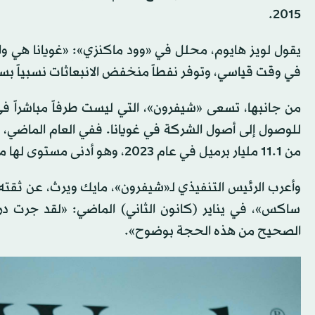
2015.
يقول لويز هايوم، محلل في «وود ماكنزي»: «غويانا هي و
في وقت قياسي، وتوفر نفطاً منخفض الانبعاثات نسبياً بسعر يعادل أقل من 30 دولاراً للبرميل، 
من جانبها، تسعى «شيفرون»، التي ليست طرفاً مباشراً 
من 11.1 مليار برميل في عام 2023، وهو أدنى مستوى لها منذ أكثر من عقد.
وأعرب الرئيس التنفيذي لـ«شيفرون»، مايك ويرث، عن ثقت
ساكس»، في يناير (كانون الثاني) الماضي: «لقد جرت د
الصحيح من هذه الحجة بوضوح».