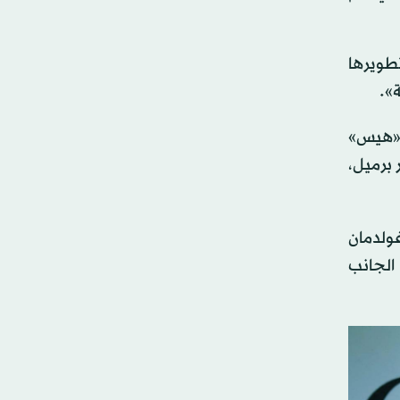
طويرها
 «هيس»
الماضي، انخفضت احتياطات «شيفرون» من النفط والغاز إلى 9.8 مليار برميل،
ولدمان
الجانب