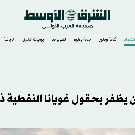
لاقتصاد
ثقافة وفنون
صحة وعلوم
تكنولوجيا
يوميات الشرق​
الرياضة
 المأمول
يظفر بحقول غويانا النفطية ذ