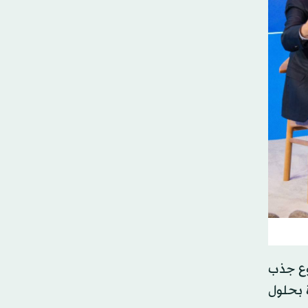
وع جذب
رباً عن تفاؤله بتحقيق هدف 50 مليون زيارة بحلول