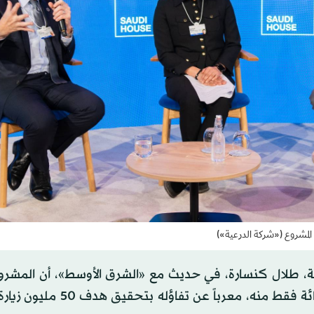
المشروع («شركة الدرعية»)
ية، طلال كنسارة، في حديث مع «الشرق الأوسط»، أن المشر
مليوني زائر خلال السنتين الماضيتين، بعد إتمام 5 في المائة فقط منه، مع