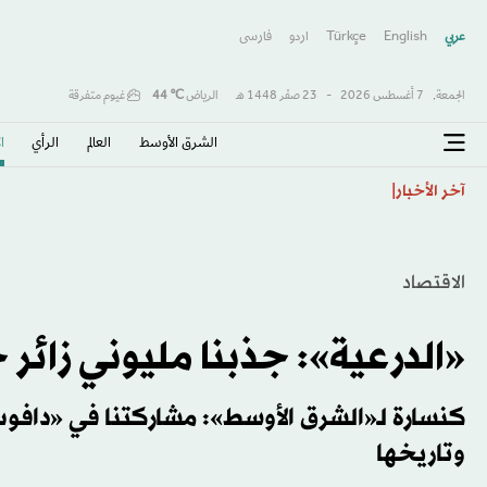
عربي
English
Türkçe
اردو
فارسى
الجمعة,
7 أغسطس 2026
-
23 صفَر 1448 هـ
الرياض
℃
44
غيوم متفرقة
الشرق الأوسط​
العالم
الرأي
ا
«الجامعة العربية» تُدين الهجمات الحوثية على السعودية و
آخر الأخبار
الاقتصاد
«الدرعية»: جذبنا مليوني زائر
كنسارة لـ«الشرق الأوسط»: مشاركتنا في «دافو
وتاريخها