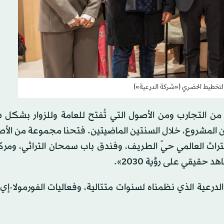
 التخطيط الحضري («شركة الدرعية»)
ن التجارب ومن الأصول التي تُفتح للعامة وللزوار بشكل 
من المشروع، خلال السنتين الماضيتين. فتحنا مجموعة من الأص
راث العالمي حيّ الطريف، وفندق باب سمحان التراثي، ومرك
حقيقي على رؤية 2030».
رعية الذي نظمناه لسنوات متتالية، وفعاليات الفورمولا-إ