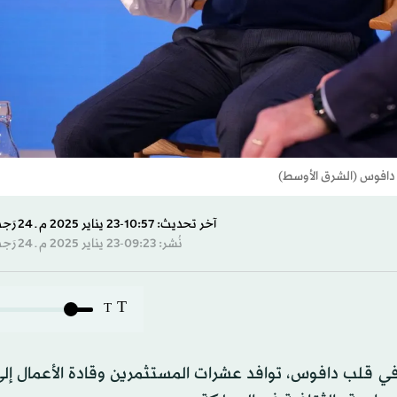
آخر تحديث: 10:57-23 يناير 2025 م ـ 24 رَجب 1446 هـ
نُشر: 09:23-23 يناير 2025 م ـ 24 رَجب 1446 هـ
T
T
ية»، أو «Saudi House»، المتمركزة في قلب دافوس، توافد عشرات المستثمرين وقادة الأعمال