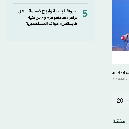
5
سيولة قياسية وأرباح ضخمة... هل
ترفع «سامسونغ» و«إس كيه
هاينكس» عوائد المساهمين؟
20
 إلى منصّة