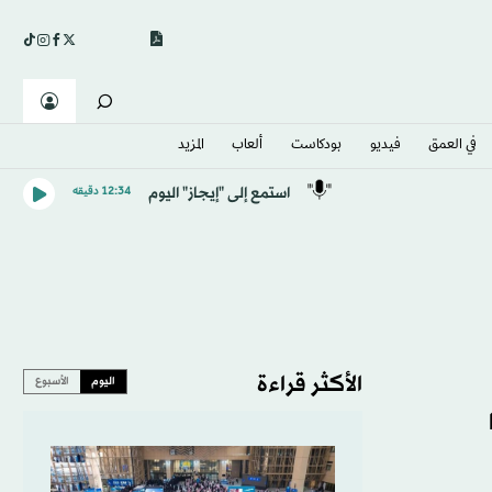
في العمق
فيديو
بودكاست
ألعاب
المزيد
استمع إلى "إيجاز" اليوم
12:34 دقيقه
الأكثر قراءة
اليوم
الأسبوع