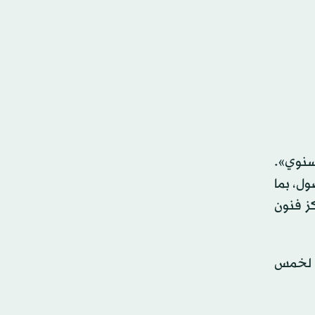
سنوي».
ول، بما
ز فنون
ي لخمس