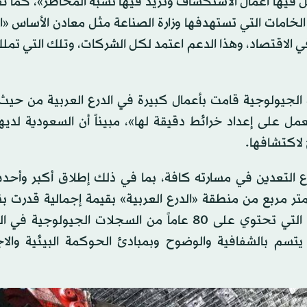
ل فيها أعمال الاستكشاف وتزيد فيها نسبة المخاطر»، كما ت
لخامات التي تستهدفها وزارة الصناعة مثل معادن الأساس «
في الاقتصاد، وهذا الدعم اعتمد لكل الشركات، وتلك التي تمل
ة الجيولوجية قامت بأعمال كبيرة في الدرع العربية من حي
عمل على إعداد خرائط دقيقة لها»، مبيناً أن السعودية لديه
 لاكتشافها.
ع التعدين في مسارته كافة، بما في ذلك إطلاق أكبر وأح
مليار دولار، وتطوير قاعدة البيانات الوطنية لعلوم الأرض التي تحتوي على 80 عاماً من السجلات الج
 يتسم بالشفافية والوضوح وبمبادئ الحوكمة البيئية والاج