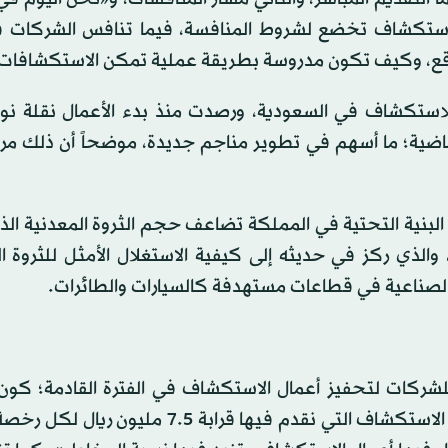
عدينية لـ6 مواقع مطروحة للاستكشاف تخضع لشروط المنافسة، فيما تنافس الشرك
وقع، وكيف تكون مدروسة بطريقة عملية تمكن الاستكشافات
 أن الوزارة منحت أكثر من 500 رخصة للاستكشاف في السعودية، ورصدت منذ بدء الأعمال نقل
اضية؛ ما أسهم في تطوير مناجم جديدة، موضحاً أن ذلك مرد
لبنية التحتية في المملكة تضاعف حجم الثروة المعدنية ال
ار) وفقاً للبلوشي، والذي ركز في حديثه إلى كيفية الاستغلال الأمثل للثروة
لصناعية في قطاعات مستهدفة كالسيارات والطائرات.
للشركات لتحفيز أعمال الاستكشاف في الفترة القادمة؛ كون
كبيراً على هذه الرخص، و«اعتمدنا حزمة من الدعم لأعمال الاستكشاف التي نقدم فيها قرابة