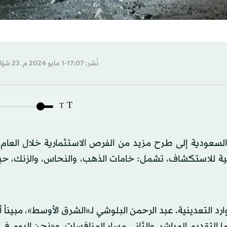
نُشر: 17:07-1 مايو 2024 م ـ 23 شوّال 1445 هـ
T
T
سعودية إلى طرح مزيد من الفرص الاستثمارية خلال العام ا
عدينية للاستكشاف، تشمل: خامات الذهب، والنحاس، والزنك، ح
وارد التعدينية، عبد الرحمن البلوشي لـ«الشرق الأوسط»، مبيناً 
التقديم المباشر، والثاني مسار المنافسات، و«نحن اليوم في