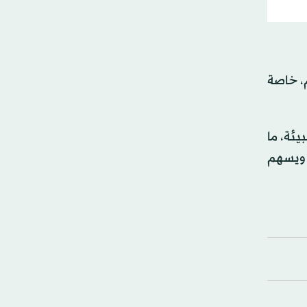
م، خاصة
يئة، ما
، ويسهم