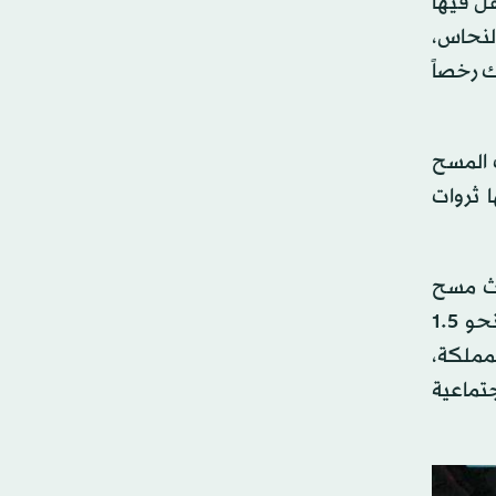
قل فيها
النحاس،
ك رخصاً
ث المسح
ا ثروات
دث مسح
جيولوجي إقليمي في العالم على مساحة 600 ألف كيلومتر مربع من منطقة «الدرع العربية» بقيمة إجمالية قدرت بنحو 1.5
يولوجية في المملكة،
تماعية