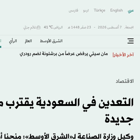
عربي
English
Türkçe
اردو
فارسى
الجمعة,
7 أغسطس 2026
-
23 صفَر 1448 هـ
الرياض
℃
41
غائم جزئي
الشرق الأوسط​
العالم
الرأي
ا
مان سيتي يرفض عرضاً من برشلونة لضم رودري
آخر الأخبار
الاقتصاد
جديدة
وكيل وزارة الصناعة لـ«الشرق الأوسط»: منحنا أكثر من 500 رخصة 