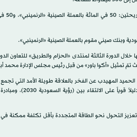
ويتكون القرض التجسيري على حصة
دية وبنك صيني مقوم بالعملة الصينية «الرنمينبي».
ا خلال الدورة الثالثة لمنتدى «الحزام والطريق» للتعاون الدو
د الحميد المهيدب عن الفخر بالعلاقة طويلة الأمد التي تجمع
مع بنك الصين منذ عام 2009. وقال: «يُعد هذا الإنجاز دليلاً قوياً على
عزيز التحول نحو الطاقة المتجددة بأقل تكلفة ممكنة في أ