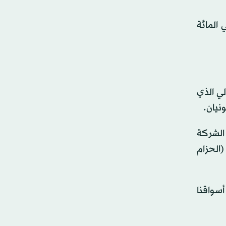
 «أكوا باور» من شريحتين: 50 في المائة بالعملة الصينية «الرنمينبي»، و50 في المائة
لي الذي
 الشركة
 الالتقاء بين (رؤية السعودية 2030)، ومبادرة (الحزام
سواقنا