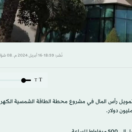
نُشر: 18:59-16 أبريل 2024 م ـ 08 شوّال 1445 هـ
T
T
تمويل رأس المال في مشروع محطة الطاقة الشمسية الكهر
للساعة.