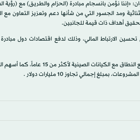
وان: «إننا نؤمن بانسجام مبادرة (الحزام والطريق) مع (رؤية ا
الثنائية ومد الجسور التي من شأنها دعم وتعزيز التعاون مع 
لتحقيق أهداف ذات قيمة للجانبين.
حسين الارتباط المالي، وذلك لدفع اقتصادات دول مبادرة (
جدير بالذكر أن شركة «أكوا باور» حافظت على تعاون واسع النطاق مع الكيانات الصينية لأ
مبلغ إجمالي تجاوز 10 مليارات دولار .