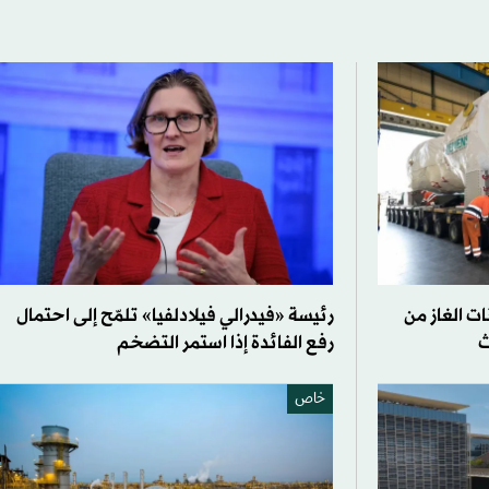
ت الغاز من
رئيسة «فيدرالي فيلادلفيا» تلمّح إلى احتمال
ث
رفع الفائدة إذا استمر التضخم
خاص