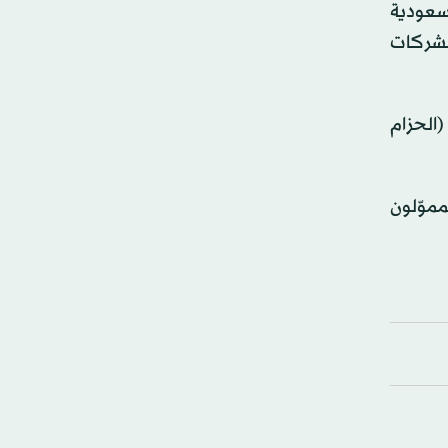
لسعودية
الشركات
الحزام
كثر من 15 عاماً، كما أسهم المموّلون