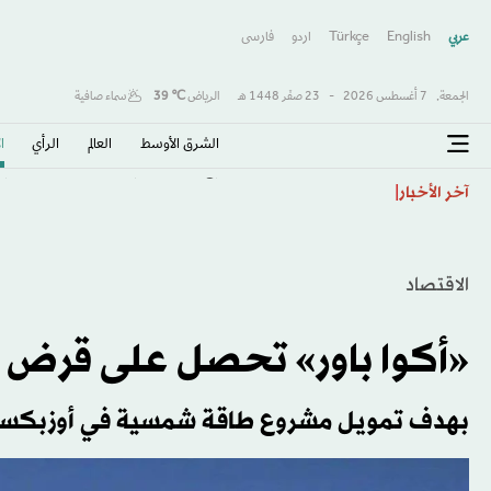
عربي
English
Türkçe
اردو
فارسى
الجمعة,
7 أغسطس 2026
-
23 صفَر 1448 هـ
الرياض
℃
39
سماء صافية
الشرق الأوسط​
العالم
الرأي
ا
الذهب يتجه لأفضل أسبوع منذ يناير وسط ترقب بيانات الو
آخر الأخبار
الاقتصاد
«أكوا باور» تحصل على قرض ب
بهدف تمويل مشروع طاقة شمسية في أوزبكست