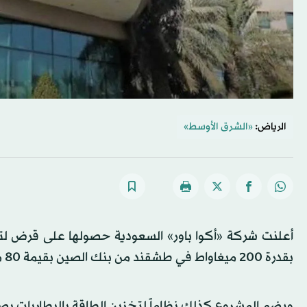
الرياض:
«الشرق الأوسط»
أعلنت شركة «أكوا باور» السعودية حصولها على قرض ل
بقدرة 200 ميغاواط في طشقند من بنك الصين بقيمة 80 مليون دولار.
ويضم المشروع كذلك نظاماً لتخزين الطاقة بالبطاريات يصل إلى 500 ميغاواط 