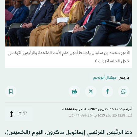
الأمير محمد بن سلمان يتوسط أمين عام الأمم المتحدة والرئيس التونسي
خلال الجلسة (واس)
باريس:
ميشال أبونجم
آخر تحديث: 15:47-22 يونيو 2023 م ـ 04 ذو الحِجّة 1444 هـ
T
T
نُشر: 12:58-22 يونيو 2023 م ـ 04 ذو الحِجّة 1444 هـ
دعا الرئيس الفرنسي إيمانويل ماكرون، اليوم (الخميس)،