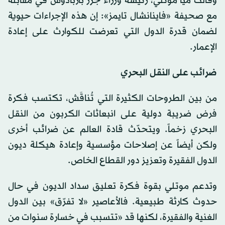
وقالت ميا موتلي، رئيسة وزراء جزر باربادوس في مقابلة
مع صحيفة «فاينانشال تايمز»: إن هذه الإجراءات حيوية
لضمان قدرة الدول التي تعرضت للكوارث على إعادة
الإعمار.
ضرائب على النقل البحري
من بين الطروحات الكثيرة التي تُناقَش، تكتسب فكرة
فرض ضريبة دولية على انبعاثات الكربون من النقل
البحري زخماً. ويتحدّث قادة العالم عن ضرائب أخرى
ولكن أيضاً عن إصلاحات مؤسسية وإعادة هيكلة ديون
الدول الفقيرة وتعزيز دور القطاع الخاص.
وتدعم موتلي بقوة فكرة تعليق سداد الديون في حال
حدوث كارثة طبيعية. فالأعاصير «لا تفرّق» بين الدول
الغنية والفقيرة، لكنها قد «تتسبب في خسارة سنوات من