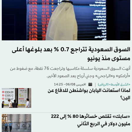
السوق السعودية تتراجع 0.7 % بعد بلوغها أعلى
مستوى منذ يونيو
أنهت السوق السعودية سلسلة مكاسبها وتراجعت 76 نقطة، مع ضغوط من
«أرامكو» و«الراجحي» وجني أرباح بعد الصعود الأخير.
«الشرق الأوسط» (الرياض)
الخميس 06/08 - 14:25
لماذا استعانت اليابان بواشنطن للدفاع عن
الين؟
«سابك» تقلص خسائرها 80 % إلى 222
مليون دولار في الربع الثاني