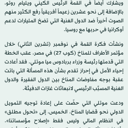
ويشارك أيضاً في القمة الرئيس الكيني ويليام روتو،
بالإضافة إلى نحو عشرين زعيماً أفريقياً رفع الكثير منهم
الصوت أخيراً ضد الدول الغنية التي تضخ المليارات لدعم
أوكرانيا في حربها مع روسيا.
ونشأت فكرة القمة في نوفمبر (تشرين الثاني) خلال
مؤتمر الأطراف للمناخ (كوب 27) في مصر، عقب الخطة
التي قدمتها رئيسة وزراء بربادوس ميا موتلي. فقد أعادت
إحياء الأمل في إحراز تقدم بشأن هذه المسألة التي باتت
عقبة بوجه مفاوضات المناخ بين الدول الفقيرة والدول
الغنية المسبِّب الرئيسي لانبعاثات غازات الدفيئة.
ودعت موتلي التي حضّت على إعادة توجيه التمويل
الدولي نحو قضايا المناخ، الخميس، إلى «تحول مطلق»
في النظام المالي وليس فقط «إصلاح مؤسساتنا».