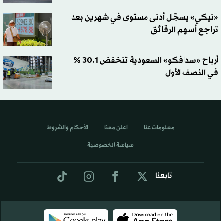
«نيكي» يسجِّل أدنى مستوى في شهرين بعد
تراجع أسهم الرقائق
أرباح «سدافكو» السعودية تنخفض 30.1 %
في النصف الأول
معلومات عنا
اعلن معنا
الأحكام والشروط
سياسة الخصوصية
تابعنا