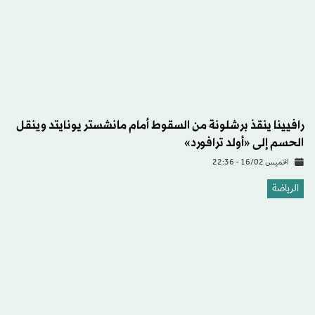
الرياضة
الدوري الأوروبي: برشلونة يفسد ريمونتادا مان يونايتد
الخميس 16/02 - 20:21
الرياضة
كلوب بروج البلجيكي ينفصل عن مدربه هوفكنس