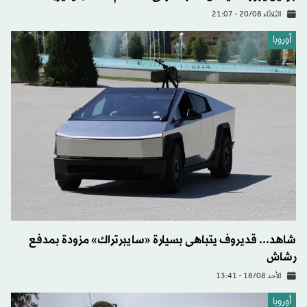
الثلاثاء 20/08 - 21:07
أوروبا
شاهد... قديروف يتباهى بسيارة «سايبرتراك» مزودة بمدفع
رشاش
الأحد 18/08 - 13:41
أوروبا