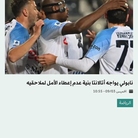
نابولي يواجه أتالانتا بنية عدم إعطاء الأمل لملاحقيه
الخميس 09/03 - 10:55
الرياضة
رافيينا ينقذ برشلونة من السقوط أمام مانشستر يونايتد وينقل
الحسم إلى «أولد ترافورد»
الخميس 16/02 - 22:36