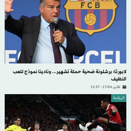
لابورتا: برشلونة ضحية حملة تشهير... ونادينا نموذج للعب
النظيف
الاثنين 17/04 - 12:37
الرياضة