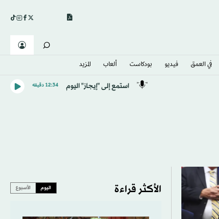
في العمق
فيديو
بودكاست
ألعاب
المزيد
استمع إلى "إيجاز" اليوم
12:34 دقيقه
الأكثر قراءة
اليوم
الأسبوع