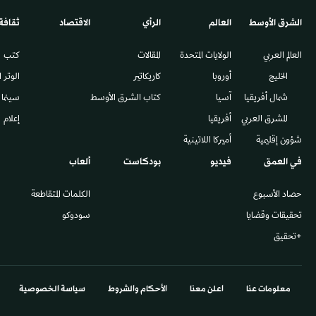
الشرق الأوسط​
العالم
الرأي
الاقتصاد
ثقافة
العالم العربي
الولايات المتحدة
المقالات
كتب
الخليج
أوروبا
كاريكاتير
الوتر 
شمال أفريقيا
آسيا
كتاب الشرق الأوسط
سينما
المشرق العربي
أفريقيا
إعلام
شؤون إقليمية
أميركا اللاتينية
في العمق
فيديو
بودكاست
ألعاب
حصاد الأسبوع
الكلمات المتقاطعة
تحقيقات وقضايا
سودوكو
+تحقيق
معلومات عنا
اعلن معنا
الأحكام والشروط
سياسة الخصوصية