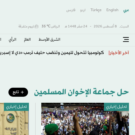
عربي
English
Türkçe
اردو
فارسى
السبت,
8 أغسطس 2026
-
24 صفَر 1448 هـ
الرياض
℃
35
غيوم متفرقة
الشرق الأوسط​
العالم
الرأي
ا
كولومبيا تتحول لليمين وتنصّب حليف ترمب «دي لا إسبرييا
آخر الأخبار
حل جماعة الإخوان المسلمين
تابع
تحليل إخباري
تحليل إخباري