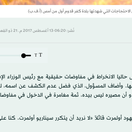
الاحتجاجات التي شهدتها بلدة كفر قدوم أول من أمس (أ.ف.ب)
نُشر: 06:20-13 أغسطس 2017 م ـ 21 ذو القِعدة 1438 هـ
T
T
اليا الانخراط في مفاوضات حقيقية مع رئيس الوزراء الإس
ض لها. وأضاف المسؤول، الذي فضل عدم الكشف عن اسمه، لـ
دو أن مصيره ليس بيده، ثمة مغامرة في الدخول في مفاوضا
ود أولمرت قائلاً «لا نريد أن يتكرر سيناريو أولمرت. كنا 