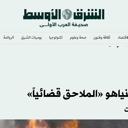
لاقتصاد
ثقافة وفنون
صحة وعلوم
تكنولوجيا
يوميات الشرق​
الرياضة
ئاسي أتال
نياهو «الملاحق قضائياً»
ت