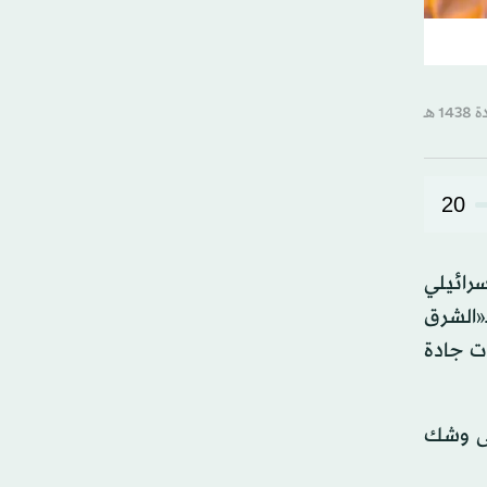
20
رائيلي
«الشرق
ت جادة
على وشك