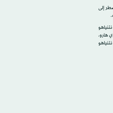
طر إلى
.
تنياهو
ي هارو،
نتنياهو