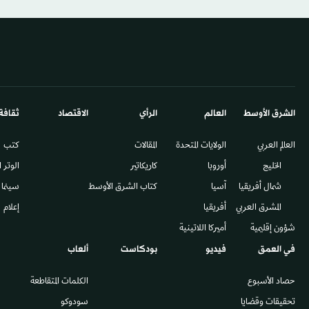
الشرق الأوسط​
العالم
الرأي
الاقتصاد
ثقافة
العالم العربي
الولايات المتحدة
المقالات
كتب
الخليج
أوروبا
كاريكاتير
الوتر 
شمال أفريقيا
آسيا
كتاب الشرق الأوسط
سينما
المشرق العربي
أفريقيا
إعلام
شؤون إقليمية
أميركا اللاتينية
في العمق
فيديو
بودكاست
ألعاب
حصاد الأسبوع
الكلمات المتقاطعة
تحقيقات وقضايا
سودوكو