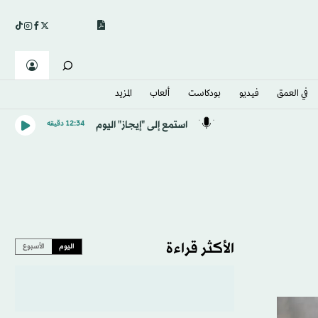
في العمق
فيديو
بودكاست
ألعاب
المزيد
استمع إلى "إيجاز" اليوم
12:34 دقيقه
الأكثر قراءة
اليوم
الأسبوع