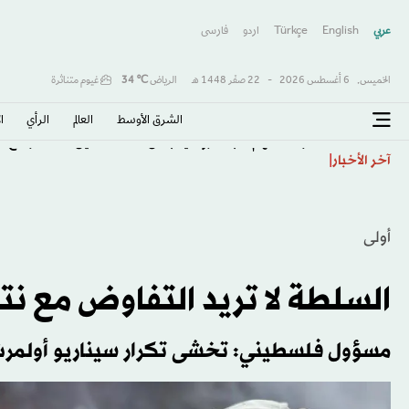
عربي
English
Türkçe
اردو
فارسى
الخميس,
6 أغسطس 2026
-
22 صفَر 1448 هـ
الرياض
℃
34
غيوم متناثرة
الشرق الأوسط​
العالم
الرأي
ا
فرنسا تتهم شبكة روسية بشن حملة تضليل ضد المرشح الر
آخر الأخبار
أولى
السلطة لا تريد التفاوض مع نت
مسؤول فلسطيني: تخشى تكرار سيناريو أولمر