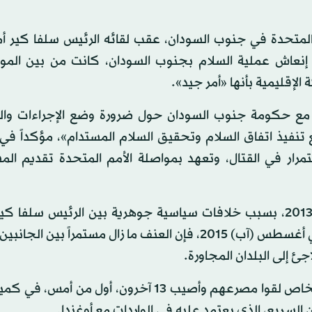
 المتحدة في جنوب السودان، عقب لقائه الرئيس سلفا كير 
في إنعاش عملية السلام بجنوب السودان، كانت من بين الم
الإقليمية بأنها «أمر جيد».
 مع حكومة جنوب السودان حول ضرورة وضع الإجراءات والم
 تنفيذ اتفاق السلام وتحقيق السلام المستدام»، مؤكداً في
مرار في القتال، وتعهد بمواصلة الأمم المتحدة تقديم الم
وبدأ النزاع في جنوب السودان في ديسمبر (كانون الأول) 2013، بسبب خلافات سياسية جوهرية بين الرئيس سل
السابق رياك مشار، وعلى الرغم من اتفاق السلام الموقع في أغسطس (آب) 2015، فإن العنف ما زال مستمراً
من جهة ثانية، قالت تقارير في جوبا، إن ما لا يقل عن 5 أشخاص لقوا مصرعهم وأصيب 13 آخرون، أ
سريع، الذي يعتمد عليه في الواردات مع أوغندا.