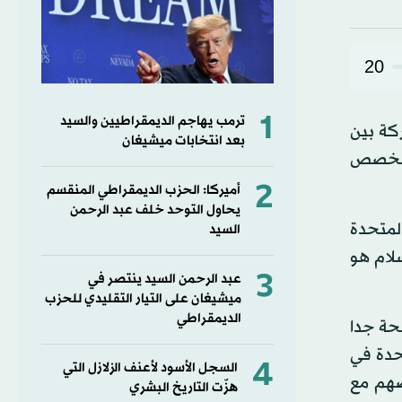
20
1
ترمب يهاجم الديمقراطيين والسيد
كة بين
بعد انتخابات ميشيغان
المخصص
2
أميركا: الحزب الديمقراطي المنقسم
يحاول التوحد خلف عبد الرحمن
المتحدة
السيد
لام هو
3
عبد الرحمن السيد ينتصر في
ميشيغان على التيار التقليدي للحزب
الديمقراطي
حة جدا
تحدة في
4
السجل الأسود لأعنف الزلازل التي
ضهم مع
هزّت التاريخ البشري