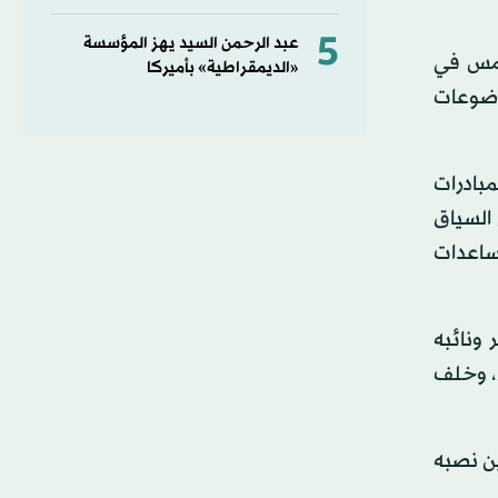
5
عبد الرحمن السيد يهز المؤسسة
أمس في
«الديمقراطية» بأميركا
وضوعات
بادرات
 السياق
ساعدات
فا كير ونائبه
 بين الجانبين، وخلف
ول من أمس، في كمين نصبه