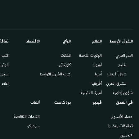
الشرق الأوسط​
العالم
الرأي
الاقتصاد
ثقافة
العالم العربي
الولايات المتحدة
المقالات
كتب
الخليج
أوروبا
كاريكاتير
الوتر 
شمال أفريقيا
آسيا
كتاب الشرق الأوسط
سينما
المشرق العربي
أفريقيا
إعلام
شؤون إقليمية
أميركا اللاتينية
في العمق
فيديو
بودكاست
ألعاب
حصاد الأسبوع
الكلمات المتقاطعة
تحقيقات وقضايا
سودوكو
+تحقيق