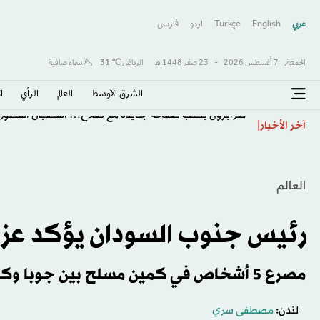
عربي
English
Türkçe
اردو
فارسى
الجمعة,
7 أغسطس 2026
-
23 صفَر 1448 هـ
الرياض
℃
31
سماء صافية
الشرق الأوسط​
العالم
الرأي
ا
طرابزون يكتب صفحة جديدة مع صلاح… استقبال أسطور
آخر الأخبار
العالم
رئيس جنوب السودان يؤكد عزم
مصرع 5 أشخاص في كمين مسلح بين جوبا وكمبالا
لندن:
مصطفى سري