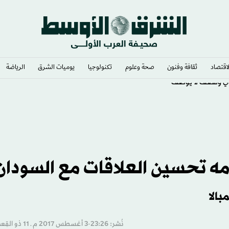
لاقتصاد
ثقافة وفنون
صحة وعلوم
تكنولوجيا
يوميات الشرق​
الرياضة
ي وشغف لا يوصف
ه تحسين العلاقات مع السودان
نُشر: 23:26-3 أغسطس 2017 م ـ 11 ذو القِعدة 1438 هـ