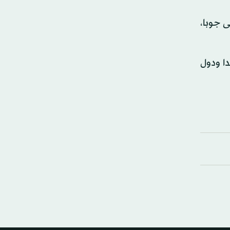
 جوبا،
ا ودول