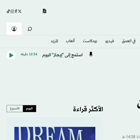
في العمق
فيديو
بودكاست
ألعاب
المزيد
استمع إلى "إيجاز" اليوم
12:34 دقيقه
الأكثر قراءة
اليوم
الأسبوع