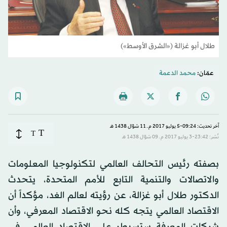
طلال أبو غزالة («الشرق الأوسط»)
عمّان:
محمد الدعمة
آخر تحديث: 09:24-5 يوليو 2017 م ـ 11 شوّال 1438 هـ
T
T
نُشر: 23:42-3 يوليو 2017 م ـ 09 شوّال 1438 هـ
بصفته رئيس التحالف العالمي لتكنولوجيا المعلومات
والاتصالات والتنمية التابع للأمم المتحدة، يتحدث
الدكتور طلال أبو غزالة، عن رؤيته لعالم الغد، مؤكداً أن
الاقتصاد العالمي يتجه كله نحو الاقتصاد المعرفي، وأن