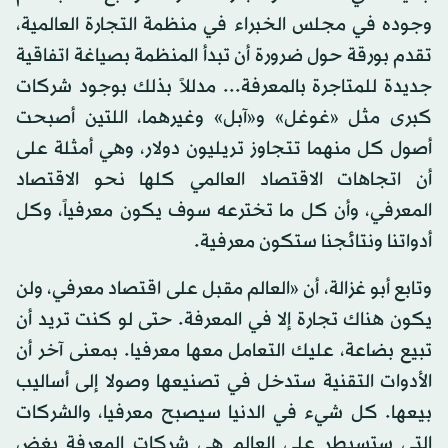
وجوده في مجلس الخبراء في منظمة التجارة العالمية،
تقدم بورقة حول ضرورة أن تبدأ المنظمة بصياغة اتفاقية
جديدة للمتاجرة بالمعرفة... مدللاً بذلك بوجود شركات
كبرى مثل «غوغل» و«آبل» وغيرهما، اللتين أصبحت
أصول كل منهما تتجاوز تريليون دولار، وهي أمثلة على
أن اتجاهات الاقتصاد العالمي كلها نحو الاقتصاد
المعرفي، وأن كل ما تخترعه سوف يكون معرفياً، وكل
أدواتنا ونتائجنا ستكون معرفية.
وتابع أبو غزالة، أن «العالم مقبل على اقتصاد معرفي، ولن
يكون هناك تجارة إلا في المعرفة. حتى لو كنت تريد أن
تبيع بضاعة، عليك التعامل معها معرفيا. بمعنى آخر أن
الأدوات التقنية ستدخل في تصنيعها وصولا إلى أساليب
بيعها. كل شيء في الدنيا سيصبح معرفيا، والشركات
التي ستسيطر على العالم هي شركات المعرفة بغض