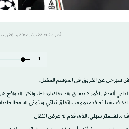
نُشر: 11:27-22 يونيو 2017 م ـ 28 رَمضان 1438 هـ
T
T
لفيش سيرحل عن الفريق في الموسم المقبل.
داني ألفيش الأمر لا يتعلق هنا بفك ارتباط، ولكن الدوافع 
لقد فسخنا تعاقده بموجب اتفاق ثنائي ونتمنى له حظا طيبا»