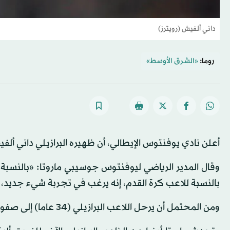
داني ألفيش (رويترز)
روما:
«الشرق الأوسط»
أعلن نادي يوفنتوس الإيطالي، أن ظهيره البرازيلي داني أ
وقال المدير الرياضي ليوفنتوس جوسيبي ماروتا: «بالنسبة ل
بالنسبة للاعب كرة القدم، إنه يرغب في تجربة شيء جديد، 
ومن المحتمل أن يرحل اللاعب البرازيلي (34 عاما) إلى صفوف مانشستر سيتي، الذي قدم له عرض انتقال.