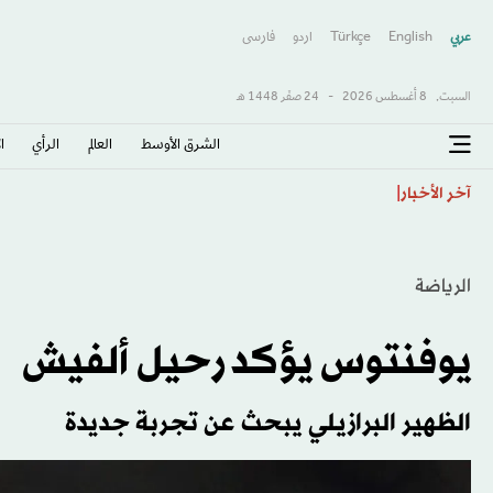
عربي
English
Türkçe
اردو
فارسى
السبت,
8 أغسطس 2026
-
24 صفَر 1448 هـ
الشرق الأوسط​
العالم
الرأي
ا
إنفانتينو يتلقى دعم كرة القدم الأميركية الجنوبية في زيارت
آخر الأخبار
الرياضة
يوفنتوس يؤكد رحيل ألفيش
الظهير البرازيلي يبحث عن تجربة جديدة