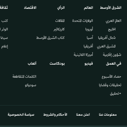
الشرق الأوسط​
العالم
الرأي
الاقتصاد
ثقافة
العالم العربي
الولايات المتحدة
المقالات
كتب
الخليج
أوروبا
كاريكاتير
الوتر 
شمال أفريقيا
آسيا
كتاب الشرق الأوسط
سينما
المشرق العربي
أفريقيا
إعلام
شؤون إقليمية
أميركا اللاتينية
في العمق
فيديو
بودكاست
ألعاب
حصاد الأسبوع
الكلمات المتقاطعة
تحقيقات وقضايا
سودوكو
+تحقيق
معلومات عنا
اعلن معنا
الأحكام والشروط
سياسة الخصوصية