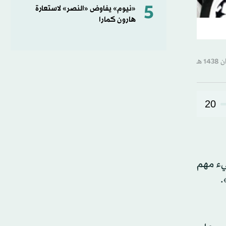
5
«نيوم» يفاوض «النصر» لاستعارة
هارون كمارا
20
شيء مهم
.