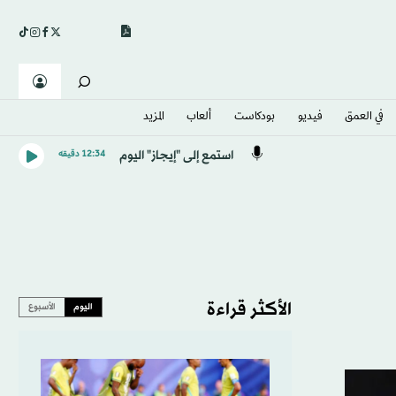
في العمق
فيديو
بودكاست
ألعاب
المزيد
استمع إلى "إيجاز" اليوم
12:34 دقيقه
الأكثر قراءة
اليوم
الأسبوع