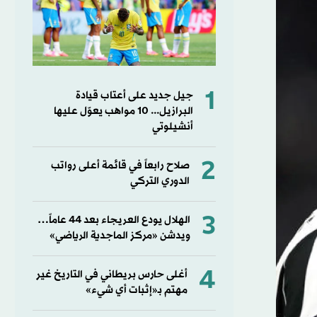
1
جيل جديد على أعتاب قيادة
البرازيل... 10 مواهب يعوّل عليها
أنشيلوتي
2
صلاح رابعاً في قائمة أعلى رواتب
الدوري التركي
3
الهلال يودع العريجاء بعد 44 عاماً…
ويدشن «مركز الماجدية الرياضي»
4
أغلى حارس بريطاني في التاريخ غير
مهتم بـ«إثبات أي شيء»