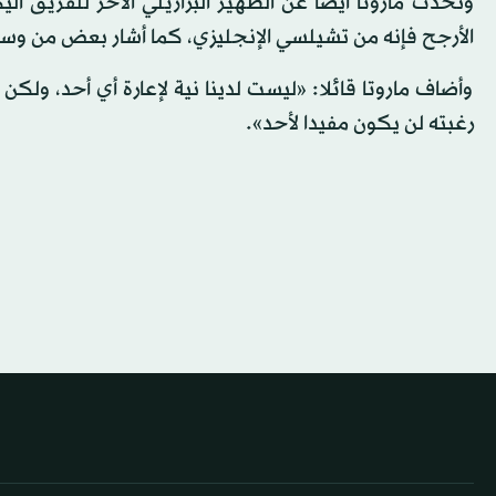
وتحدث ماروتا أيضا عن الظهير البرازيلي الآخر للفريق أ
الأرجح فإنه من تشيلسي الإنجليزي، كما أشار بعض من وسائ
وأضاف ماروتا قائلا: «ليست لدينا نية لإعارة أي أحد، ولكن
رغبته لن يكون مفيدا لأحد».