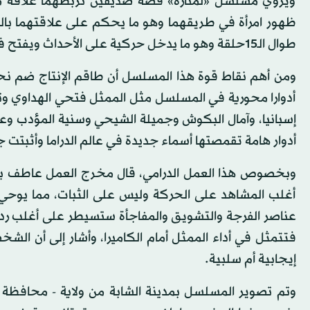
ويروي مسلسل «لمنارة» قصة صديقين تربطهما علاقة مهن
ظهور امرأة في طريقهما وهو ما يحكم على علاقتهما با
طوال الـ15حلقة وهو ما يدخل حركية على الأحداث ويفتح فضاءات أخرى للحديث عن تونس من زوايا ورؤى متعددة.
ومن أهم نقاط قوة هذا المسلسل أن طاقم الإنتاج ضم نح
أدوارا محورية في المسلسل مثل الممثل فتحي الهداوي وت
إسبانيا، وآمال البكوش وجميلة الشيحي وسنية المؤدب وعب
أدوار هامة تقمصتها أسماء جديدة في عالم الدراما وأثبتت جد
وبخصوص هذا العمل الدرامي، قال مخرج العمل عاطف بن
أغلب المشاهد على الحركة وليس على الثبات، مما يوحي 
عناصر الفرجة والتشويق والمفاجأة ستسيطر على أغلب ردها
فتتمثل في أداء الممثل أمام الكاميرا، وأشار إلى أن ا
إيجابية أم سلبية.
وتم تصوير المسلسل بمدينة الشابة من ولاية - محافظة