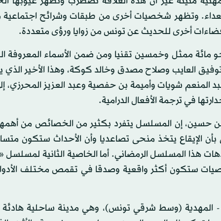
ية متينة غير أن هذه العلاقة تضطرب وتظهر عيوبها الخف
لعداء. وتظهر شخصيات أخرى من طبقات وشرائح اجتماعية 
و مائة ممثل وخمسين تقنيا ومن ضمن الأسماء المعروفة الت
وفيق العايب وصلاح مصدق وخالد كوكة، وهذا الأخير الذي ي
د المنعم شويات وأميمة بن حفصية وعبد العزيز المحرزي، إ
ارتها في ترجمة الأفعال الدرامية.
 حسين، إن المسلسل يتفرد بكثير من الخصائص من أهمها 
بأن الإيقاع يتخذ منحى تصاعديا وأن الأحداث ستكون متسار
ت هذا المسلسل الرمضاني. أما الخاصية الثانية لمسلسل «ل
لشخصيات ستكون أكثر واقعية وصدقا في تقمص مختلف الأدوار
 - المهدية (وسط شرقي تونس)، وهي مدينة ساحلية هادئة 