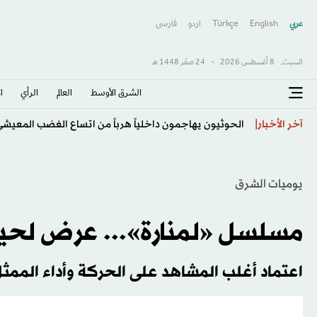
عربي
English
Türkçe
اردو
فارسى
السبت,
8 أغسطس 2026
-
24 صفَر 1448 هـ
الشرق الأوسط​
العالم
الرأي
ا
قد تفاجئك الإجابة... هل السلطة فعلاً أكثر صحة من «ال
آخر الأخبار
يوميات الشرق
مسلسل «لمنارة»... عرض لحيا
اعتماد أغلب المشاهد على الحركة وأداء الممثل 