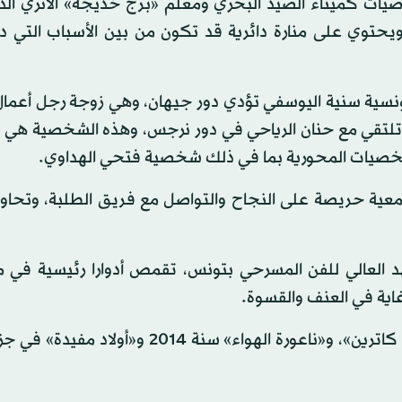
ات كميناء الصيد البحري ومعلم «برج خديجة» الأثري الذ
ى الحقبة الرومانية ويبلغ ارتفاعه نحو 18 مترا ويحتوي على منارة دائرية قد تكون من بين الأسباب 
نسية سنية اليوسفي تؤدي دور جيهان، وهي زوجة رجل أعما
تلتقي مع حنان الرياحي في دور نرجس، وهذه الشخصية هي ا
صيات المحورية بما في ذلك شخصية فتحي الهداوي.
عية حريصة على النجاح والتواصل مع فريق الطلبة، وتحاول
 العالي للفن المسرحي بتونس، تقمص أدوارا رئيسية في
غاية في العنف والقسوة.
كما أدى سنة 2012 دور البطولة في مسلسل «لأجل عيون كاترين»، و«ناعورة الهواء» سنة 2014