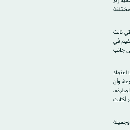
ية إثر
مختلفة
ي نالت
قيم في
لى جانب
اعتماد
عة وأن
منارة»،
 أكانت
وجميلة