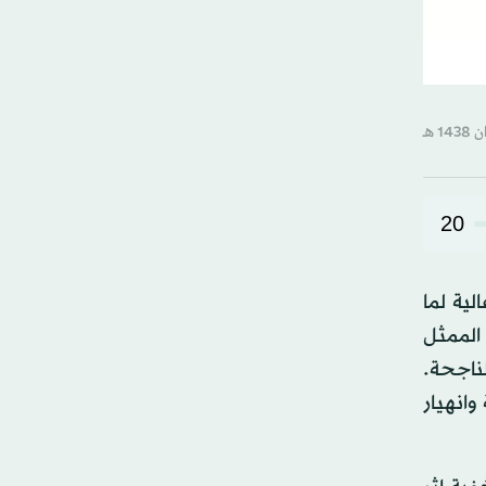
20
ية لما
الممثل
لناجحة.
وانهيار