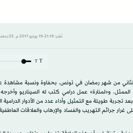
نُشر: 21:19-19 يونيو 2017 م ـ 25 رَمضان 1438 هـ
T
T
ثاني من شهر رمضان في تونس، بحفاوة ونسبة مشاهدة عال
ممثل. و«لمنارة» عمل درامي كتب له السيناريو وأخرجه 
 تجربة طويلة مع التمثيل وأداء عدد من الأدوار الدرامية ا
رار جرائم التهريب والفساد والإرهاب والعلاقات العاطفية 