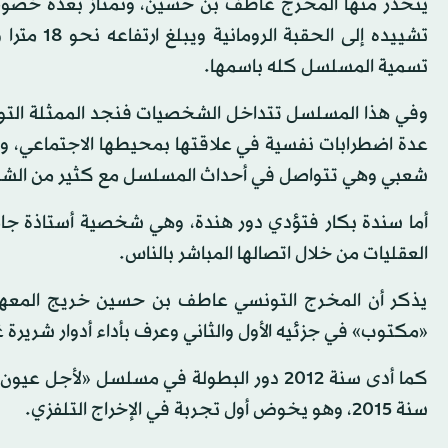
ينحدر منها المخرج عاطف بن حسين، وتمتاز بعدة خصوصي
تشييده إل
تسمية المسلسل كله باسمها.
وفي هذا المسلسل تتداخل الشخصيات فنجد الممثلة التو
عدة اضطرابات نفسية في علاقتها بمحيطها الاجتماعي، و
شعبي وهي تتواصل في أحداث المسلسل مع كثير من الشخ
أما سندة بكار فتؤدي دور هندة، وهي شخصية أستاذة جام
العقليات من خلال اتصالها المباشر بالناس.
يذكر أن المخرج التونسي عاطف بن حسين خريج المعهد
«مكتوب» في جزئيه الأول والثاني وعرف بأداء أدوار شريرة 
سنة 2015، وهو يخوض أول تجربة في الإخراج التلفزي.