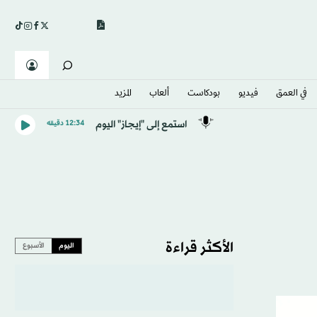
في العمق
فيديو
بودكاست
ألعاب
المزيد
استمع إلى "إيجاز" اليوم
12:34 دقيقه
الأكثر قراءة
اليوم
الأسبوع