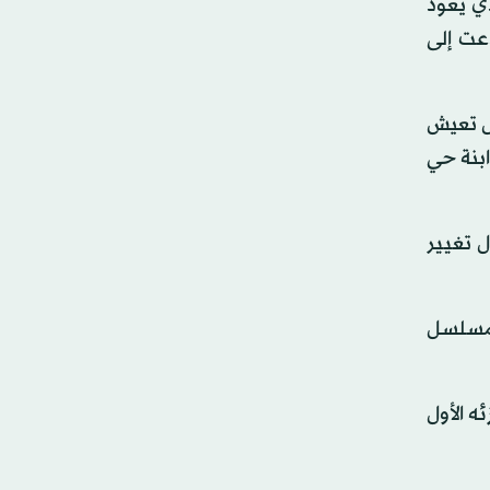
ي يعود
التي دعت إلى
ل تعيش
بنة حي
 تغيير
 مسلسل
 و«أولاد مفيدة» في جزئه الأول