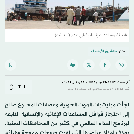
شحنة مساعدات إنسانية في عدن (سبأ نت)
عدن:
«الشرق الأوسط»
آخر تحديث: 14:07-17 يونيو 2017 م ـ 23 رَمضان 1438 هـ
T
T
نُشر: 13:12-17 يونيو 2017 م ـ 23 رَمضان 1438 هـ
لجأت ميليشيات الموت الحوثية وعصابات المخلوع صالح
إلى احتجاز قوافل المساعدات الإغاثية والإنسانية التابعة
لبرنامج الغذاء العالمي في كثير من المحافظات اليمنية،
بهدف إمداد عناصرها التي لقيت صفعات موجعة وهزائم