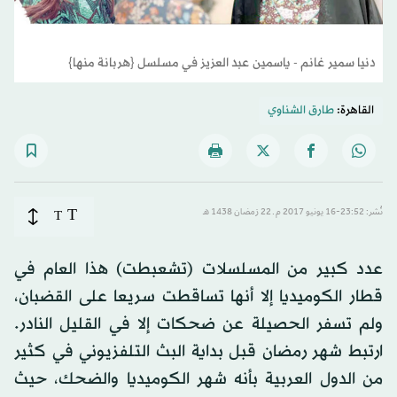
دنيا سمير غانم - ياسمين عبد العزيز في مسلسل {هربانة منها}
القاهرة:
طارق الشناوي
T
نُشر: 23:52-16 يونيو 2017 م ـ 22 رَمضان 1438 هـ
T
عدد كبير من المسلسلات (تشعبطت) هذا العام في
قطار الكوميديا إلا أنها تساقطت سريعا على القضبان،
ولم تسفر الحصيلة عن ضحكات إلا في القليل النادر.
ارتبط شهر رمضان قبل بداية البث التلفزيوني في كثير
من الدول العربية بأنه شهر الكوميديا والضحك، حيث