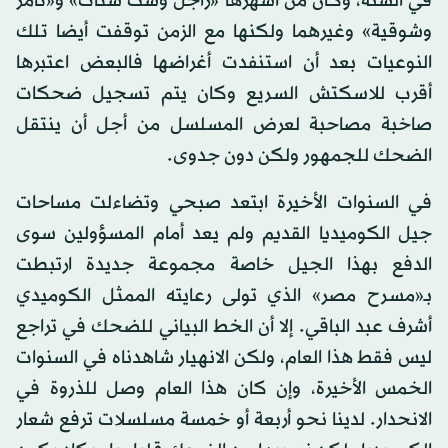
في السنة، وكان من أشهرها «راجل وست ستات» و«تامر
وشوقية» وغيرهما ولكنها مع الزمن توقفت أيضا تلك
النوعيات بعد أن استنفدت أغراضها فالبعض اعتبرها
أقرب للاسكتش السريع وكان يتم تسجيل ضحكات
صاخبة مصاحبة لعرض المسلسل من أجل أن ينتقل
الضحك للجمهور ولكن دون جدوى.
في السنوات الأخيرة ابتعد صبحي وتضاءلت مساحات
جيل الكوميديا القديم ولم يعد أمام المسؤولين سوى
الدفع بهذا الجيل خاصة مجموعة جديدة ارتبطت
بـ«مسرح مصر» الذي تولى رعايته الممثل الكوميدي
أشرف عبد الباقي. إلا أن الخط البياني للضحك في تراجع
ليس فقط هذا العام، ولكن الانهيار شاهدناه في السنوات
الخمس الأخيرة، وإن كان هذا العام وصل للذروة في
الانحدار. لدينا نحو أربعة أو خمسة مسلسلات ترفع شعار