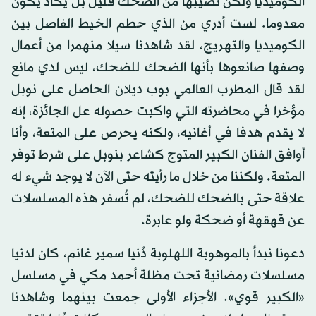
الكوميديا ولكن نصيبها من الضحك قليل بل يكاد يكون
معدوما. لست أدري من الذي حطم الخيط الفاصل بين
الكوميديا والتهريج، لقد شاهدنا سيلا منهمرا من أعمال
وصفها صانعوها بأنها الضحك للضحك، ليس لدي مانع
لقد قال المطرب العالمي بوب ديلان الحاصل على نوبل
مؤخرا في محاضرته التي واكبت حصوله عل الجائزة، إنه
لا يقدم هدفا في أغانيه، ولكنه يحرص على المتعة، وأنا
أوافق الفنان الكبير المتوج كشاعر بنوبل على شرط توفر
المتعة. ولكننا من خلال ما رأيته حتى الآن لا يوجد شيء له
علاقة حتى بالضحك للضحك، لم تُسفر هذه المسلسلات
عن قهقهة أو ضحكة ولو عابرة.
دعونا نبدأ بالموهوبة اللهلوبة دُنيا سمير غانم، كان لدنيا
مسلسلات رمضانية تحت مظلة أحمد مكي في مسلسل
«الكبير قوي». الأجزاء الأولى جمعت بينهما وشاهدنا