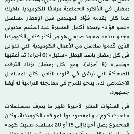
رمضان في الذاكرة الجماعية مرادفا للكوميديا، ناهيك
عما كان يقدمه فؤاد المهندس قبل الإفطار مسلسل
«عمو فؤاد» وبعده أكمل المسيرة عبد المنعم مدبولي
«جدو عبده». محمد صبحي هو من أكثر فناني الكوميديا
الذين قدموا سلاسل من الأعمال الكوميدية التي تتوالى
في كل رمضان باسم البطل «سنبل» (6 أجزاء) ثم أعقبها
«ونيس» (8 أجزاء). ومع كل رمضان يزداد الترقب
للضحكة التي ترشق في قلوب الناس، كان المسلسل
الاجتماعي الذي ينحو للمرح في معالجته الدرامية له أيضا
جمهوره.
في السنوات العشر الأخيرة ظهر ما يعرف بمسلسلات
«السيت كوم»، والمقصود بها المواقف الكوميدية، وكان
المجموع يصل أحيانا إلى 15 أو 20 مسلسلا «سيت كوم»