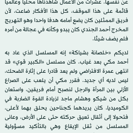
عن نفسها. عشرات من الأعمال شاهدناها محليا وعالميا
قائمة على هذا الموقف، كل هذا الأفكار ضاعت، لأن
فريق الممثلين كان يضع أمامه هدفا واحدا وهو التهريج
المخرج أحمد الجندي كان يبدو وكأنه في عجالة من أمره
فلم يضف شيئا.
لديكم «خلصانة بشياكة» إنه المسلسل الذي عاد به
أحمد مكي بعد غياب. كان مسلسل «الكبير قوي» قد
انتهى عمرة الافتراضي ولم يعد قادرا على إثارة الضحك،
ليس لديه أي جديد. فقرر مكي أن يلعب على الصراع
الأزلي بين المرأة والرجل لنصبح أمام فريقين، واستعان
بكل من شيكو وهشام ماجد لزيادة القوة الضاربة في
الكوميديا، كان يريدهما كجناحين يحلق بهما لأعلى،
فتحولا إلى أثقال تعيق حركته حتى على الأرض، وعانى
المسلسل من ثقل الإيقاع وهي بالتأكيد مسؤولية