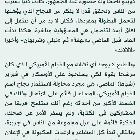
دويتو ناجحا وله حضوره عند الجمهور. كانت دُنيا تقترب
من الناس وتحقق قدرا لا ينكر من النجاح الذي يؤهلها
لتحمل البطولة بمفردها. فكان لا بد من أن تنتقل إلى
آفاق أبعد لتتحمل هي المسؤولية مباشرة، هكذا بدأت
العام قبل الماضي بـ«لهفة» ثم «نيلي وشريهان» وأخيرا
«لالالاند».
وبالطبع لا يوجد أي تشابه مع الفيلم الأميركي الذي كان
مرشحا بقوة لكي يستحوذ على الأوسكار في فبراير
(شباط) الماضي، هي مجرد محاولة لاستثمار نجاح اسم
الفيلم الأميركي. المسلسل قائم على الارتجال وذلك في
القسط الأكبر من أحداثه رغم أنك ستلمح فريقا من
المشاركين في الكتابة، ولم يسفر الأمر عن ضحك،
الفكرة قائمة على عزل مجموعة من الناس في جزيرة،
وبالتالي تبدأ كل المشاعر والرغبات المكبوتة في الإعلان