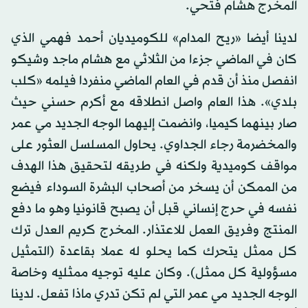
المخرج هشام فتحي.
لدينا أيضا «ريح المدام» للكوميديان أحمد فهمي الذي
كان في الماضي جزءا من الثلاثي مع هشام ماجد وشيكو
انفصل منذ أن قدم في العام الماضي منفردا فيلمه «كلب
بلدي». هذا العام واصل انطلاقه مع أكرم حسني حيث
صار بينهما كيميا، وانضمت إليهما الوجه الجديد مي عمر
والمخضرمة رجاء الجداوي. يحاول المسلسل العثور على
مواقف كوميدية ولكنه في طريقه لتحقيق هذا الهدف
من الممكن أن يسخر من أصحاب البشرة السوداء فيضع
نفسه في حرج إنساني قبل أن يصبح قانونيا وهو ما دفع
المنتج وفريق العمل للاعتذار. المخرج كريم العدل ترك
كل ممثل يتحرك كما يحلو له عملا بقاعدة (التمثيل
مسؤولية كل ممثل). وكان عليه توجيه ممثليه وخاصة
الوجه الجديد مي عمر التي لم تكن تدري ماذا تفعل. لدينا