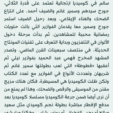
سالم في كوميديا ارتجالية تعتمد على قدرة الثلاثي،
جورج سيدهم وسمير غانم والضيف أحمد، على انتزاع
الضحك والغناء الإيقاعي. وبعد رحيل الضيف استمر
جورج وسمير معا يقدمان الفوازير التي باتت حلويات
رمضانية محببة للمشاهدين، ثم بدأت مرحلة دخول
الألوان في التلفزيون وبداية التعرف على تقنيات المونتاج
الحديثة. في منتصف سبعينات القرن الماضي، وتصدر
المشهد المخرج فهمي عبد الحميد بفوازير نيلي ثم
أعقبها «فطوطة» التي لعب بطولتها سمير غانم ثم
شريهان وتعددت الأنواع في الفوازير مع تعدد الكتاب
ولكن ظلت الكوميديا هي المسيطرة، فكان هناك مزيج
مقنن من الموسيقى والرقص والضحك، وهذا لم يمنع من
أن نرى أيضا ضمن جرعة الكوميديا مسلسلا كوميديا بعد
مدفع الإفطار مباشرة بطولة نجم كوميدي مثل سعيد
صالح أو يحيى الفخراني أو يونس شلبي. وهكذا صار شهر