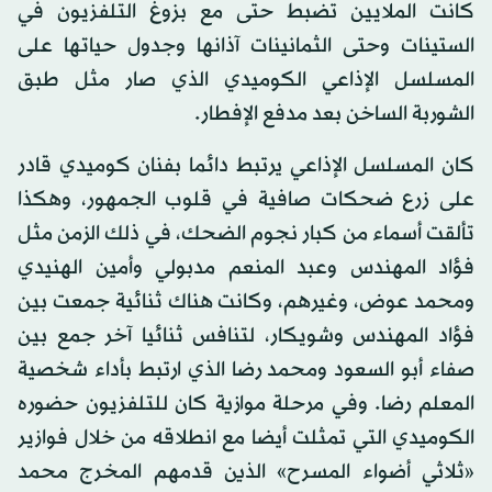
كانت الملايين تضبط حتى مع بزوغ التلفزيون في
الستينات وحتى الثمانينات آذانها وجدول حياتها على
المسلسل الإذاعي الكوميدي الذي صار مثل طبق
الشوربة الساخن بعد مدفع الإفطار.
كان المسلسل الإذاعي يرتبط دائما بفنان كوميدي قادر
على زرع ضحكات صافية في قلوب الجمهور، وهكذا
تألقت أسماء من كبار نجوم الضحك، في ذلك الزمن مثل
فؤاد المهندس وعبد المنعم مدبولي وأمين الهنيدي
ومحمد عوض، وغيرهم، وكانت هناك ثنائية جمعت بين
فؤاد المهندس وشويكار، لتنافس ثنائيا آخر جمع بين
صفاء أبو السعود ومحمد رضا الذي ارتبط بأداء شخصية
المعلم رضا. وفي مرحلة موازية كان للتلفزيون حضوره
الكوميدي التي تمثلت أيضا مع انطلاقه من خلال فوازير
«ثلاثي أضواء المسرح» الذين قدمهم المخرج محمد