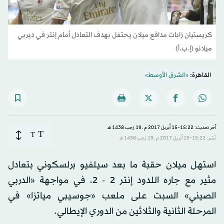
كريستيان زابات مدافع ميلان يحتفل بهدف التعادل أمام إنتر في ديربي
ميلانو (إ.ب.أ)
القاهرة:
«الشرق الأوسط»
آخر تحديث: 15:22-15 أبريل 2017 م ـ 19 رَجب 1438 هـ
T
T
نُشر: 15:22-15 أبريل 2017 م ـ 19 رَجب 1438 هـ
استهل ميلان حقبة ما بعد سيلفيو برلسكوني بتعادل
مثير مع جاره اللدود إنتر 2 - 2، في مواجهة «الدربي
الصيني» السبت على ملعب «جوسيبي مياتزا» في
المرحلة الثانية والثلاثين من الدوري الإيطالي.