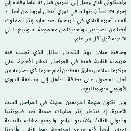
برلسكوني الذي وصل إلى الفريق قبل 31 عاماً وقاده إلى
إحراز 29 لقباً (بينها 5 في دوري أبطال أوروبا من أصل 7
ألقاب أحرزه النادي في تاريخه)، ضد جاره إنتر المملوك
أيضا من الصينيين، وتحديدا من مجموعة «سونينغ» التي
اشترته قبل أقل من عام.
وحافظ ميلان بهذا التعادل القاتل الذي تجنب فيه
هزيمته الثانية فقط في المراحل العشر الأخيرة، على
مركزه السادس بفارق نقطتين أمام جاره الذي يصارعه من
أجل الحصول على بطاقة التأهل إلى مسابقة الدوري
الأوروبي «يوروبا ليغ».
ولن تكون مهمة الفريقين سهلة في المراحل الست
الأخيرة، إذ تنتظر إنتر مباريات صعبة ضد فيورنتينا
ونابولي الثالث ولاتسيو الرابع، والوضع مشابه بالنسبة
لميلان أيضاً لأنه مدعو لمواجهة روما الثاني وأتلانتا