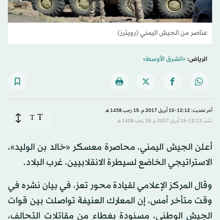
عناصر من الجيش اليمني (رويترز)
الرياض:
«الشرق الأوسط»
آخر تحديث: 12:12-15 أبريل 2017 م ـ 19 رَجب 1438 هـ
T
T
نُشر: 12:11-15 أبريل 2017 م ـ 19 رَجب 1438 هـ
أعلن الجيش اليمني، محاصرة معسكر «خالد بن الوليد»،
الاستراتيجي الخاضع لسيطرة الانقلابيين، غرب البلاد.
وقال المركز الإعلامي لقيادة محور تعز، في بيان نشره في
وقت متأخر أمس، إن المعارك العنيفة تواصلت بين قوات
الجيش الوطني، مسنودة بغطاء من مقاتلات التحالف،