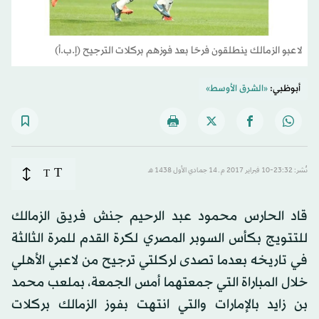
لاعبو الزمالك ينطلقون فرحًا بعد فوزهم بركلات الترجيح (إ.ب.أ)
أبوظبي:
«الشرق الأوسط»
T
نُشر: 23:32-10 فبراير 2017 م ـ 14 جمادي الأول 1438 هـ
T
قاد الحارس محمود عبد الرحيم جنش فريق الزمالك
للتتويج بكأس السوبر المصري لكرة القدم للمرة الثالثة
في تاريخه بعدما تصدى لركلتي ترجيح من لاعبي الأهلي
خلال المباراة التي جمعتهما أمس الجمعة، بملعب محمد
بن زايد بالإمارات والتي انتهت بفوز الزمالك بركلات