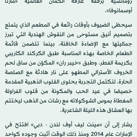
رومانسية برفقة عازفة الكمان العالمية «مارتا
أوسمانوفا».
سيحظى الضيوف بأوقات رائعة في المطعم الذي يتمتع
بتصميم أنيق مستوحى من النقوش الهندية التي تبرز
جماليتها مع الإضاءة الخافتة، بينما تتضمن قائمة
الطعام الخاصة بهذه المناسبة طبق الكركند الكاريبي
بكريمة الفطر، وطبق «خيبر ران» المكوّن من ساق لحم
الخروف الأسترالي المطهو على نار هادئة مع الصلصة
الحارة، لتكتمل التجربة بحلوى القلوب الذهبية المقدمة
خصيصًا في عيد الحب والمكونة من قلوب الفراولة
المغطاة بموس الشوكولاته مع رشات من الذهب ليختتم
بها العشاق هذه الليلة الشاعرية.
يشار إلى أن «مينت ليف أوف لندن - دبي» افتتح في
الإمارات عام 2014 ومنذ ذلك الوقت أثبت وجوده كواحد