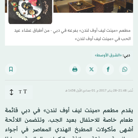
مطعم «مينت ليف أوف لندن» بفرعه في دبي - من أطباق عشاء عيد
الحب في «مينت ليف أوف لندن»
دبي:
«الشرق الأوسط»
T
نُشر: 21:48-28 يناير 2017 م ـ 01 جمادي الأول 1438 هـ
T
يقدم مطعم «مينت ليف أوف لندن» في دبي قائمة
طعام خاصة للاحتفال بعيد الجب، وتتضمن اللائحة
أشهى مأكولات المطبخ الهندي المعاصر في أجواء