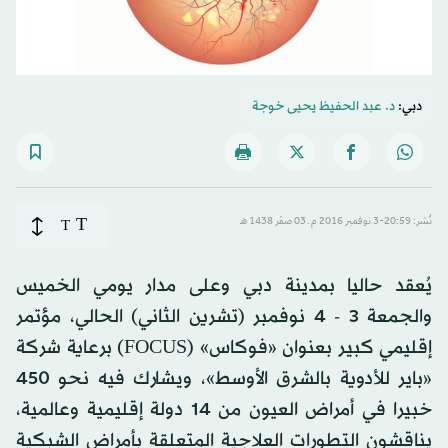
دبي:
د. عبد الحفيظ يحيى خوجة
T
نُشر: 20:59-3 نوفمبر 2016 م ـ 03 صفَر 1438 هـ
T
يُعقد حاليا بمدينة دبي وعلى مدار يومي الخميس
والجمعة 3 - 4 نوفمبر (تشرين الثاني) الحالي، مؤتمر
إقليمي كبير بعنوان «فوكاس» (FOCUS) برعاية شركة
«باير للأدوية بالشرق الأوسط»، ويشارك فيه نحو 450
خبيرا في أمراض العيون من 14 دولة إقليمية وعالمية،
يناقشون التطورات العلاجية المتعلقة بأمراض الشبكية