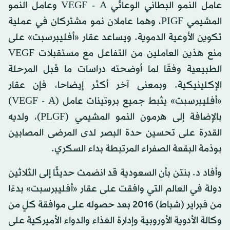
عامل النمو البطاني الوعائي VEGF - A وعامل النمو
المشيمي PIGF، وهما عاملان نمو مشتركان في عملية
تكوين الأوعية الدموية. ويساعد عقار «أفليبرسبت» على
منع هذين العاملين من التفاعل مع مستقبلات VEGF
الطبيعية وفقًا لما أوضحته دراسات ما قبل المرحلة
الإكلينيكية. وبمعنى آخر أكثر إيضاحا، فإن عقار
«أفليبرسبت» يثبط جميع بروتينات عامل (VEGF - A)
بالإضافة إلى هرمون النمو المشيمي (PLGF)، ولديه
القدرة على تحسين حدة البصر لدى المرضى المصابين
بوذمة البقعة الصفراء المرتبطة بداء السكري.
وأفاد د. بنتن بأن السعودية قد انضمت حديثًا إلى الثلاثين
دولة في العالم التي وافقت على عقار «أفليبرسبت» بدءًا
من فبراير (شباط) 2016 بعد حصوله على موافقة كلٍ من
وكالة الأدوية الأوروبية وإدارة الغذاء والدواء الأميركية على