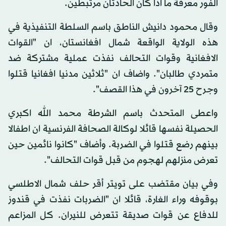
الفور معرفة ما اذا كان الحادثان مرتبطين.
وقال محمود دانيش الناطق باسم السلطة التنفيذية في
هذه الولاية الواقعة شمال افغانستان، ان "القوات
الافغانية وقوات التحالف نفذت عملية مشتركة ضد
متمردي طالبان". واضاف ان "ثلاثين مدنيا افغانيا قتلوا
وجرح 25 آخرون في هذا القصف".
واعطى المتحدث باسم الشرطة محمد الله اكبري
الحصيلة نفسها قائلا لوكالة الصحافة الفرنسية ان اطفالا
بينهم رضع قتلوا في الضربة. وأضاف "كانوا نائمين حين
تعرض منزلهم لهجوم من قبل قوات التحالف".
وفي بيان مقتضب على تويتر أقر حلف شمال الاطلسي
بوقوفه وراء الغارة، قائلا ان "الضربات نفذت في قندوز
للدفاع عن قوات صديقة تتعرض للنيران. كل المزاعم