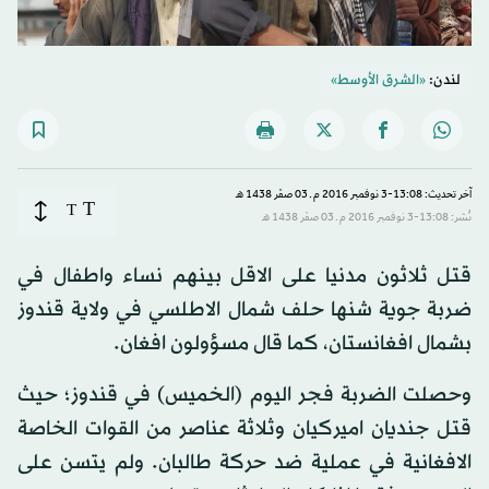
لندن:
«الشرق الأوسط»
آخر تحديث: 13:08-3 نوفمبر 2016 م ـ 03 صفَر 1438 هـ
T
T
نُشر: 13:08-3 نوفمبر 2016 م ـ 03 صفَر 1438 هـ
قتل ثلاثون مدنيا على الاقل بينهم نساء واطفال في
ضربة جوية شنها حلف شمال الاطلسي في ولاية قندوز
بشمال افغانستان، كما قال مسؤولون افغان.
وحصلت الضربة فجر اليوم (الخميس) في قندوز؛ حيث
قتل جنديان اميركيان وثلاثة عناصر من القوات الخاصة
الافغانية في عملية ضد حركة طالبان. ولم يتسن على