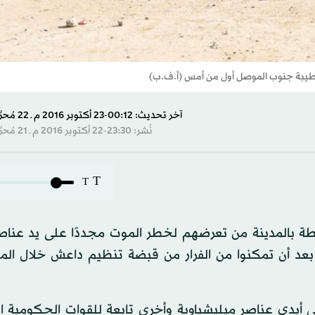
لطيبة جنوب الموصل أول من أمس (أ.ف.ب)
آخر تحديث: 00:12-23 أكتوبر 2016 م ـ 22 مُحرَّم 1438 هـ
نُشر: 23:30-22 أكتوبر 2016 م ـ 21 مُحرَّم 1438 هـ
T
T
طة بالمدينة من تعرضهم لخطر الموت مجددًا على يد عناصر
عد أن تمكنوا من الفرار من قبضة تنظيم داعش خلال الم
يدي عناصر ميليشياوية وأخرى تابعة للقوات الحكومية الع