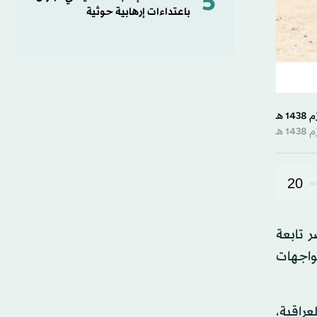
5
باعتداءات إرهابية حوثية
20
 تابعة
واجهات
راقية،