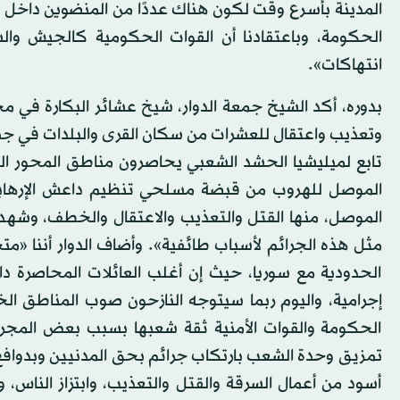
المدينة بأسرع وقت لكون هناك عددًا من المنضوين داخ
الحكومة، وباعتقادنا أن القوات الحكومية كالجيش وا
انتهاكات».
بدوره، أكد الشيخ جمعة الدوار، شيخ عشائر البكارة في م
تابع لميليشيا الحشد الشعبي يحاصرون مناطق المحور ال
الموصل للهروب من قبضة مسلحي تنظيم داعش الإرهابي، 
الموصل، منها القتل والتعذيب والاعتقال والخطف، وش
مثل هذه الجرائم لأسباب طائفية». وأضاف الدوار أننا «
الحدودية مع سوريا، حيث إن أغلب العائلات المحاصرة 
إجرامية، واليوم ربما سيتوجه النازحون صوب المناطق ا
الحكومة والقوات الأمنية ثقة شعبها بسبب بعض المجرمي
تمزيق وحدة الشعب بارتكاب جرائم بحق المدنيين وبدوافع ط
أسود من أعمال السرقة والقتل والتعذيب، وابتزاز الناس، 