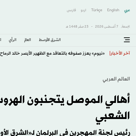
عربي
English
Türkçe
اردو
فارسى
الجمعة,
7 أغسطس 2026
-
23 صفَر 1448 هـ
الشرق الأوسط​
العالم
الرأي
ا
نابولي يرحب برحيل لوكاكو إلى فنربخشة
آخر الأخبار
العالم العربي
أهالي الموصل يتجنبون الهروب
الشعبي
رئيس لجنة المهجرين في البرلمان لـ«الشرق الأ