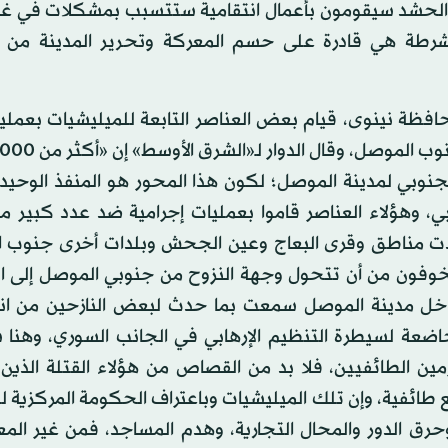
ل الحشد سيقومون بأعمال انتقامية ستتسبب بمشكلات في غن
لشرطة هي قادرة على حسم المعركة وتحرير المدينة من 
حافظة نينوى، قيام بعض العناصر التابعة للميليشيات بعمل
جنوبي لمدينة الموصل؛ لكون هذا المحور هو المنفذ الوحيد
وهؤلاء العناصر قاموا بعمليات إجرامية ضد عدد كبير من
هدت مناطق وقرى البعاج وعين الجحش وبلدات أخرى جنوب 
متخوفون من أن تتحول وجهة النزوح من جنوبي الموصل إلى ا
داخل مدينة الموصل سمعت بما حدث لبعض النازحين من ان
لخاضعة لسيطرة التنظيم الإرهابي في الجانب السوري، وهنا
ن الطائفيين، فلا بد من القصاص من هؤلاء القتلة الذين 
ائفية، وإن تلك الميليشيات وباعتراف الحكومة المركزية له
وحرق الدور والمحال التجارية، وهدم المساجد، فمن غير الم