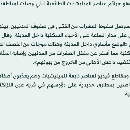
و جرائم عناصر الميليشيات الطائفية التي وصلت لمناطقنا 
لموصل سقوط العشرات من القتلى في صفوف المدنيين، بينه
لى مدار الساعة على الأحياء السكنية داخل المدينة، وقال 
ة إن «الوضع مأساوي داخل المدينة وهناك موجات من القصف ا
ية مما أسفر عن مقتل العشرات من المدنيين وإصابة المئا
نظيم داعش الأهالي من الخروج من بيوتهم».
ومقاطع فيديو لعناصر تابعة للميليشيات وهم يعذبون أطفال
نين بمطارق حديدية على رؤوسهم في قرية عين اللزاك
ة.