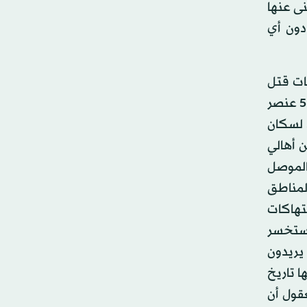
ى عنها
دون أي
يات قتل
وتعذيب واعتقال للعشرات من سكان القرى والبلدات في جنوب الموصل، وقال الدوار لـ«الشرق الأوسط» إن «أكثر من 5000 عنصر
 لسكان
 أهالي
الموصل
لمناطق
تهاكات
 ستخسر
يريدون
ا تاريخ
عقول أن