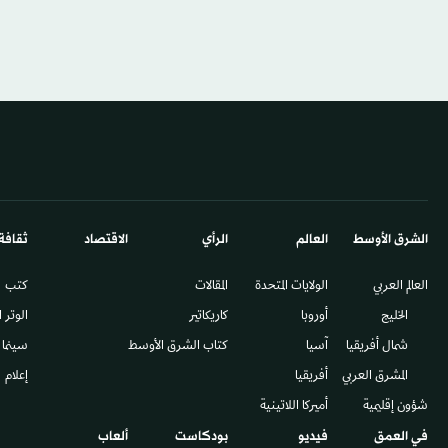
الشرق الأوسط​
العالم
الرأي
الاقتصاد
ثقافة
العالم العربي
الولايات المتحدة
المقالات
كتب
الخليج
أوروبا
كاريكاتير
الوتر 
شمال أفريقيا
آسيا
كتاب الشرق الأوسط
سينما
المشرق العربي
أفريقيا
إعلام
شؤون إقليمية
أميركا اللاتينية
في العمق
فيديو
بودكاست
ألعاب