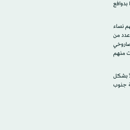
بدوافع
م نساء
عدد من
لصاروخي
ت منهم
اً بشكل
ة جنوب