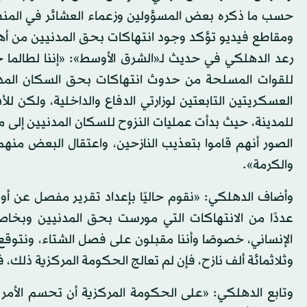
حسب ما ذكره بعض المسؤولين وزعماء العشائر في المنطق
ومقاطع فيديو تؤكد وجود انتهاكات بحق المدنيين من أهال
رعد الدهلكي في حديث لـ«الشرق الأوسط»: «إننا لطالما ح
للقوات المسلحة من حدوث انتهاكات بحق السكان المدن
العسكريتين التابعتين لوزارتي الدفاع والداخلية، ولكن
للمدينة، حيث بدأت عمليات النزوح للسكان المدنيين إلى م
الصور أنهم قاموا بتعذيب النازحين، واعتقال البعض من
والكرمة».
وأضاف الدهلكي: «نقوم حاليًا بإعداد تقرير مفصل عن أوض
عددًا من الانتهاكات التي مورست بحق المدنيين وبخاص
الإنساني، خصوصًا وأننا مقبلون على فصل الشتاء، ونتوقع 
وثلاثمائة ألف نازح، فإن لم تعالج الحكومة المركزية ذلك،
وتابع الدهلكي: «على الحكومة المركزية أن تحسم الأم