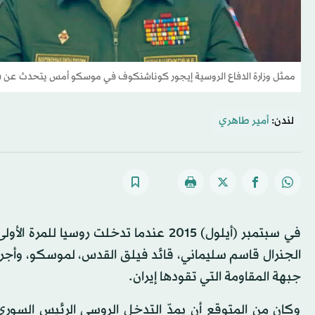
ممثل وزارة الدفاع الروسية إيجور كوناشنكوف في موسكو أمس يتحدث عن ق
لندن:
أمير طاهري
في سبتمبر (أيلول) 2015 عندما تدخلت رو
الجنرال قاسم سليماني، قائد فيلق القدس، لموسكو، وأجرى 
جبهة المقاومة التي تقودها إيران.
وكان من المتوقع أن يمدّ التدخل الروسي الرئيس السوري