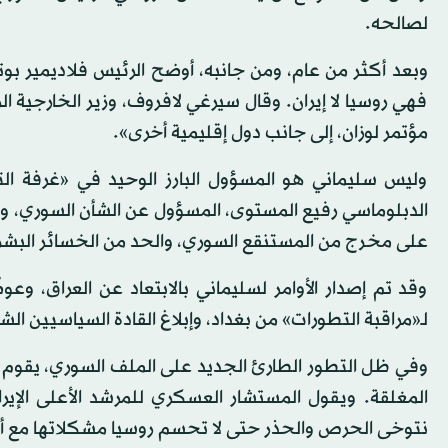
لصالحه.
وبعد أكثر من عام، ومن جانبه، أوضح الرئيس فلاديمير بو
فهي روسيا لا إيران. وقال سيرغي لافروف، وزير الخارجية ال
مؤتمر لوزان، إلى جانب دول إقليمية أخرى».
وليس سليماني هو المسؤول البارز الوحيد في «غرفة ال
الدبلوماسي رفيع المستوى، المسؤول عن الشأن السوري، وظي
على مخرج من المستنقع السوري، والحد من الخسائر البشرية 
وقد تم إصدار الأوامر لسليماني بالابتعاد عن العراق، و
لـ«مراقبة التطورات» من بغداد، وإبلاغ القادة السياسيين ا
وفي ظل التطور الطارئ الجديد على الملف السوري، يقوم لا
المغلقة. ويقول المستشار العسكري للمرشد الأعلى الإ
نتوخى الحرص والحذر حتى لا تحسم روسيا مشكلاتها مع أم