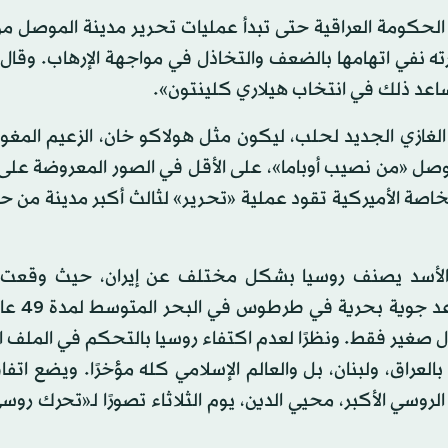
 الحكومة العراقية حتى تبدأ عمليات تحرير مدينة الموصل م
 نفي اتهامها بالضعف والتخاذل في مواجهة الإرهاب. وقال ا
يساعد ذلك في انتخاب هيلاري كلينتون».
لغازي الجديد لحلب، ليكون مثل هولاكو خان، الزعيم المغو
وصل «من نصيب أوباما»، على الأقل في الصور المعروضة عل
خاصة الأميركية تقود عملية «تحرير» لثالث أكبر مدينة من 
م الأسد يصنف روسيا بشكل مختلف عن إيران، حيث وقع
وموسكو اتفاقًا يتم بموجبه منح
صغير فقط. ونظرًا لعدم اكتفاء روسيا بالتحكم في الملف ا
 بالعراق، ولبنان، بل والعالم الإسلامي كله مؤخرًا. ويضع اتفا
وسي الأكبر، محيي الدين، يوم الثلاثاء تصورًا لـ«تحرك روسي