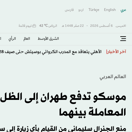
عربي
English
Türkçe
اردو
فارسى
الخميس,
6 أغسطس 2026
-
22 صفَر 1448 هـ
الرياض
℃
42
غيوم قاتمة
الشرق الأوسط​
العالم
الرأي
ا
الأهلي يتعاقد مع المدرب الكرواتي بوسيتش حتى صيف 2028
آخر الأخبار
العالم العربي
موسكو تدفع طهران إلى الظل ف
المعاملة بينهما
منع الجنرال سليماني من القيام بأي زيارة إلى سو