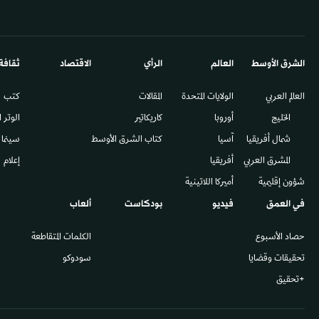
الشرق الأوسط​
العالم
الرأي
الاقتصاد
ثقافة
العالم العربي
الولايات المتحدة
المقالات
كتب
الخليج
أوروبا
كاريكاتير
الوتر 
شمال أفريقيا
آسيا
كتاب الشرق الأوسط
سينما
المشرق العربي
أفريقيا
إعلام
شؤون إقليمية
أميركا اللاتينية
في العمق
فيديو
بودكاست
ألعاب
حصاد الأسبوع
الكلمات المتقاطعة
تحقيقات وقضايا
سودوكو
+تحقيق