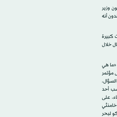
ن وزير
دون أنه
ت كبيرة
ال خلال
«ما هي
ل مؤتمر
السؤال،
سب أحد
ء، على
خامنئي
و لبحر