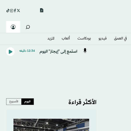
في العمق
فيديو
بودكاست
ألعاب
المزيد
استمع إلى "إيجاز" اليوم
12:34 دقيقه
الأكثر قراءة
اليوم
الأسبوع