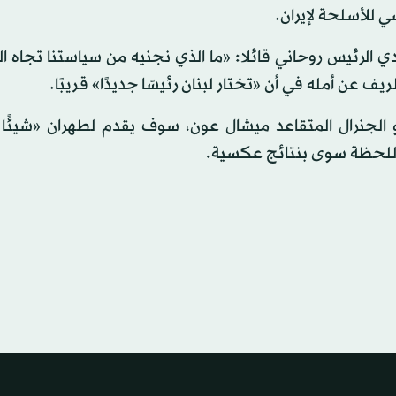
ي للأسلحة لإيران.
 الرئيس روحاني قائلا: «ما الذي نجنيه من سياستنا تجاه ا
ف عن أمله في أن «تختار لبنان رئيسًا جديدًا» قريبًا.
و الجنرال المتقاعد ميشال عون، سوف يقدم لطهران «شيئًا 
 اللحظة سوى بنتائج عكسية.