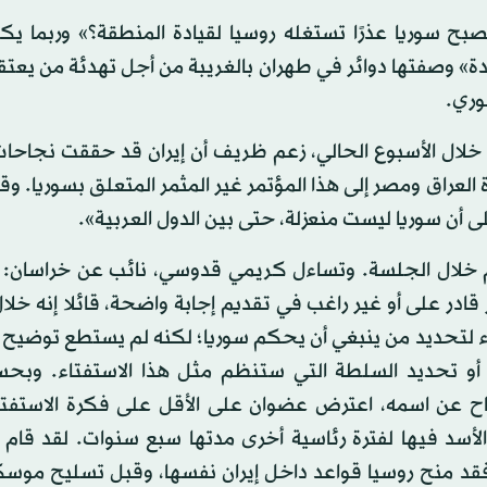
ح سوريا عذرًا تستغله روسيا لقيادة المنطقة؟» وربما يكو
ديدة» وصفتها دوائر في طهران بالغريبة من أجل تهدئة من يعتق
وري.
ي خلال الأسبوع الحالي، زعم ظريف أن إيران قد حققت نجاحا
 العراق ومصر إلى هذا المؤتمر غير المثمر المتعلق بسوريا. وق
أن سوريا ليست منعزلة، حتى بين الدول العربية».
عم خلال الجلسة. وتساءل كريمي قدوسي، نائب عن خراسان: 
 قادر على أو غير راغب في تقديم إجابة واضحة، قائلا إنه خلا
اء لتحديد من ينبغي أن يحكم سوريا؛ لكنه لم يستطع توضيح 
، أو تحديد السلطة التي ستنظم مثل هذا الاستفتاء. وبح
 عن اسمه، اعترض عضوان على الأقل على فكرة الاستفتا
الأسد فيها لفترة رئاسية أخرى مدتها سبع سنوات. لقد قام 
فقد منح روسيا قواعد داخل إيران نفسها، وقبل تسليح موسك