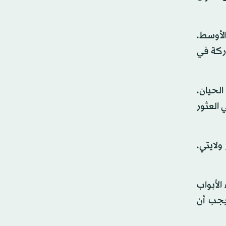
الأوسط،
اركة في
لحيان،
 العثور
ولايتي،
الأبواب
يجب أن