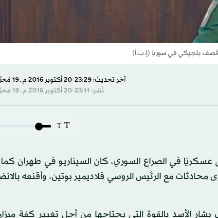
صف بلجيكي في سوريا (إ.ب.أ)
آخر تحديث: 23:29-20 أكتوبر 2016 م ـ 19 مُحرَّم 1438 هـ
نُشر: 23:11-20 أكتوبر 2016 م ـ 19 مُحرَّم 1438 هـ
T
T
سيا للمرة الأولى عسكريًا في الصراع السوري، كان السيناريو في طهران كما
محادثات مع الرئيس الروسي فلاديمير بوتين، وأقنعه بالانض
 بشار الأسد بالقوة التي يحتاجها من أجل تغيير كفة ميزان