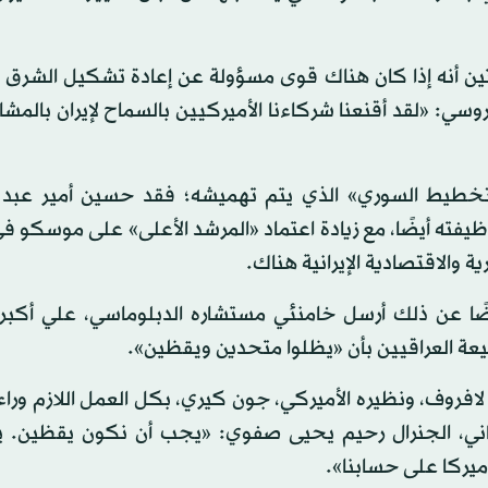
تين أنه إذا كان هناك قوى مسؤولة عن إعادة تشكيل الشرق 
روسي: «لقد أقنعنا شركاءنا الأميركيين بالسماح لإيران بالمش
تخطيط السوري» الذي يتم تهميشه؛ فقد حسين أمير عبد ا
فته أيضًا، مع زيادة اعتماد «المرشد الأعلى» على موسكو في
والاقتصادية الإيرانية هناك.
عوضًا عن ذلك أرسل خامنئي مستشاره الدبلوماسي، علي أكبر 
لشيعة العراقيين بأن «يظلوا متحدين ويقظين».
فروف، ونظيره الأميركي، جون كيري، بكل العمل اللازم وراء 
يراني، الجنرال رحيم يحيى صفوي: «يجب أن نكون يقظين. 
يركا على حسابنا».