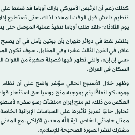
كذلك زعم أن الرئيس الأميركي باراك أوباما قد ضغط على
تنظيم داعش قبل الوقت المحدد لذلك، حتى تستطيع إدارته
يوم الثلاثاء: «لقد طلب أوباما تنفيذ عملية الموصل حتى 
ينتشر لغط في دوائر طهران بأن بوتين يأمل في أن يصبح ا
عاش في القرن الثالث عشر؛ وفي المقابل، سوف تكون الم
«سي إن إن»، والتي تظهر فيها فصيلة صغيرة من القوات ال
السكان في العراق.
وظهر خلال الأسبوع الحالي مؤشر واضح على أن نظا
العكس من ذلك، تم منح إيران «منشآت رسو سفن» لأسطول 
تحاول حاليًا تعزيز تأثيرها على السياسات الإيرانية الخاصة
ممثل خامنئي الخاص، آية الله محسن الآراكي، مع المفتي الر
مشترك لنشر الصورة الصحيحة للإسلام».