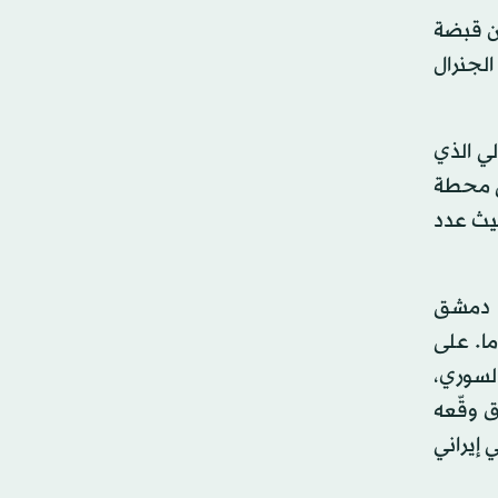
ن قبضة
لجنرال
لي الذي
ى محطة
حيث عدد
ت دمشق
 روسيا حق استئجار قواعد جوية بحرية في طرطوس في البحر المتوسط لمدة 49 عاما. على
لسوري،
ق وقّعه
 إيراني