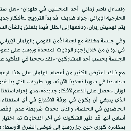
وتساءل ناصر زماني، أحد المحللين في طهران: «هل ستصب
الخارجية الإيراني، جواد ظريف، قد بدأ الترويج لـ«أفكار ج
يتم تهميش إيران، ودفعها إلى الظل فيما يتعلق بالشأن الس
وفي جلسة مغلقة مع لجنة الأمن القومي بالبرلمان الإيران
في لوزان من خلال إجبار الولايات المتحدة وروسيا على دعوة
الجلسة بحسب أحد المشاركين: «لقد نجحنا في التأكيد على 
مع ذلك، اعترض الكثير من أعضاء البرلمان على هذا الز
سياستنا في سوريا تحديدًا الآن؟». ورد ظريف، الذي بدا غير
لوزان «حصل على الدعم لأفكار جديدة»، منها إجراء استفت
الذي ينبغي أن يكون في ورقة الاقتراع في أي استفتاء
الحاضرين في الجلسة، والذي تحدث شريطة عدم الإفصاح
أساس أنها قد تثير الشكوك في آخر انتخابات تم اختيار 
بمقامرة كبرى حين جرّ روسيا إلى فوضى الشرق الأوسط؛ 