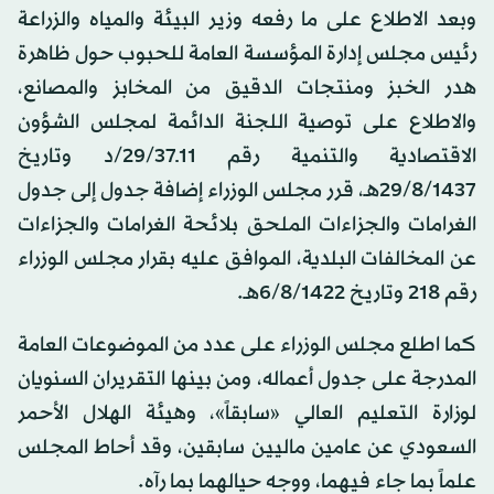
وبعد الاطلاع على ما رفعه وزير البيئة والمياه والزراعة
رئيس مجلس إدارة المؤسسة العامة للحبوب حول ظاهرة
هدر الخبز ومنتجات الدقيق من المخابز والمصانع،
والاطلاع على توصية اللجنة الدائمة لمجلس الشؤون
الاقتصادية والتنمية رقم 11ـ29/37/د وتاريخ
29/8/1437هـ، قرر مجلس الوزراء إضافة جدول إلى جدول
الغرامات والجزاءات الملحق بلائحة الغرامات والجزاءات
عن المخالفات البلدية، الموافق عليه بقرار مجلس الوزراء
رقم 218 وتاريخ 6/8/1422هـ.
كما اطلع مجلس الوزراء على عدد من الموضوعات العامة
المدرجة على جدول أعماله، ومن بينها التقريران السنويان
لوزارة التعليم العالي «سابقاً»، وهيئة الهلال الأحمر
السعودي عن عامين ماليين سابقين، وقد أحاط المجلس
علماً بما جاء فيهما، ووجه حيالهما بما رآه.