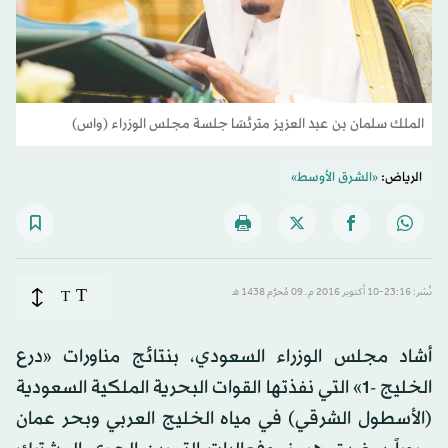
الملك سلمان بن عبد العزيز مترئسًا جلسة مجلس الوزراء (واس)
الرياض:
«الشرق الأوسط»
T
نُشر: 23:16-10 أكتوبر 2016 م ـ 09 مُحرَّم 1438 هـ
T
أشاد مجلس الوزراء السعودي، بنتائج مناورات «درع
الخليج -1» التي نفذتها القوات البحرية الملكية السعودية
(الأسطول الشرقي) في مياه الخليج العربي وبحر عمان