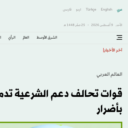
عربي
English
Türkçe
اردو
فارسى
الأحد,
9 أغسطس 2026
-
25 صفَر 1448 هـ
الشرق الأوسط​
العالم
الرأي
ا
ما مخاطر تناول أدوية إنقاص الوزن بعد سن الـ60؟
آخر الأخبار
العالم العربي
قوات تحالف دعم الشرعية تدمر 
بأضرار