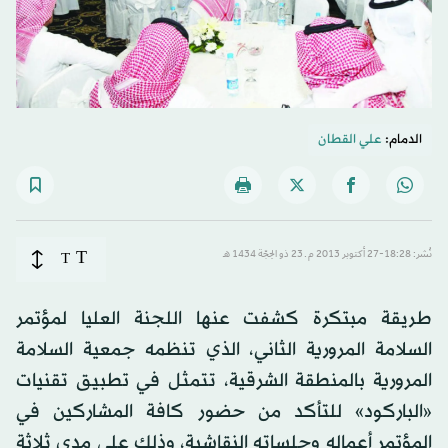
الدمام:
علي القطان
T
نُشر: 18:28-27 أكتوبر 2013 م ـ 23 ذو الحِجّة 1434 هـ
T
طريقة مبتكرة كشفت عنها اللجنة العليا لمؤتمر
السلامة المرورية الثاني، الذي تنظمه جمعية السلامة
المرورية بالمنطقة الشرقية، تتمثل في تطبيق تقنيات
«الباركود» للتأكد من حضور كافة المشاركين في
المؤتمر أعماله وجلساته النقاشية، وذلك على مدى ثلاثة