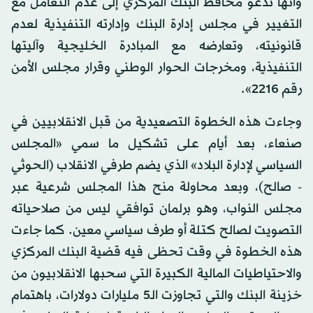
وأنها تدعو محافظ البنك المركزي إلى عدم التعامل مع
التغيير في مجلس إدارة البنك وإدارته التنفيذية لعدم
قانونيته، وتعارضه مع المبادرة الخليجية وآليتها
التنفيذية، ومخرجات الحوار الوطني وقرار مجلس الأمن
رقم 2216».
وجاءت هذه الخطوة التصعيدية من قبل الانقلابيين في
صنعاء، بعد أيام على تشكيل ما سمي «المجلس
السياسي لإدارة البلاد» الذي يضم طرفي الانقلاب (الحوثي
- صالح)، وبعد محاولة منح هذا المجلس شرعية عبر
مجلس النواب، وهو برلمان توافقي ليس من صلاحياته
التصويت لصالح كتلة أو طرف سياسي معين. كما جاءت
هذه الخطوة في وقت تحظى فيه قضية البنك المركزي
والاحتياطيات المالية الكبيرة التي سحبها الانقلابيون من
خزينة البنك والتي تجاوزت الـ5 مليارات دولارات، باهتمام